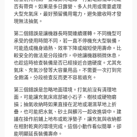
否有帶齊。如果是多日露營、多人共用或需要處理
大型充氣床，最好預留備用電力，避免撤收時才發
現無法抽氣。
第二個錯誤是讓機器長時間連續運轉。不同機型可
承受的使用時間不同，若一直不停機充大型裝備，
可能造成機身過熱、效率下降或縮短使用壽命。比
較安全的做法是分段操作，中途讓機器稍微休息，
也趁這時檢查裝備是否已經接近合適硬度。尤其充
氣床、充氣沙發等大容量用品，不需要一次打到完
全飽滿，分段檢查反而更不容易過充。
第三個錯誤是忽略地面環境。打氣前沒有清理地
面，可能讓充氣床底部被小石子、樹枝或硬物磨
損；抽氣收納時如果直接在泥地或潮濕草地上折
疊，也可能把水氣、砂土與髒污一起收進袋中。建
議在操作前鋪上地布或乾淨墊子，讓充氣與收納都
在相對乾爽的環境完成。這個小動作看似簡單，卻
能明顯延長裝備壽命。