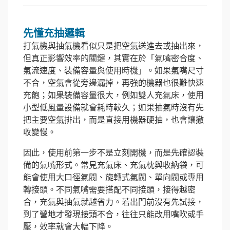
先懂充抽邏輯
打氣機與抽氣機看似只是把空氣送進去或抽出來，
但真正影響效率的關鍵，其實在於「氣嘴密合度、
氣流速度、裝備容量與使用時機」。如果氣嘴尺寸
不合，空氣會從旁邊漏掉，再強的機器也很難快速
充飽；如果裝備容量很大，例如雙人充氣床，使用
小型低風量設備就會耗時較久；如果抽氣時沒有先
把主要空氣排出，而是直接用機器硬抽，也會讓撤
收變慢。
因此，使用前第一步不是立刻開機，而是先確認裝
備的氣嘴形式。常見充氣床、充氣枕與收納袋，可
能會使用大口徑氣閥、旋轉式氣閥、單向閥或專用
轉接頭。不同氣嘴需要搭配不同接頭，接得越密
合，充氣與抽氣就越省力。若出門前沒有先試接，
到了營地才發現接頭不合，往往只能改用嘴吹或手
壓，效率就會大幅下降。