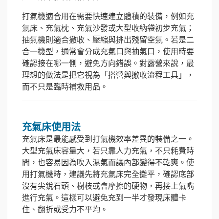
打氣機適合用在需要快速建立體積的裝備，例如充
氣床、充氣枕、充氣沙發或大型收納袋初步充氣；
抽氣機則適合撤收、壓縮與排出殘留空氣。若是二
合一機型，通常會分成充氣口與抽氣口，使用時要
確認接在哪一側，避免方向錯誤。對露營來說，最
理想的做法是把它視為「搭營與撤收流程工具」，
而不只是臨時補救用品。
充氣床使用法
充氣床是最能感受到打氣機效率差異的裝備之一。
大型充氣床容量大，若只靠人力充氣，不只耗費時
間，也容易因為吹入濕氣而讓內部變得不乾爽。使
用打氣機時，建議先將充氣床完全攤平，確認底部
沒有尖銳石頭、樹枝或會摩擦的硬物，再接上氣嘴
進行充氣。這樣可以避免充到一半才發現床體卡
住、翻折或受力不平均。