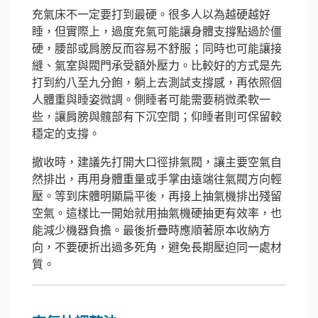
充氣床不一定要打到最硬。很多人以為越硬越好
睡，但實際上，過度充氣可能讓身體支撐點過於僵
硬，腰部或肩膀反而容易不舒服；同時也可能讓接
縫、氣室與閥門承受額外壓力。比較好的方式是先
打到約八至九分飽，躺上去測試支撐感，再依照個
人體重與睡姿微調。側睡者可能需要稍微柔軟一
些，讓肩膀與髖部有下沉空間；仰睡者則可保留較
穩定的支撐。
撤收時，建議先打開大口徑排氣閥，讓主要空氣自
然排出，再用身體重量或手掌由遠端往氣閥方向輕
壓。等到床體明顯扁平後，再接上抽氣機排出殘留
空氣。這樣比一開始就用抽氣機硬抽更有效率，也
能減少機器負擔。最後折疊時應順著原本收納方
向，不要硬折出過多死角，避免長期壓迫同一處材
質。