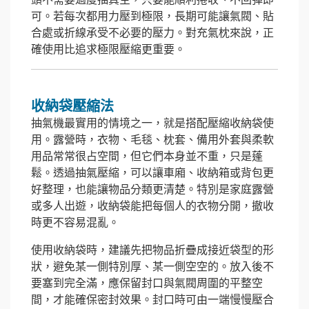
可。若每次都用力壓到極限，長期可能讓氣閥、貼
合處或折線承受不必要的壓力。對充氣枕來說，正
確使用比追求極限壓縮更重要。
收納袋壓縮法
抽氣機最實用的情境之一，就是搭配壓縮收納袋使
用。露營時，衣物、毛毯、枕套、備用外套與柔軟
用品常常很占空間，但它們本身並不重，只是蓬
鬆。透過抽氣壓縮，可以讓車廂、收納箱或背包更
好整理，也能讓物品分類更清楚。特別是家庭露營
或多人出遊，收納袋能把每個人的衣物分開，撤收
時更不容易混亂。
使用收納袋時，建議先把物品折疊成接近袋型的形
狀，避免某一側特別厚、某一側空空的。放入後不
要塞到完全滿，應保留封口與氣閥周圍的平整空
間，才能確保密封效果。封口時可由一端慢慢壓合