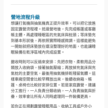
營地流程升級
想讓打氣機與抽氣機真正提升效率，可以把它放進
固定露營流程裡。抵達營地後，先完成帳篷或客廳
帳主體，再處理睡眠區的充氣床與枕頭；等床墊充
到基本形狀後，再依照實際睡感微調。這樣能避免
一開始就把床墊放在還沒整理好的地面，也能讓睡
眠裝備在乾淨區域內完成設置。
撤收時則可以反過來安排：先把衣物、柔軟用品分
類放入收納袋，接著抽氣壓縮；再放掉充氣床與充
氣枕的主要空氣，最後用抽氣機排乾殘留氣體。這
樣車廂空間會比較早釋放出來，後續收納箱、帳
篷、桌椅也比較好安排位置。若是家庭露營，建議
分工進行，一人負責分類收納，一人負責抽氣與折
疊，效率會比所有人同時處理同一件裝備更高。
若你正在規劃露營睡眠用品、收納工具或戶外小