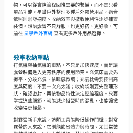
物，可以從實際流程回推需要的裝備，而不是只看
單品功能。星攀戶外整理多種戶外露營用品，適合
依照睡眠舒適度、收納效率與撤收便利性逐步補齊
裝備。想讓露營不只舒服，也更好搭、更好收，可
前往
星攀戶外官網
查看更多戶外用品選擇。
效率收納重點
打氣機與抽氣機的重點，不只是加快速度，而是讓
露營裝備進入更有秩序的使用節奏。充氣床需要先
攤平、分段充氣、依睡感微調；充氣枕需要控制高
度與硬度，不要一次充太滿；收納袋則要先整理形
狀、確認密封，再依物品特性決定壓縮程度。只要
掌握這些細節，就能減少搭營時的混亂，也能讓撤
收變得更輕鬆。
對露營新手來說，這類工具能降低操作門檻；對常
露營的人來說，它則能節省體力與時間。尤其當裝