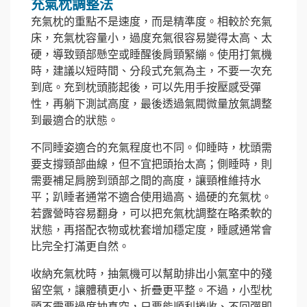
充氣枕調整法
充氣枕的重點不是速度，而是精準度。相較於充氣
床，充氣枕容量小，過度充氣很容易變得太高、太
硬，導致頸部懸空或睡醒後肩頸緊繃。使用打氣機
時，建議以短時間、分段式充氣為主，不要一次充
到底。充到枕頭膨起後，可以先用手按壓感受彈
性，再躺下測試高度，最後透過氣閥微量放氣調整
到最適合的狀態。
不同睡姿適合的充氣程度也不同。仰睡時，枕頭需
要支撐頸部曲線，但不宜把頭抬太高；側睡時，則
需要補足肩膀到頭部之間的高度，讓頸椎維持水
平；趴睡者通常不適合使用過高、過硬的充氣枕。
若露營時容易翻身，可以把充氣枕調整在略柔軟的
狀態，再搭配衣物或枕套增加穩定度，睡感通常會
比完全打滿更自然。
收納充氣枕時，抽氣機可以幫助排出小氣室中的殘
留空氣，讓體積更小、折疊更平整。不過，小型枕
頭不需要過度抽真空，只要能順利捲收、不回彈即