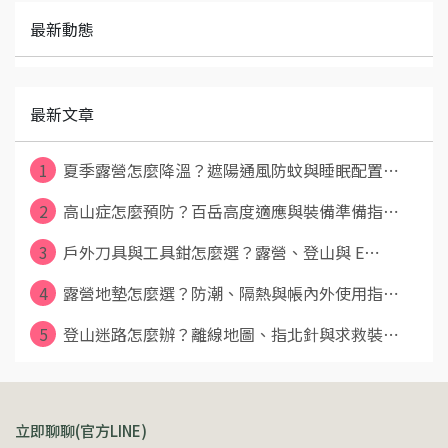
最新動態
最新文章
1
夏季露營怎麼降溫？遮陽通風防蚊與睡眠配置⋯
2
高山症怎麼預防？百岳高度適應與裝備準備指⋯
3
戶外刀具與工具鉗怎麼選？露營、登山與 E⋯
4
露營地墊怎麼選？防潮、隔熱與帳內外使用指⋯
5
登山迷路怎麼辦？離線地圖、指北針與求救裝⋯
立即聊聊(官方LINE)