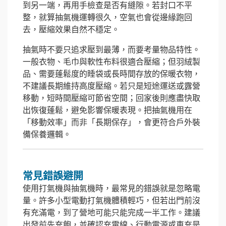
到另一端，再用手檢查是否有縫隙。若封口不平
整，就算抽氣機運轉很久，空氣也會從邊緣跑回
去，壓縮效果自然不穩定。
抽氣時不要只追求壓到最薄，而要考量物品特性。
一般衣物、毛巾與軟性布料很適合壓縮；但羽絨製
品、需要蓬鬆度的睡袋或長時間存放的保暖衣物，
不建議長期維持高度壓縮。若只是短途運送或露營
移動，短時間壓縮可節省空間；回家後則應盡快取
出恢復蓬鬆，避免影響保暖表現。把抽氣機用在
「移動效率」而非「長期保存」，會更符合戶外裝
備保養邏輯。
常見錯誤避開
使用打氣機與抽氣機時，最常見的錯誤就是忽略電
量。許多小型電動打氣機體積輕巧，但若出門前沒
有充滿電，到了營地可能只能完成一半工作。建議
出發前先充飽，並確認充電線、行動電源或車充是