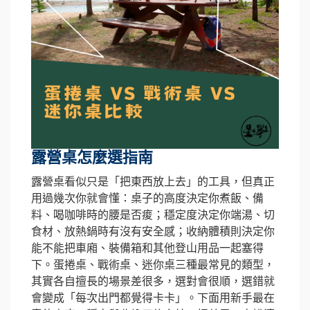
露營桌怎麼選指南
露營桌看似只是「把東西放上去」的工具，但真正
用過幾次你就會懂：桌子的高度決定你煮飯、備
料、喝咖啡時的腰是否痠；穩定度決定你端湯、切
食材、放熱鍋時有沒有安全感；收納體積則決定你
能不能把車廂、裝備箱和其他登山用品一起塞得
下。蛋捲桌、戰術桌、迷你桌三種最常見的類型，
其實各自擅長的場景差很多，選對會很順，選錯就
會變成「每次出門都覺得卡卡」。下面用新手最在