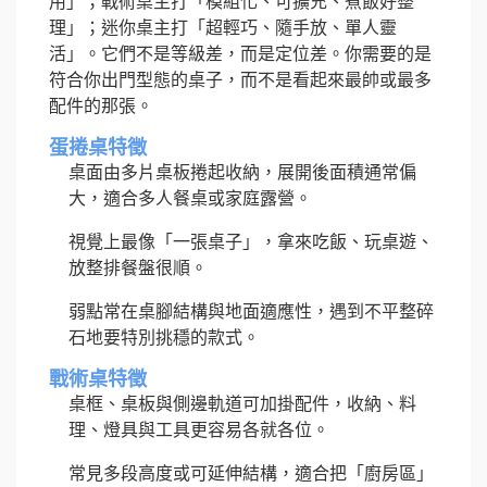
用」；戰術桌主打「模組化、可擴充、煮飯好整
理」；迷你桌主打「超輕巧、隨手放、單人靈
活」。它們不是等級差，而是定位差。你需要的是
符合你出門型態的桌子，而不是看起來最帥或最多
配件的那張。
蛋捲桌特徵
桌面由多片桌板捲起收納，展開後面積通常偏
大，適合多人餐桌或家庭露營。
視覺上最像「一張桌子」，拿來吃飯、玩桌遊、
放整排餐盤很順。
弱點常在桌腳結構與地面適應性，遇到不平整碎
石地要特別挑穩的款式。
戰術桌特徵
桌框、桌板與側邊軌道可加掛配件，收納、料
理、燈具與工具更容易各就各位。
常見多段高度或可延伸結構，適合把「廚房區」