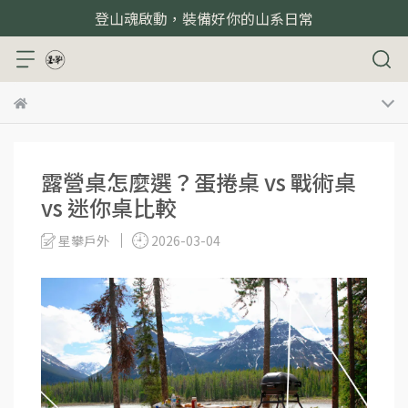
登山魂啟動，裝備好你的山系日常
露營桌怎麼選？蛋捲桌 vs 戰術桌
vs 迷你桌比較
星攀戶外
2026-03-04