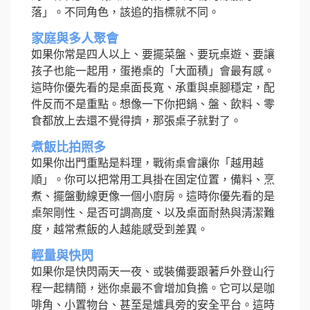
落」。不同角色，該追的指標就不同。
家庭與多人聚會
如果你常是四人以上、要擺菜盤、要玩桌遊、要讓
孩子也能一起用，蛋捲桌的「大面積」會最有感。
這時你優先看的是桌面長寬、承重與桌腳穩定，配
件反而不是重點。想像一下你把鍋、盤、飲料、零
食都放上去還不覺得擠，那張桌子就對了。
煮飯比拍照多
如果你出門重點是料理，戰術桌會讓你「越用越
順」。你可以把常用工具掛在固定位置，備料、烹
煮、擺盤動線更像一個小廚房。這時你優先看的是
桌架剛性、是否可調高度、以及桌面耐熱與清潔難
度，越常煮飯的人越能感受到差異。
輕量與快閃
如果你是快閃兩天一夜、或裝備要跟著戶外登山行
程一起精簡，迷你桌最不會增加負擔。它可以是咖
啡角、小置物台、甚至是爐具旁的安全平台。這時