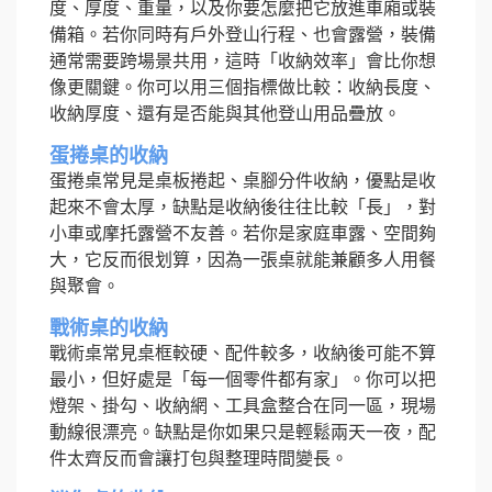
度、厚度、重量，以及你要怎麼把它放進車廂或裝
備箱。若你同時有戶外登山行程、也會露營，裝備
通常需要跨場景共用，這時「收納效率」會比你想
像更關鍵。你可以用三個指標做比較：收納長度、
收納厚度、還有是否能與其他登山用品疊放。
蛋捲桌的收納
蛋捲桌常見是桌板捲起、桌腳分件收納，優點是收
起來不會太厚，缺點是收納後往往比較「長」，對
小車或摩托露營不友善。若你是家庭車露、空間夠
大，它反而很划算，因為一張桌就能兼顧多人用餐
與聚會。
戰術桌的收納
戰術桌常見桌框較硬、配件較多，收納後可能不算
最小，但好處是「每一個零件都有家」。你可以把
燈架、掛勾、收納網、工具盒整合在同一區，現場
動線很漂亮。缺點是你如果只是輕鬆兩天一夜，配
件太齊反而會讓打包與整理時間變長。