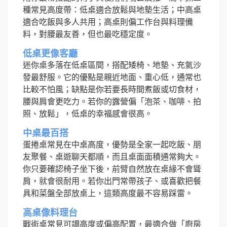
種常見高度帶：低桌適合放鬆與地墊生活；中高桌
適合吃飯與多人共用；高桌則偏工作台與料理備
料，對腰最友善，但也最吃穩定度。
低桌更像客廳
迷你桌多落在低桌區間，搭配矮椅、地墊、充氣沙
發最舒服。它的優點是親近地面、重心低，通常也
比較不怕風；缺點是你若要長時間煮飯或切食材，
腰與肩會更吃力。若你的露營偏「泡茶、咖啡、拍
照、放鬆」，低桌的幸福感會很高。
中桌最百搭
蛋捲桌常見在中桌高度，優勢是全家一起吃飯、朋
友聚餐、桌遊聊天都順，而且桌面面積通常夠大。
你只要確認椅子坐下後，前臂自然放在桌緣不會聳
肩，就會很耐用。若你出門常帶孩子、或喜歡把餐
具和菜盤全部放桌上，這類高度最不容易踩雷。
高桌像料理台
戰術桌常見可調高度或偏高配置，最適合做「廚房