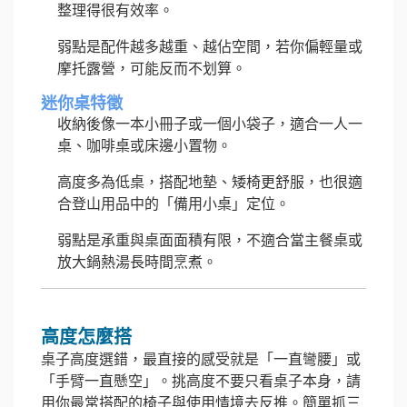
整理得很有效率。
弱點是配件越多越重、越佔空間，若你偏輕量或
摩托露營，可能反而不划算。
迷你桌特徵
收納後像一本小冊子或一個小袋子，適合一人一
桌、咖啡桌或床邊小置物。
高度多為低桌，搭配地墊、矮椅更舒服，也很適
合登山用品中的「備用小桌」定位。
弱點是承重與桌面面積有限，不適合當主餐桌或
放大鍋熱湯長時間烹煮。
高度怎麼搭
桌子高度選錯，最直接的感受就是「一直彎腰」或
「手臂一直懸空」。挑高度不要只看桌子本身，請
用你最常搭配的椅子與使用情境去反推。簡單抓三