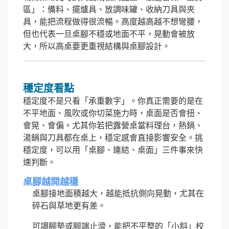
區」：備料、擺爐具、放調味罐、收納刀具與夾
具，能把流程做得很流暢。高度越高越不想彎腰，
但也代表一旦桌腳不穩或地面不平，晃動會被放
大，所以高桌要更重視結構與桌腳設計。
穩定度看點
穩定度不是只看「承重數字」。你真正需要的是在
不平地面、風吹或你切菜施力時，桌面是否會扭、
會晃、會偏。尤其你若把露營桌當料理台，熱鍋、
湯鍋與刀具都在桌上，穩定感會直接影響安全。挑
穩定度，可以用「桌腳、連結、桌面」三件事來快
速判斷。
桌腳越開越穩
桌腳接地面積越大，越能抵抗側向晃動，尤其在
碎石與草地更有差。
可調腳墊或腳端止滑，能把不平整的「小斜」校