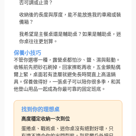
否可調或止滑？
收納後的長度與厚度，能不能放進我的車廂或裝
備箱？
我希望是主餐桌還是輔助桌？如果是輔助桌，迷
你桌往往更划算。
保養小技巧
不管你選哪一種，露營桌都怕沙、鹽、濕與鬆動。
收帳前先把砂石刷掉，回家擦乾再收，五金鎖點偶
爾上緊，桌面若有塗層就避免長時間直上高溫鍋
具。保養做得好，一張桌子可以陪你很多季，和其
他登山用品一起成為你最可靠的固定班底。
找到你的理想桌
高度穩定收納一次到位
蛋捲桌、戰術桌、迷你桌沒有絕對好壞，只
有適不適合你的出門型態。到星攀戶外把尺