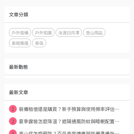
文章分類
戶外裝備
戶外知識
泳渡日月潭
登山用品
車尾帳篷
車宿
最新動態
最新文章
1
裝備租借還是購買？新手預算與使用頻率評估⋯
2
夏季露營怎麼降溫？遮陽通風防蚊與睡眠配置⋯
3
高山症怎麼預防？百岳高度適應與裝備準備指⋯