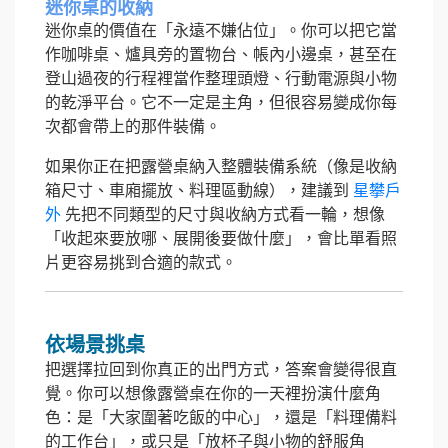
迷你桌的收納
迷你桌的價值在「永遠不嫌佔位」。你可以把它當
作咖啡桌、爐具旁的置物台、帳內小邊桌，甚至在
登山過夜的行程裡當作整理頭燈、行動電源與小物
的乾淨平台。它不一定是主角，但很容易變成你每
次都會帶上的那件裝備。
如果你正在把露營桌納入整體裝備系統（像是收納
箱尺寸、車廂擺放、料理區動線），建議到
星攀戶
外
先把不同類型的尺寸與收納方式看一輪，想像
「收起來要放哪、展開後要做什麼」，會比單看照
片更容易挑到合適的款式。
依場景挑桌
把選擇拉回到你真正的出門方式，答案會變得很直
覺。你可以想像露營桌在你的一天裡扮演什麼角
色：是「大家圍著吃飯的中心」，還是「料理備料
的工作台」，或只是「放杯子與小物的舒服角