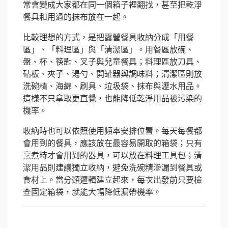
常會變成大家都在同一個箱子裡翻找，甚至把乾淨
餐具和用過的抹布放在一起。
比較理想的方式，是把露營餐具收納分成「用餐
區」、「料理區」與「清潔區」。用餐區放碗、
盤、杯、筷匙、叉子與兒童餐具；料理區放刀具、
砧板、夾子、湯勺、開罐器與調味料；清潔區則放
洗碗精、海綿、刷具、垃圾袋、抹布與瀝水用品。
這樣不只拿取更直覺，也能降低乾淨用品被污染的
機率。
收納時也可以依照使用頻率安排位置。每天每餐都
會用到的餐具，應該放在最容易開取的箱袋；只有
烹煮時才會用到的器具，可以放在料理工具包；清
潔用品則建議獨立收納，避免洗碗精滲漏到餐具或
食材上。當分類邏輯建立起來，每次出發前只要檢
查固定箱袋，就能大幅降低漏帶機率。