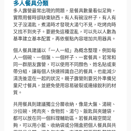
多人餐具分類
多人露營最常出現的問題，是餐具數量看似足夠，
實際用餐時卻缺東缺西。有人有碗沒杯子，有人有
叉子沒湯匙，煮湯時才發現大湯勺不見，吃烤肉時
又找不到夾子。要避免這種混亂，可以先以人數為
基準建立基本配置，再依餐點內容增加共用器具。
個人餐具建議以「一人一組」為概念整理，例如每
人一個碗、一個盤、一個杯子、一套餐具。若常和
同一群朋友露營，可以使用不同顏色、姓名貼或束
帶分組，讓每個人快速辨識自己的餐具，也能減少
清洗後混在一起的狀況。親子露營則要另外準備兒
童尺寸餐具，並避免使用容易破裂或邊緣銳利的材
質。
共用餐具則建議獨立分層收納，像是大盤、湯碗、
沙拉碗、烤肉夾、食物剪、湯勺、飯匙與夾鏈袋，
都可以放在同一個料理輔助區。若餐具箱空間足
夠，可以用小籃、收納袋或分隔盒把個人餐具與共