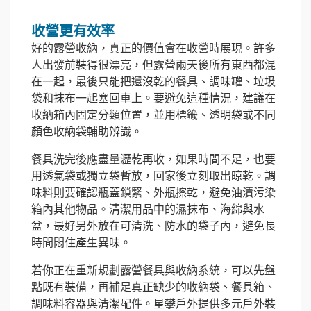
收營更有效率
好的露營收納，真正的價值會在收營時展現。許多
人出發前裝得很漂亮，但露營兩天後所有東西都混
在一起，最後只能把還沒乾的餐具、調味罐、垃圾
袋和抹布一起塞回車上。要避免這種情況，建議在
收納箱內固定分類位置，並用標籤、透明袋或不同
顏色收納袋輔助辨識。
餐具洗完後應盡量瀝乾再收，如果時間不足，也要
用透氣袋或獨立袋暫放，回家後立刻取出晾乾。調
味料則要確認瓶蓋鎖緊、外瓶擦乾，避免油漬污染
箱內其他物品。清潔用品中的濕抹布、海綿與水
盆，最好另外放在可清洗、防水的袋子內，避免長
時間悶住產生異味。
若你正在重新規劃露營餐具與收納系統，可以先盤
點既有裝備，再補足真正缺少的收納袋、餐具箱、
調味料容器與清潔配件。星攀戶外提供多元戶外裝