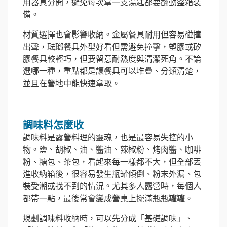
用器具分開，避免每次拿一支湯匙都要翻動整箱裝
備。
材質選擇也會影響收納。金屬餐具耐用但容易碰撞
出聲，琺瑯餐具外型好看但需避免撞擊，塑膠或矽
膠餐具較輕巧，但要留意耐熱度與清潔死角。不論
選哪一種，重點都是讓餐具可以堆疊、分類清楚，
並且在營地中能快速拿取。
調味料怎麼收
調味料是露營料理的靈魂，也是最容易失控的小
物。鹽、胡椒、油、醬油、辣椒粉、烤肉醬、咖啡
粉、糖包、茶包，看起來每一樣都不大，但全部丟
進收納箱後，很容易發生瓶罐傾倒、粉末外漏、包
裝受潮或找不到的情況。尤其多人露營時，每個人
都帶一點，最後常會變成營桌上擺滿瓶瓶罐罐。
規劃調味料收納時，可以先分成「基礎調味」、