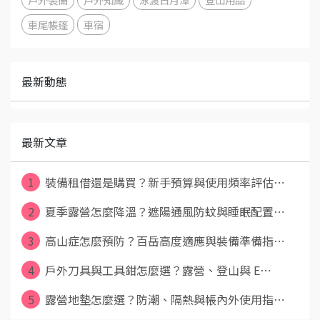
車尾帳篷
車宿
最新動態
最新文章
1
裝備租借還是購買？新手預算與使用頻率評估⋯
2
夏季露營怎麼降溫？遮陽通風防蚊與睡眠配置⋯
3
高山症怎麼預防？百岳高度適應與裝備準備指⋯
4
戶外刀具與工具鉗怎麼選？露營、登山與 E⋯
5
露營地墊怎麼選？防潮、隔熱與帳內外使用指⋯