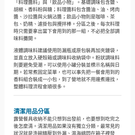
「料理醬料」與「飲品小物」。基礎調味包含鹽、
胡椒、香料粉與糖；料理醬料包含醬油、油、烤肉
醬、沙拉醬與火鍋沾醬；飲品小物則是咖啡、茶
包、奶精、濾掛包與攪拌棒。分區之後，每次料理
時只需要拿出當下會用到的那一組，不必把全部調
味料攤開。
液體調味料建議使用防漏瓶或原包裝再加夾鏈袋，
並直立放入硬殼箱或調味料收納袋中。粉狀調味料
則要避免受潮，可以使用小罐分裝並標示名稱與日
期。若常煮固定菜單，也可以事先把一餐會用到的
香料組合裝成一小包，到了營地就不用邊煮邊找，
整體料理流程會順很多。
清潔用品分區
露營餐具收納不能只想到出發前，也要想到吃完之
後怎麼清。清潔用品如果沒有獨立分類，最常見的
狀況就是洗碗精壓到外漏、濕海綿悶在箱子裡發