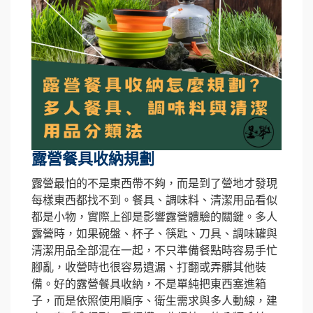
露營餐具收納規劃
露營最怕的不是東西帶不夠，而是到了營地才發現
每樣東西都找不到。餐具、調味料、清潔用品看似
都是小物，實際上卻是影響露營體驗的關鍵。多人
露營時，如果碗盤、杯子、筷匙、刀具、調味罐與
清潔用品全部混在一起，不只準備餐點時容易手忙
腳亂，收營時也很容易遺漏、打翻或弄髒其他裝
備。好的露營餐具收納，不是單純把東西塞進箱
子，而是依照使用順序、衛生需求與多人動線，建