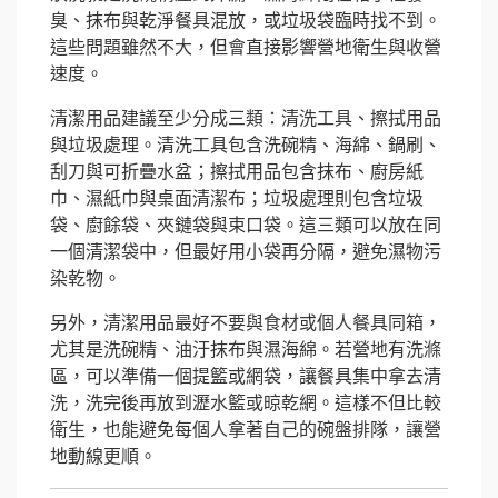
臭、抹布與乾淨餐具混放，或垃圾袋臨時找不到。
這些問題雖然不大，但會直接影響營地衛生與收營
速度。
清潔用品建議至少分成三類：清洗工具、擦拭用品
與垃圾處理。清洗工具包含洗碗精、海綿、鍋刷、
刮刀與可折疊水盆；擦拭用品包含抹布、廚房紙
巾、濕紙巾與桌面清潔布；垃圾處理則包含垃圾
袋、廚餘袋、夾鏈袋與束口袋。這三類可以放在同
一個清潔袋中，但最好用小袋再分隔，避免濕物污
染乾物。
另外，清潔用品最好不要與食材或個人餐具同箱，
尤其是洗碗精、油汙抹布與濕海綿。若營地有洗滌
區，可以準備一個提籃或網袋，讓餐具集中拿去清
洗，洗完後再放到瀝水籃或晾乾網。這樣不但比較
衛生，也能避免每個人拿著自己的碗盤排隊，讓營
地動線更順。