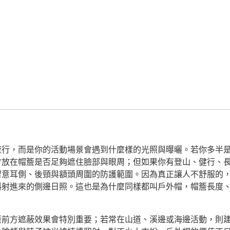
流行，而是你的活動場景會遇到什麼樣的光照與曝曬。若你多半
會放在帽簷是否足夠遮住臉部與眼周；但如果你有登山、健行、
留意耳側、後頸與額頭周圍的防護範圍。因為真正讓人不舒服的
斜射進來的側邊日照。這也是為什麼同樣都叫戶外帽，帽簷長度
簷前方遮蔽效果會特別重要；若常在山道、溪邊或海邊活動，則