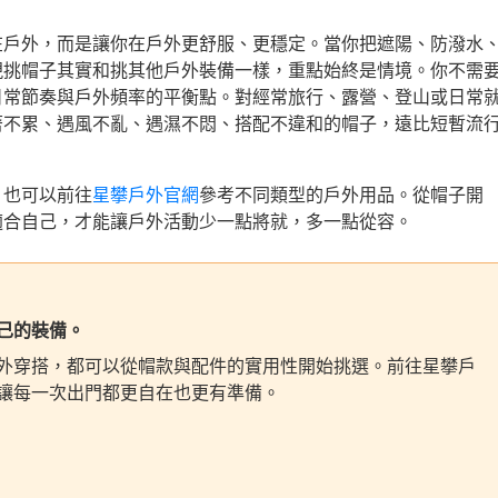
在戶外，而是讓你在戶外更舒服、更穩定。當你把遮陽、防潑水
現挑帽子其實和挑其他戶外裝備一樣，重點始終是情境。你不需
日常節奏與戶外頻率的平衡點。對經常旅行、露營、登山或日常
著不累、遇風不亂、遇濕不悶、搭配不違和的帽子，遠比短暫流
，也可以前往
星攀戶外官網
參考不同類型的戶外用品。從帽子開
適合自己，才能讓戶外活動少一點將就，多一點從容。
己的裝備。
外穿搭，都可以從帽款與配件的實用性開始挑選。前往星攀戶
讓每一次出門都更自在也更有準備。