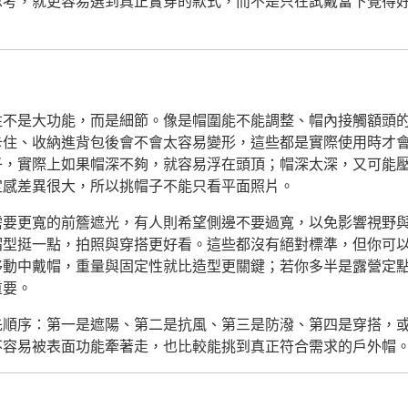
思考，就更容易選到真正實穿的款式，而不是只在試戴當下覺得
往不是大功能，而是細節。像是帽圍能不能調整、帽內接觸額頭
卡住、收納進背包後會不會太容易變形，這些都是實際使用時才
子，實際上如果帽深不夠，就容易浮在頭頂；帽深太深，又可能
定感差異很大，所以挑帽子不能只看平面照片。
需要更寬的前簷遮光，有人則希望側邊不要過寬，以免影響視野
帽型挺一點，拍照與穿搭更好看。這些都沒有絕對標準，但你可
移動中戴帽，重量與固定性就比造型更關鍵；若你多半是露營定
重要。
先順序：第一是遮陽、第二是抗風、第三是防潑、第四是穿搭，
不容易被表面功能牽著走，也比較能挑到真正符合需求的戶外帽