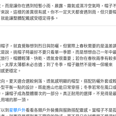
衣，而是讓你在遇到短暫小雨、晨露、霧氣或濕冷空氣時，帽子
行來說，這樣的差異很有感。你不一定天天都會遇到雨，但只要
，就能讓整體配戴感受穩定得多。
到帽子，就直覺聯想到烈日與防曬，但實際上春秋需要的是溫差
就是說，挑帽子時最好不要只看單一季節，而是想想自己一年中
或旅行，帽體輕薄、快乾、透氣會很重要；若你在春秋兩季有較
光，太厚太薄都未必合適；到了冬季，帽子雖然不是唯一保暖來
體感更穩定。
取向。夏天適合選較俐落、透氣感明顯的帽型，搭配防曬外套或
外型平衡一點的設計，既能進山也能日常穿搭；冬季若常在風口
件，讓帽子成為整體層次的一部分。真正耐用的選擇，不見得是
上用場的那一頂。
可以到
星攀戶外
看看各類戶外裝備與服飾搭配靈感。當帽子不是