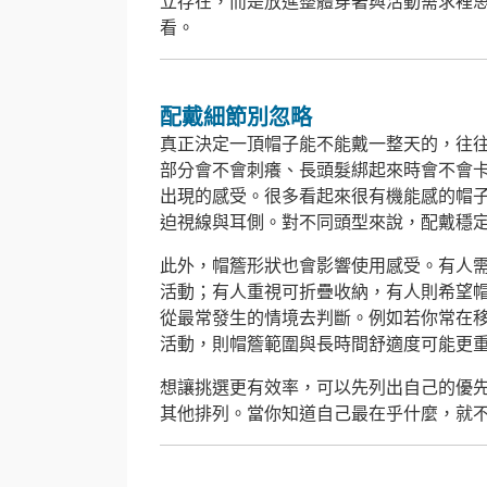
立存在，而是放進整體穿著與活動需求裡
看。
配戴細節別忽略
真正決定一頂帽子能不能戴一整天的，往
部分會不會刺癢、長頭髮綁起來時會不會
出現的感受。很多看起來很有機能感的帽
迫視線與耳側。對不同頭型來說，配戴穩
此外，帽簷形狀也會影響使用感受。有人
活動；有人重視可折疊收納，有人則希望
從最常發生的情境去判斷。例如若你常在
活動，則帽簷範圍與長時間舒適度可能更
想讓挑選更有效率，可以先列出自己的優
其他排列。當你知道自己最在乎什麼，就