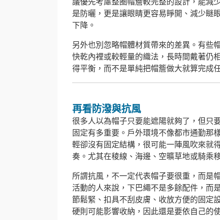
議優先考慮整圈帽簷較完整的設計，能減
是防曬，更是讓眼睛更容易睜開、減少瞇
下降。
另外也別忽略帽體材質帶來的差異。有些
快乾內裡或較輕量的織法，長時間戴著仍
得平衡，而不是單純把帽簷做大就算完成
再看防潑與抗風
很多人以為帽子只要能遮陽就夠了，但只
固定有多重要。戶外環境不像都市通勤那
輕卻沒有固定結構，很可能一陣風吹來就
奏。尤其在稜線、海邊、空曠草地或騎乘
所謂抗風，不一定代表帽子要很重，而是
活動的人來說，下巴繩不是多餘配件，而
節鬆緊、扣具不刮皮膚、收放方便的固定
硬則可能影響收納，因此還是要依自己的