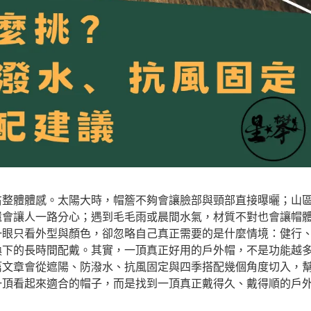
右整體體感。太陽大時，帽簷不夠會讓臉部與頸部直接曝曬；山
還會讓人一路分心；遇到毛毛雨或晨間水氣，材質不對也會讓帽
一眼只看外型與顏色，卻忽略自己真正需要的是什麼情境：健行
換下的長時間配戴。其實，一頂真正好用的戶外帽，不是功能越
篇文章會從遮陽、防潑水、抗風固定與四季搭配幾個角度切入，
一頂看起來適合的帽子，而是找到一頂真正戴得久、戴得順的戶