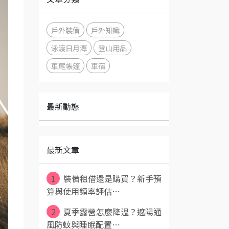
戶外裝備
戶外知識
泳渡日月潭
登山用品
車尾帳篷
車宿
最新動態
最新文章
1
裝備租借還是購買？新手預
算與使用頻率評估⋯
2
夏季露營怎麼降溫？遮陽通
風防蚊與睡眠配置⋯