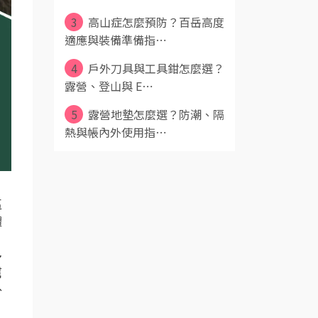
3
高山症怎麼預防？百岳高度
適應與裝備準備指⋯
4
戶外刀具與工具鉗怎麼選？
露營、登山與 E⋯
5
露營地墊怎麼選？防潮、隔
熱與帳內外使用指⋯
區
體
、
多
幫
外