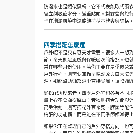
防潑水也是類似邏輯。它不代表能取代雨
會立刻吸飽水分、變重貼頭。對露營與旅
子在潮濕環境中還能維持基本乾爽與結構
四季搭配怎麼選
戶外帽不是只有夏天才需要。很多人一想
節，冬天則是風感與保暖層次的搭配。也
常在哪些月份使用。若你主要在夏季露營
戶外行程，則需要兼顧早晚涼感與白天陽
源，卻能幫助頭部減少直接受風，讓整體
從搭配角度來看，四季戶外帽也各有不同
量上衣不會顯得厚重；春秋則適合功能與
高地活動，則可搭配外套帽兜、脖圍等配
誇張的功能帽，而是能在不同季節都派得
如果你正在整理自己的戶外穿搭方向，也