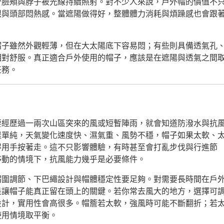
少臉頰與脖子被光線持續照射。對不少人來說，戶外帽的價值不
眼與頭部悶熱感。當遮陽做得好，整體體力消耗與煩躁感也會跟
帽子雖然外觀輕薄，但在大太陽底下容易悶；有些則具備透氣孔
相對舒服。真正適合戶外使用的帽子，應該是在遮陽與透氣之間
任務。
要經歷過一兩次山區突來的風或短暫陣雨，就會知道防潑水與抗
樣單純，天氣變化速度快、濕氣重、風勢不穩，帽子如果太軟、
得用手按著走。這不只影響體驗，有時甚至會打亂步伐與行進節
移動的情境下，抗風能力幾乎是必要條件。
帽圍調節、下巴繩設計與帽體穩定性要足夠。對需要長時間在戶
是讓帽子能真正留在頭上的關鍵。若你常去風大的地方，選擇可
設計，實用性會高很多。帽簷若太軟，強風時可能不斷翻折；若
使用情境取平衡。