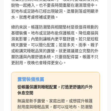
銳物一起捲入，也不要長時間重壓在潮濕環境中。
若地布或足跡布已經出現破洞、塗層剝落或明顯滲
水，就應考慮修補或更換。
總的來說，帳篷防潮墊與相關墊材是很值得規劃的
基礎裝備。地布或足跡布能保護帳底、降低磨損與
濕氣影響；內墊則讓帳內更平整舒適。若只是短程
晴天露營，可以簡化配置；若是多天、雨季、親子
或較講究睡眠品質的露營，就更建議建立完整的外
層防護與內層舒適系統。只要搭配得當，帳篷不只
更耐用，夜晚也會睡得更安心。
露營裝備推薦
從帳篷保護到睡眠配置，打造更舒適的戶外
休息空間
無論是新手露營、家庭出遊，或想提升帳篷
耐用度與睡眠品質，都可以從地布、防潮墊