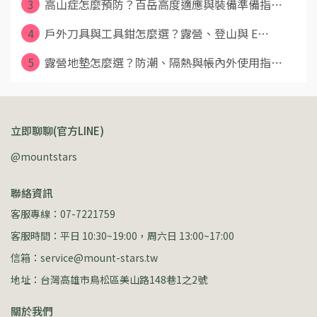
3
高山症怎麼預防？百岳高度適應與裝備準備指⋯
4
戶外刀具與工具鉗怎麼選？露營、登山與 E⋯
5
露營地墊怎麼選？防潮、隔熱與帳內外使用指⋯
立即聊聊(官方LINE)
@mountstars
聯絡資訊
客服專線：07-7221759
客服時間：平日 10:30~19:00，周六日 13:00~17:00
信箱：service@mount-stars.tw
地址：台灣高雄市鳥松區美山路148巷1之2號
關於我們