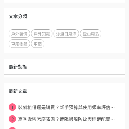
文章分類
戶外裝備
戶外知識
泳渡日月潭
登山用品
車尾帳篷
車宿
最新動態
最新文章
1
裝備租借還是購買？新手預算與使用頻率評估⋯
2
夏季露營怎麼降溫？遮陽通風防蚊與睡眠配置⋯