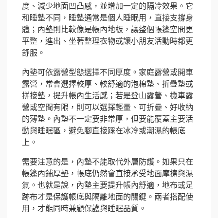
度、減少地面凹凸感，並增加一定的隔冷效果。它
和睡墊不同，睡墊通常是個人睡眠用，直接支撐身
體；內墊則比較像是帳內地板，讓整個帳篷空間更
平整，進出、坐著整理衣物或讓小朋友活動時都更
舒服。
內墊可依露營型態選擇不同厚度。家庭露營或開車
露營，常會選擇較厚、較舒適的泡棉墊、折疊墊或
拼接墊，提升帳內生活感；若是登山露營、機車露
營或空間有限，則可以選擇輕量、可折疊、好收納
的薄墊。內墊不一定要非常厚，但要能覆蓋主要活
動與睡眠區，避免腳直接踩在冰冷或潮濕的帳底
上。
需要注意的是，內墊不能取代外層防護。如果只在
帳篷內鋪厚墊，帳底仍然會直接承受地面摩擦與濕
氣。也就是說，內墊主要提升帳內舒適，地布或足
跡布才是保護帳底與隔離地面的關鍵。兩者搭配使
用，才能同時兼顧保護與睡眠品質。