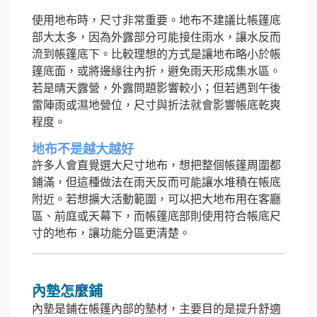
使用地布時，尺寸非常重要。地布不建議比帳篷底
部大太多，因為外露部分可能接住雨水，讓水反而
流到帳篷底下。比較理想的方式是讓地布略小於帳
篷底面，或將邊緣往內折，避免雨天形成集水區。
若是晴天露營，外露問題影響較小；但若遇到午後
雷陣雨或濕地營位，尺寸與折法就會影響帳底乾爽
程度。
地布不是越大越好
許多人會直覺選大尺寸地布，想把整個帳篷周圍都
鋪滿，但這種做法在雨天反而可能讓水堆積在帳底
附近。若想擴大活動範圍，可以把大地布用在客廳
區、前庭或天幕下，而帳篷底部則使用符合帳底尺
寸的地布，讓功能分區更清楚。
內墊怎麼鋪
內墊是鋪在帳篷內部的墊材，主要目的是提升舒適