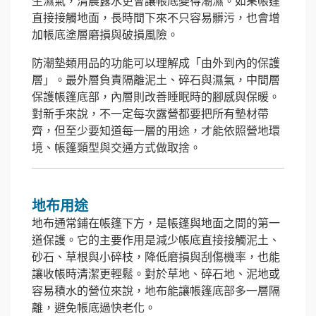
生濕氣，清晨露水更會讓帳底變得潮濕。如果帳篷
直接接觸地面，長時間下來不只容易髒污，也會增
加帳底塗層磨損與破損風險。
防潮墊類用品的功能可以理解成「由外到內的保護
層」。最外層負責隔離泥土、碎石與濕氣，中間層
保護帳篷底部，內層則改善睡眠時的腳感與保暖。
對新手來說，不一定每次露營都要把所有墊材帶
齊，但至少要知道每一層的用途，才能依照營地環
境、帳篷類型與交通方式做取捨。
地布用途
地布通常鋪在帳篷下方，是帳篷與地面之間的第一
道保護。它的主要作用是減少帳底直接接觸泥土、
砂石、草根與小碎枝，降低磨損與刮傷機率，也能
讓收帳時清潔更輕鬆。對於草地、碎石地、泥地或
容易積水的營位來說，地布能讓帳篷底部多一層隔
離，避免帳底過快老化。