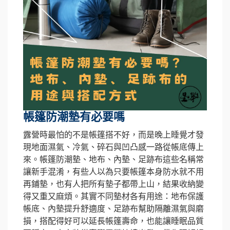
帳篷防潮墊有必要嗎
露營時最怕的不是帳篷搭不好，而是晚上睡覺才發
現地面濕氣、冷氣、碎石與凹凸感一路從帳底傳上
來。帳篷防潮墊、地布、內墊、足跡布這些名稱常
讓新手混淆，有些人以為只要帳篷本身防水就不用
再鋪墊，也有人把所有墊子都帶上山，結果收納變
得又重又麻煩。其實不同墊材各有用途：地布保護
帳底、內墊提升舒適度、足跡布幫助隔離濕氣與磨
損，搭配得好可以延長帳篷壽命，也能讓睡眠品質