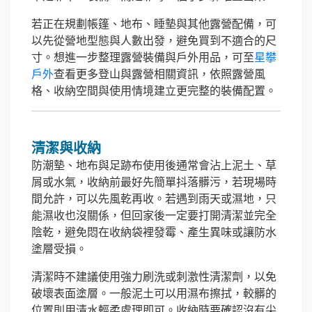
若正在規劃帳篷、地布、睡墊與其他露營配備，可
以先從營地型態與人數出發，避免買到不適合的尺
寸。想進一步整理露營裝備與戶外用品，可至
星攀
戶外
查看更多登山與露營相關資訊，依照露營風
格、收納空間與使用情境建立更完整的裝備配置。
清潔與收納
防潮墊、地布與足跡布使用後通常會沾上泥土、草
屑或水氣，收納前最好先簡單抖落髒污，若現場時
間允許，可以先風乾再收。若遇到雨天或濕地，只
能濕收也沒關係，但回家後一定要打開清潔並完全
陰乾，避免悶在收納袋裡發霉、產生異味或讓防水
塗層受損。
清潔時不建議使用強力刷洗或刺激性清潔劑，以免
破壞表面塗層。一般泥土可以用濕布擦拭，較髒的
位置則用清水輕柔處理即可。收納時要確認沒有尖