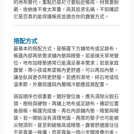
的地布替代。重點仍是尺寸要貼近帳底、材質要耐
磨、收納後不會太笨重。與其追求名稱，不如確認
它是否真的能保護帳底並適合你的露營方式。
搭配方式
最基本的搭配方式，是帳篷下方鋪地布或足跡布，
帳篷內部再依需求鋪內墊與睡墊。若是晴天草地營
位，地布加睡墊通常已能滿足基本需求；若是家庭
露營、帶小孩或希望帳內更舒適，可以再加內墊，
讓坐臥與更衣時更舒服。若遇到濕地、碎石地或低
溫季節，外層保護與內層隔冷都應提高配置。
搭設順序也很重要。選好營位後，應先清除尖銳石
頭、樹枝與硬物，再鋪上地布或足跡布，確認位置
後搭帳。帳篷完成後，再在內部鋪內墊、睡墊與睡
袋。若一開始沒有清理地面，再厚的墊子也可能被
尖物頂到，甚至刺破帳底或睡墊。露營舒適度往往
不是靠單一裝備，而是靠每一個小步驟堆疊出來。