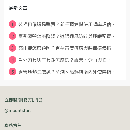
最新文章
1
裝備租借還是購買？新手預算與使用頻率評估⋯
2
夏季露營怎麼降溫？遮陽通風防蚊與睡眠配置⋯
3
高山症怎麼預防？百岳高度適應與裝備準備指⋯
4
戶外刀具與工具鉗怎麼選？露營、登山與 E⋯
5
露營地墊怎麼選？防潮、隔熱與帳內外使用指⋯
立即聊聊(官方LINE)
@mountstars
聯絡資訊