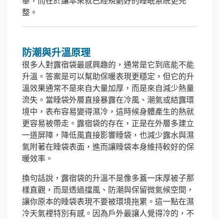
華，而在於讓本來就已經規劃好的睡眠系統更完
整。
防潮與升溫原理
很多人對露宿袋最感興趣的，通常是它到底能不能
升溫。答案是可以幫助保暖表現更穩定，但它的升
溫效果通常不是來自大量加厚，而是來自減少熱量
流失。當睡袋外層直接暴露在冷風、潮氣或結露環
境中，表布容易變得濕冷，這時候身體產生的熱就
更容易被帶走。露宿袋的存在，正是在外層多建立
一道屏障，降低風直接影響睡袋，也減少露水與濕
氣附著在睡袋表面，進而讓睡袋本身維持較好的保
暖效率。
換句話說，露宿袋的升溫不是像多蓋一床厚被子那
樣直觀，而是透過擋風、防潮與保留微氣候空間，
讓你原本的睡袋表現不要被環境拖累。這一點在濕
冷天氣裡特別有感。因為戶外最讓人覺得冷的，不