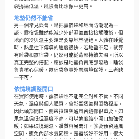
袋撐過低溫，風險會比想像中更高。
地墊仍然不能省
另一個常見誤會，是把露宿袋和地面防潮混為一
談。露宿袋雖然能減少外部濕氣直接接觸睡袋，但
地面的冷與濕主要還是要靠地墊隔絕。人體在睡覺
時，熱量往下傳導的速度很快，若地墊不足，就算
有睡袋和露宿袋，仍然可能從背部持續失溫。所以
真正完整的搭配，應該是地墊負責底部隔熱，睡袋
負責核心保暖，露宿袋負責外層環境保護，三者缺
一不可。
依情境調整開口
在實際使用時，露宿袋也不能完全封死不管。不同
天氣、濕度與個人體質，會影響透氣與悶熱程度，
因此頭部開口、側邊拉鍊與通風留縫都很重要。如
果氣溫偏低但濕度不高，可以適度縮小開口加強保
暖；如果環境潮濕、體質容易悶汗，就要預留通風
空間，避免內部水氣累積。露宿袋好不好用，很大