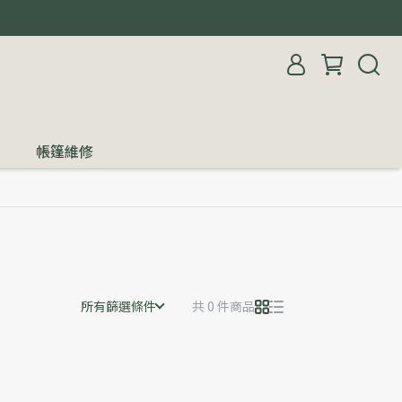
帳篷維修
所有篩選條件
共 0 件商品