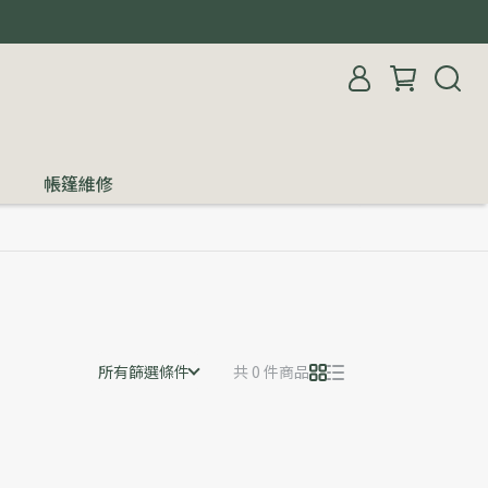
帳篷維修
所有篩選條件
共 0 件商品