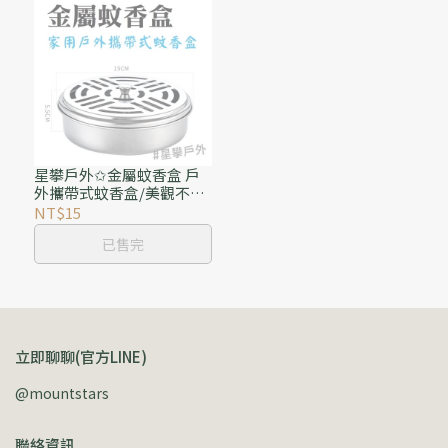
星攀戶外✩金屬蚊香盒 戶
外攜帶式蚊香盒/美觀不鏽
鋼彩色/防蚊.蚊香托盤/戶
NT$15
外用/家用蚊香盒/有蓋蚊香
已售完
盤(防火).接灰蚊香
立即聊聊(官方LINE)
@mountstars
聯絡資訊