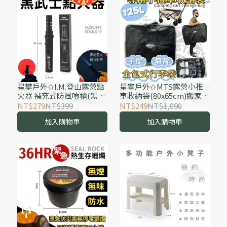
星攀戶外✩I.M.登山露營點
星攀戶外✩MTS露營小推
火器 補充式防風噴槍(黑武
車收納袋(80x65cm)搬家
士)點火器露營烤肉燒烤 爐
包/全包式行李袋/棉被收納
NT$279
NT$399
NT$249
NT$1,090
頭點火輔助 迷你噴槍/可循
袋/125公升/多功能裝備袋
加入購物車
加入購物車
環充氣設計