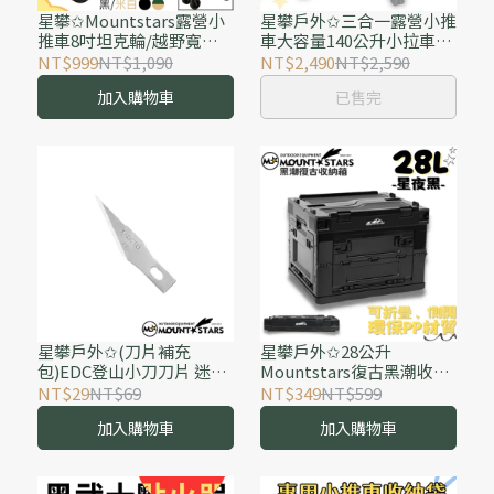
星攀✩Mountstars露營小
星攀戶外✩三合一露營小推
推車8吋坦克輪/越野寬輪/
車大容量140公升小拉車
推桿山系野營推車/營地車.
+收納箱+桌子.三用大輪箱
NT$999
NT$1,090
NT$2,490
NT$2,590
折疊600D多功能小拉車/四
車/折疊營地車/越野輪/多
加入購物車
已售完
輪手拉車/購物車野餐車
功能折疊車
星攀戶外✩(刀片補充
星攀戶外✩28公升
包)EDC登山小刀刀片 迷你
Mountstars復古黑潮收納
美工刀刀片 EDC登山金屬
箱.露營多功能28L摺疊箱
NT$29
NT$69
NT$349
NT$599
小刀刀片配件專賣
外送員裝備箱/居家收納箱/
加入購物車
加入購物車
星夜黑露營收納箱