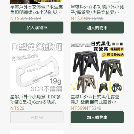
星攀戶外✩又停電!?求生應
星攀戶外✩多功能户外小凳
急照明蠟燭/36小時防災應
子/露營凳/也是穿鞋凳/小
急照明 36hr野外生存蠟燭
鞋架/居家多用儲物凳穿鞋
NT$69
NT$199
NT$299
NT$490
(蜂蠟)久燃長效/家用停電
椅 小板凳 可收納式戶外露
加入購物車
加入購物車
求生/無煙
營雙層收納小凳子
星攀戶外✩小角鯊_EDC多
星攀戶外✩日式黑化露營
功能D型扣/6cm多功能登
凳.升級版攜帶式露營小椅
山扣/不鏽鋼登山扣+開瓶
子/野餐椅.多功能家用摺疊
NT$29
NT$99
NT$349
器+彈簧鉤/登山掛扣快掛
椅/折叠凳/一秒收納小凳
已售完
加入購物車
子/野營折疊椅