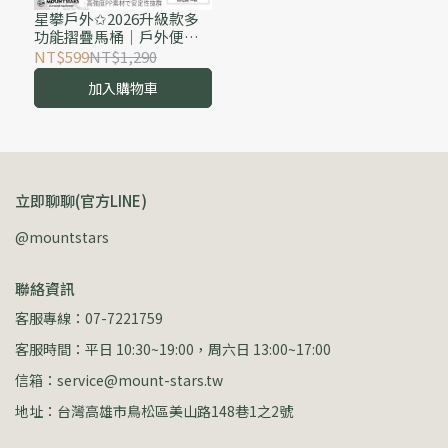
星攀戶外✩2026升級款多
功能摺疊馬桶｜戶外便攜
馬桶｜車用行動馬桶｜露
NT$599
NT$1,290
營馬桶｜折疊椅｜垃圾桶
加入購物車
三用（附側邊收納架）
立即聊聊(官方LINE)
@mountstars
聯絡資訊
客服專線：07-7221759
客服時間：平日 10:30~19:00，周六日 13:00~17:00
信箱：service@mount-stars.tw
地址：台灣高雄市鳥松區美山路148巷1之2號