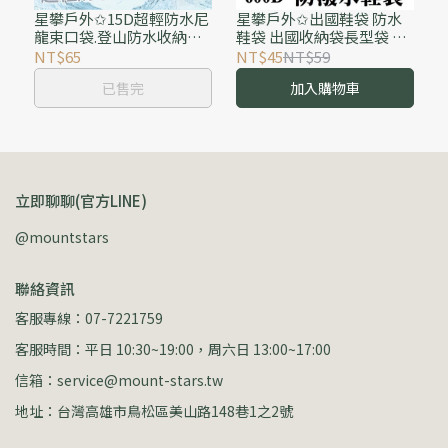
星攀戶外✩15D超輕防水尼
星攀戶外✩出國鞋袋 防水
龍束口袋.登山防水收納束
鞋袋 出國收納袋長型袋 鞋
口袋.旅遊出國收納袋/睡袋
套鞋包 手提球鞋皮鞋運動
NT$65
NT$45
NT$59
防水外袋/衝鋒衣外套收納
保護袋 帶提手雜物袋/旅遊
已售完
加入購物車
袋.防水抽繩袋
用品袋
立即聊聊(官方LINE)
@mountstars
聯絡資訊
客服專線：07-7221759
客服時間：平日 10:30~19:00，周六日 13:00~17:00
信箱：service@mount-stars.tw
地址：台灣高雄市鳥松區美山路148巷1之2號