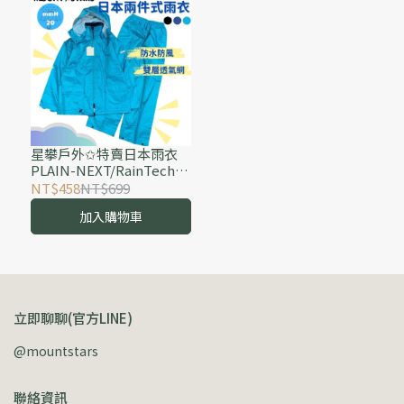
星攀戶外✩特賣日本雨衣
PLAIN-NEXT/RainTech兩
截式雨衣.外送騎車雨衣.登
NT$458
NT$699
山雨衣.防水透氣.高品質雨
加入購物車
衣
立即聊聊(官方LINE)
@mountstars
聯絡資訊