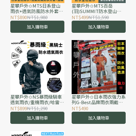
星攀戶外✩MTS日系登山
星攀戶外✩MTS百岳
雨衣+透氣防風防水外套
(羽)SUMMIT防水登山雨
+雨褲 騎車兩截式防水外層
衣-輕量化收納透氣單層-高
NT$890
NT$1,980
NT$499
NT$1,590
衝鋒雨衣/防水透氣風雨衣.
山防暴雨防水認證-輕量薄
加入購物車
加入購物車
全壓膠MXWP-TEX
款/排氣孔設計防雨防風
星攀戶外✩NS暴雨級騎車
星攀戶外✩日本雨衣強力系
透氣雨衣/重機雨衣/哈雷風
列G-Best品牌雨衣兩截式
格騎士隱形收納鞋套/兩截
+防暴雨系列 可騎車外送用
NT$899
NT$1,290
NT$490
式戶外黑騎士雨衣/ 反光雨
可登山用二件雨衣褲+雨褲
加入購物車
加入購物車
衣套裝/舒適雨衣雨褲
上半身+下半身