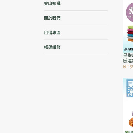
登山知識
關於我們
租借專區
帳篷維修
星攀戶
感運
10
NT$