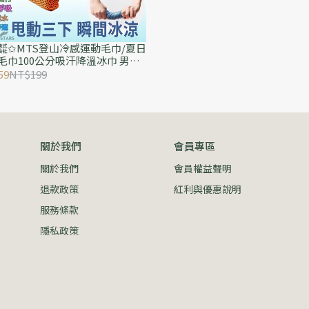
㍿✩MTS登山冷感運動毛巾/夏日
毛巾100公分吸汗降溫冰巾 男女
健身 加長速乾 擦汗 冰毛巾 多種
59
NT$199
選擇
關於我們
會員專區
關於我們
會員權益聲明
退款政策
紅利與優惠說明
服務條款
隱私政策