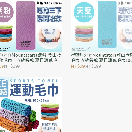
外✩Mountstars(紫粉)登山冷
星攀戶外✩Mountstars登山
動毛巾｜收納袋款 夏日涼感毛巾
毛巾 收納袋款 夏日涼感毛巾10
0公分吸汗降溫冰巾 男女跑步健身
吸汗降溫冰巾 男女跑步健身
59
NT$199
NT$59
NT$199