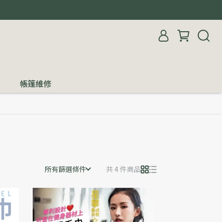
帳篷維修
所有篩選條件
共 4 件商品