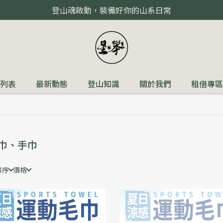
登山魂啟動，裝備好你的山系日常
列表
最新動態
登山知識
關於我們
租借專區
巾、手巾
排序
價格