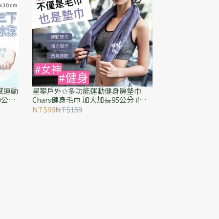
冷感運動
星攀戶外✩多功能運動健身房墊巾
0公分
Chars健身毛巾 加大加長95公分 #網
紅款 抗菌速乾 健身墊+器材墊 跑步吸
NT$99
NT$159
汗