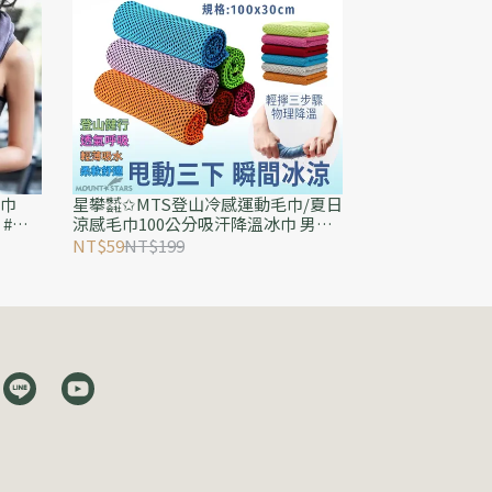
巾
星攀㍿✩MTS登山冷感運動毛巾/夏日
 #網
涼感毛巾100公分吸汗降溫冰巾 男女
跑步吸
跑步健身 加長速乾 擦汗 冰毛巾 多種
NT$59
NT$199
色彩選擇