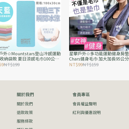
戶外✩Mountstars登山冷感運動
星攀戶外✩多功能運動健身房墊
 收納袋款 夏日涼感毛巾100公分
Chars健身毛巾 加大加長95公分
降溫冰巾 男女跑步健身
紅款 抗菌速乾 健身墊+器材墊 
59
NT$199
NT$99
NT$159
汗
關於我們
會員專區
關於我們
會員權益聲明
退款政策
紅利與優惠說明
服務條款