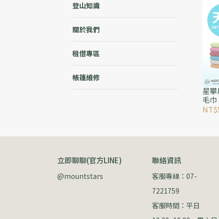
登山知識
關於我們
租借專區
帳篷維修
星攀
毛巾
吸汗
NT$
立即聊聊(官方LINE)
聯絡資訊
@mountstars
客服專線：07-
7221759
客服時間：平日 