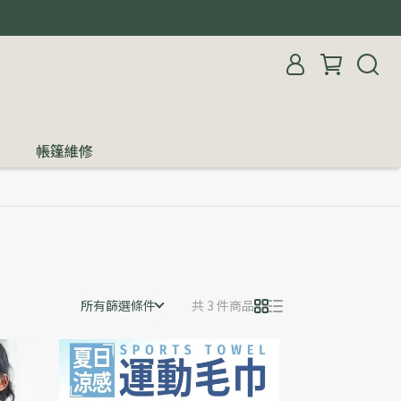
帳篷維修
所有篩選條件
共 3 件商品