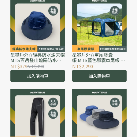
星攀戶外✩經典防水漁夫帽
星攀戶外✩車尾膠囊
MTS百岳登山遮陽防水透
帳.MTS藍色膠囊車尾帳 新
氣帽.GTX等級透氣防水/撞
式車尾帳篷#RC3自動帳加
NT$379
NT$490
NT$2,290
色款.登山保暖防水帽
強防雨設計(可升級鋁頂桿)
加入購物車
加入購物車
露營自動車尾延伸帳