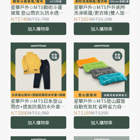
星攀戶外✩MTS戰術斗篷
星攀戶外✩MTS戶外廁所
披風 登山雨衣3L防水透氣
洗澡帳篷/更衣帳(雙人加大
款登山健行神衣/外送多功
150cm)塗銀2窗/卡其雙色/
NT$749
NT$1,790
NT$659
NT$1,290
能雨衣ACG同級衝鋒衣材質
野外游泳露營淋浴換衣服/
加入購物車
加入購物車
小飛俠雨披+天幕地布
沐浴更衣神器
星攀戶外✩MTS日系登山
星攀戶外✩MTS登山露營
雨衣+透氣防風防水外套
自動充氣枕 省時省力自動
+雨褲 騎車兩截式防水外層
充氣 戶外旅行枕頭 旅遊/午
NT$890
NT$1,980
NT$189
NT$299
衝鋒雨衣/防水透氣風雨衣.
休/午睡 舒適護頸 辦公室
加入購物車
加入購物車
全壓膠MXWP-TEX
開車 腰靠