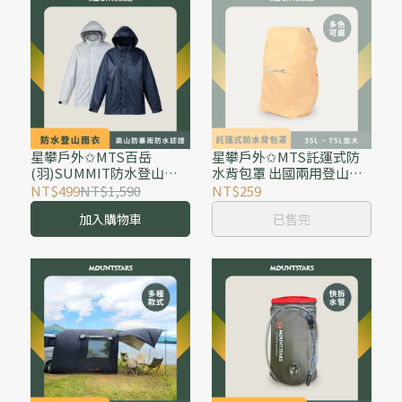
星攀戶外✩MTS百岳
星攀戶外✩MTS託運式防
(羽)SUMMIT防水登山雨
水背包罩 出國兩用登山背
衣-輕量化收納透氣單層-高
包套 防雨罩 防水行李套(行
NT$499
NT$1,590
NT$259
山防暴雨防水認證-輕量薄
李箱外罩)35L~75L加大防
加入購物車
已售完
款/排氣孔設計防雨防風
水背包防雨罩