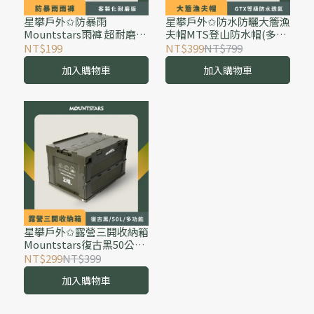
星攀戶外✩防暴雨
星攀戶外✩防水防曬大簷漁
Mountstars雨褲 超耐磨騎
夫帽MTS登山防水帽(多功
車外送 登山健行防水雨褲
能大帽沿防水帽)大帽簷訂
NT$199
NT$399
NT$799
(客製化耐磨版)大人小孩雨
製GTX等級防水透氣保固
加入購物車
加入購物車
褲.防水兩截式下半身
雨天登山帽子
星攀戶外✩露營三開收納箱
Mountstars復古黑50公升
多功能露營收納箱.50L環保
NT$299
NT$399
PP摺疊箱.野餐裝備居家收
加入購物車
納箱