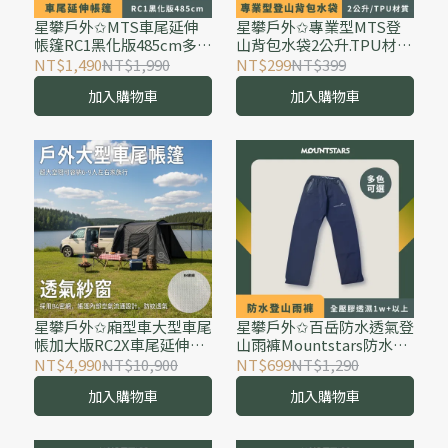
星攀戶外✩MTS車尾延伸
星攀戶外✩專業型MTS登
帳篷RC1黑化版485cm多人
山背包水袋2公升.TPU材
大空間車尾帳/開車野露
質/水管可快拆2000cc(戶
NT$1,490
NT$1,990
NT$299
NT$399
485x240車露旅遊-露營燒
外越野跑登山水袋)結實.耐
加入購物車
加入購物車
烤-汽車延伸帳
用.漏水保固
星攀戶外✩廂型車大型車尾
星攀戶外✩百岳防水透氣登
帳加大版RC2X車尾延伸帳
山雨褲Mountstars防水雨
雙桿500cm大空間(湯Ace
褲GTX等級防水衝鋒褲/高
NT$4,990
NT$10,900
NT$699
NT$1,290
適用)野營開車野露帳/自立
山健行外層雨褲全壓膠透
加入購物車
加入購物車
車尾天幕
濕1w+以上