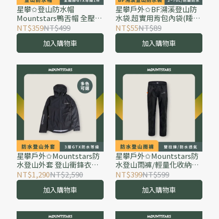
星攀✩登山防水帽
星攀戶外✩BF溯溪登山防
Mountstars鴨舌帽 全壓膠
水袋.超實用背包內袋(睡袋
防水外送值勤防水帽GTX
專用防水袋)騎車防水收納
NT$359
NT$499
NT$55
NT$89
等級1W+防水透氣登山帽
袋.防水內袋內膽.漂流袋.保
加入購物車
加入購物車
戶外健行神帽
護電子產品.乾燥袋
星攀戶外✩Mountstars防
星攀戶外✩Mountstars防
水登山外套 登山衝鋒衣外
水登山雨褲/輕量化收納雨
層/專業三層GTX等級雨衣/
褲防水褲+雙拉鍊.百岳防暴
NT$1,290
NT$2,590
NT$399
NT$599
防水透氣防風外套.爬玉山
雨防水認證騎車環島/釣魚
加入購物車
加入購物車
合歡山必備
防風健行兩截式