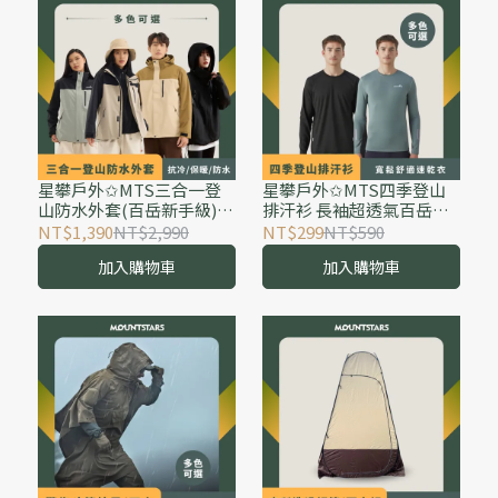
星攀戶外✩MTS三合一登
星攀戶外✩MTS四季登山
山防水外套(百岳新手級)抗
排汗衫 長袖超透氣百岳打
冷保暖外套GTX等級防水
底上衣 不濕不黏 運動T恤
NT$1,390
NT$2,990
NT$299
NT$590
衝鋒衣/內刷毛可單穿 防風
寬鬆舒適速乾衣 馬拉松排
加入購物車
加入購物車
防暴雨外套.全壓膠款
汗衫 跑步健身訓練服