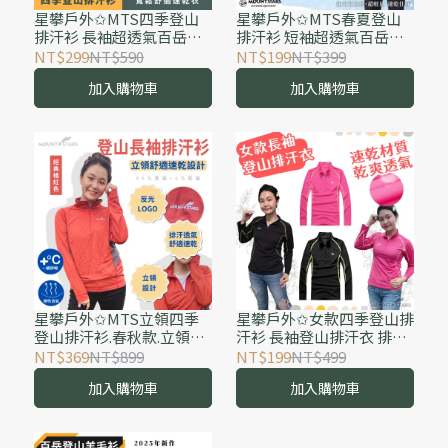
星攀戶外✩MTS四季登山
星攀戶外✩MTS春夏登山
排汗衫 長袖超透氣百岳打
排汗衫 短袖超透氣百岳健
底上衣 不濕不黏 運動T恤
行上衣 不濕不黏 運動T恤
NT$299
NT$590
NT$199
NT$399
寬鬆舒適速乾衣 馬拉松排
寬鬆舒適速乾衣 馬拉松排
加入購物車
加入購物車
汗衫 跑步健身訓練服
汗衫 跑步健身訓練服
星攀戶外✩MTS立領四季
星攀戶外✩女款四季登山排
登山排汗衫.春秋款.立領長
汗衫 長袖登山排汗衣 排汗
袖透氣百岳登山 高山速乾
衫 速乾衣 避免流汗失溫 登
NT$369
NT$899
NT$199
NT$499
排汗衫 舒適拉鍊設計 戶外
山必備 秋季立領吸濕排汗
加入購物車
加入購物車
旅遊徒步健行 爬山服
透氣跑步運動T恤