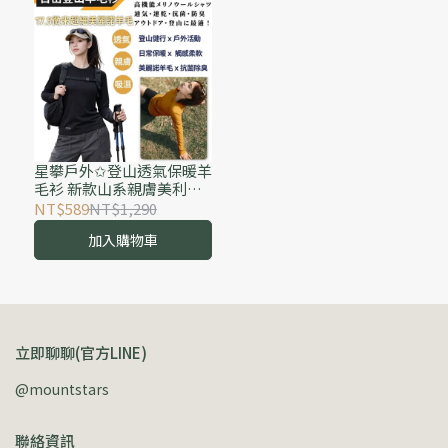
星攀戶外✩登山透氣保暖羊
毛衫 新款山系親膚美利諾
羊毛 保暖透氣羊毛衣 排汗
NT$589
NT$1,290
速乾衣T恤 美麗諾羊毛徒步
加入購物車
登山運動透氣長袖
立即聊聊(官方LINE)
@mountstars
聯絡資訊