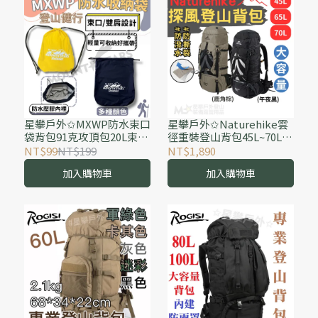
星攀戶外✩MXWP防水束口
星攀戶外✩Naturehike雲
袋背包91克攻頂包20L束口
徑重裝登山背包45L~70L大
袋輕量登山背包 防水材質
背包/嘉明湖/百岳長程縱
NT$99
NT$199
NT$1,890
收納袋 輕量防水袋 游泳沙
走/背包客自助旅行背包CR
加入購物車
加入購物車
灘包可材質防大雨
背負系統