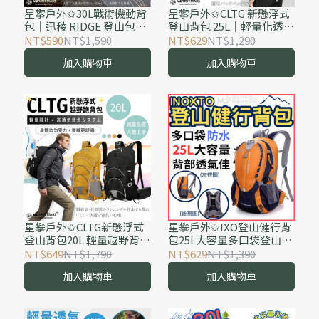
星攀戶外✩30L戰術機動背
星攀戶外✩CLTG 新懸浮式
包｜迅稜 RIDGE 登山包｜
登山背包 25L｜輕量化透氣
MOLLE 織帶系統｜城市通
登山包｜可放水袋 / 越野跑
NT$590
NT$1,590
NT$629
NT$1,290
勤 / 徒步登山 / 防潑水旅行
空氣背包 登山健行騎車適
加入購物車
加入購物車
背包
用#568
星攀戶外✩CLTG新懸浮式
星攀戶外✩IXO登山健行背
登山背包20L 輕量越野背包
包25L大容量多口袋登山背
透氣脊柱背負系統 登山健
包 透氣背部支撐系統 雙肩
NT$649
NT$1,790
NT$629
NT$1,390
行包 含防雨罩 水袋系統 馬
背包輕旅行背包 健行騎車
加入購物車
加入購物車
拉松騎行背包
多日背包#441