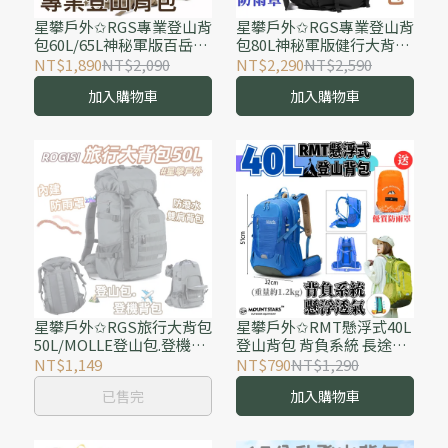
星攀戶外✩RGS專業登山背
星攀戶外✩RGS專業登山背
包60L/65L神秘軍版百岳登
包80L神秘軍版健行大背
山包/60升旅行大背包 適用
包.80-100公升登山包.行軍
NT$1,890
NT$2,090
NT$2,290
NT$2,590
3-5天行程 野外探險內建防
大容量背包 野外探險背包.
加入購物車
加入購物車
雨罩
內建防雨罩
星攀戶外✩RGS旅行大背包
星攀戶外✩RMT懸浮式40L
50L/MOLLE登山包.登機背
登山背包 背負系統 長途不
包60cm高/防潑水雙肩背
吃力-旅行出國健行双肩背
NT$1,149
NT$790
NT$1,290
包/二日健行背包MSR-17.
包 潮流撞色設計登山包 輕
已售完
加入購物車
旅行背包大容量