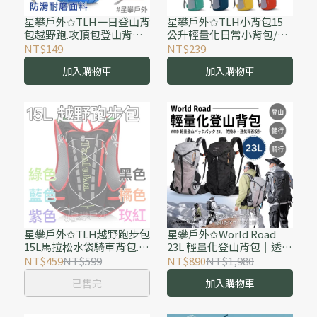
星攀戶外✩TLH一日登山背
星攀戶外✩TLH小背包15
包越野跑.攻頂包登山背包
公升輕量化日常小背包/單
輕便運動跑步包/馬拉松騎
日郊遊包/增加水壺倉/旅行
NT$149
NT$239
車越野背包.水袋背包.戶外
包.輕量防水輕便旅遊包.學
加入購物車
加入購物車
登山小背包#697
生書包#602輕量
星攀戶外✩TLH越野跑步包
星攀戶外✩World Road
15L馬拉松水袋騎車背包.15
23L 輕量化登山背包｜透氣
升輕量登山背包.馬拉松背
背負系統｜越野旅行雙肩
NT$459
NT$599
NT$890
NT$1,980
包#679.超輕透氣水袋背包
包｜防潑水｜登山健行／
已售完
加入購物車
騎行／旅行