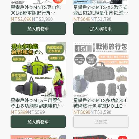
星攀戶外✩MNTS登山包
星攀戶外✩MTS-XG懸浮式
30L秘影軍版健行背
登山包20L輕量化背包.透氣
包.500D迅閃30公升登山包.
脊柱設計背負系統越野包/
NT$2,090
NT$3,990
NT$649
NT$1,790
行軍閃電戰背包.徒步野外
越野跑空氣包/馬拉松騎車
加入購物車
加入購物車
探險背包1~2日背包
背包#568
星攀戶外✩MTS三用腰包
星攀戶外✩MTS多功能45L
登山多功能越野跑腰包/單
戰術旅行包 軍旅MOLLE可
攻背包.含雙肩背帶.背式腰
背可提 三用多用途裝備包
NT$299
NT$599
NT$690
NT$1,590
包騎車跑步雙肩包 登山水
3用大容量登山包/防水耐
加入購物車
已售完
壺腰包 腰包#322
磨裝備包