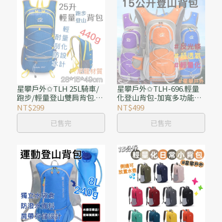
星攀戶外✩TLH 25L騎車/
星攀戶外✩TLH-696.輕量
跑步/輕量登山雙肩背包.登
化登山背包-加寬多功能款/
山包.越野跑.雙肩包.馬拉松
一日登山15公升騎行背包
NT$299
NT$499
健行.旅行水袋背包.#674
水壺水袋背包/雙肩包戶外
已售完
已售完
登山跑步包