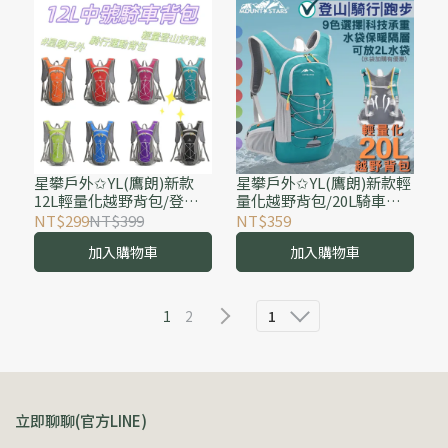
星攀戶外✩YL(鷹朗)新款
星攀戶外✩YL(鷹朗)新款輕
12L輕量化越野背包/登山
量化越野背包/20L騎車水
好背負/騎車運動背包#604
袋背包.僅450g.#606健行登
NT$299
NT$399
NT$359
越野跑步裝備.徒步健行一
山背包/跑步包越野馬拉松
加入購物車
加入購物車
日登山馬拉松包
運動背包
1
2
1
立即聊聊(官方LINE)