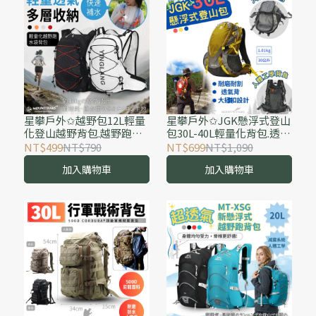
星攀戶外✩越野包12L輕量
星攀戶外✩JGK懸浮式登山
化登山越野背包.越野跑背
包30L-40L輕量化背包.透氣
包.玉山單攻背包.百岳騎車
脊柱設計背負系統越野包/
NT$499
NT$790
NT$699
NT$1,090
背包水袋背包.多功能越野
短途登山空氣包/環島騎車
加入購物車
加入購物車
跑步包#576
背包#701