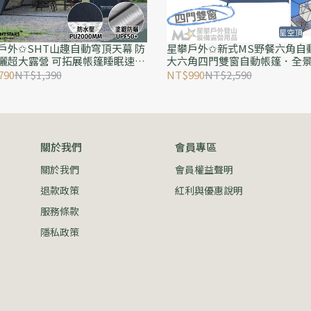
戶外✩SHT山趣自動穹頂天幕 防
星攀戶外✩新式MS野餐六角自動
曬超大露營 可拓展帳篷睡眠速開
大六角四門雙窗自動帳篷．全
 4X4帳內大空間 一體式自動支架
通風防曬防水六角帳（春夏郊
790
NT$1,390
NT$990
NT$2,590
帳篷
野餐帳）
關於我們
會員專區
關於我們
會員權益聲明
退款政策
紅利與優惠說明
服務條款
隱私政策