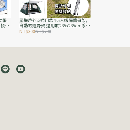
帳.
星攀戶外✩通用款4-5人帳彈簧骨架/
景帳篷
自動帳篷骨架 適用於235x235cm系列
遊露營
自動帳(4-5人帳)
NT$300
NT$790