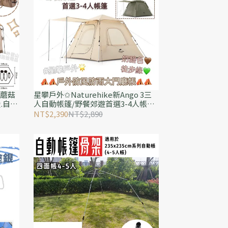
G蘑菇
星攀戶外✩Naturehike新Ango 3三
.自動
人自動帳篷/野餐郊遊首選3-4人帳篷/
篷/
防風防雨大前庭/三人帳-露營野營帳
NT$2,390
NT$2,890