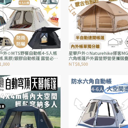
戶外✩MTS野餐自動帳4~5人帳
星攀戶外✩Naturehike挪客M
帳.黑膠/銀膠自動帳篷 露營必備
六角帳篷戶外露營野營便攜摺疊
納休閒帳.公園帳.四方頂速搭帳/
速開＋加厚露營防暴雨.六邊形帳
,000
NT$8,500
防曬遮陽
蒙古包設計