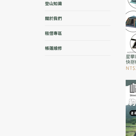
登山知識
關於我們
租借專區
帳篷維修
星攀
快搭
好收
NT$1
防雨