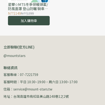
星攀✩MTS冬季保暖頭套/
防風面罩 登山防曬 騎車頭
套/夏季冰絲防曬騎車全罩
NT$149
NT$299
安全帽適用 防爆汗防臭/釣
加入購物車
魚全護臉頸脖皆遮蔽
立即聊聊(官方LINE)
@mountstars
聯絡資訊
客服專線：07-7221759
客服時間：平日 10:30~19:00，周六日 13:00~17:00
信箱：service@mount-stars.tw
地址：台灣高雄市鳥松區美山路148巷1之2號