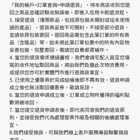
「我的帳戶>訂單查詢>申請退貨」，待本商店收到您退
回之商品並確認驗收無誤後，即進入信用卡刷退流程。
3. 接受退貨（僅限新品，包括原包裝未開封或從未使用
過的產品），退貨商品皆不可開封，不接受部分退貨，
並請依原包裝寄回。退回商品需包含此筆訂單的所有商
品（含贈品）等，如未將此筆訂單包裹中的所有內容物
妥善包裝、完整寄回，需請您自費郵資補件。
4. 當您的退貨需求通過審核，我們會請宅配人員至您填
寫的收件地址取回商品，將由我們負擔此次物流費用，
或提供您亦可於實體門市進行退換貨事宜。
5. 已使用之優惠券於完成結帳後即不再有效，退貨申請
成立後也無法取回優惠券，敬請見諒。
6. 當您的退貨申請成立後，訂單成立時所獲得的福利點
數將被收回。
7. 當您提交退貨申請表後，即代表同意我們的退貨原
則，並接受我們代為處理發票作廢及相關的後續處理事
宜。
8.我們接受換貨，可與我們線上客戶服務專員聯繫換貨
事宜。