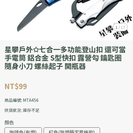
1
/
17
星攀戶外✩七合一多功能登山扣 還可當
手電筒 鋁合金 S型快扣 露營勾 鑰匙圈
隨身小刀 螺絲起子 開瓶器
NT$99
商品編號:
MTA456
供貨狀況:
庫存不足
顏色
咖啡色(有燈)
紅色(無燈簡潔風格款)