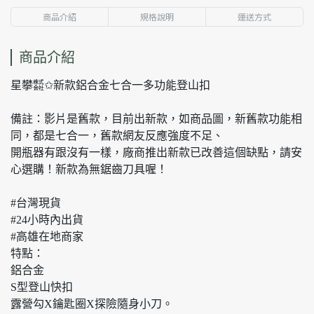
商品介紹
規格說明
運送方式
商品介紹
星攀㍿✩新款鋁合金七合一多功能登山扣
備註：影片是舊款，目前出新款，如商品圖，新舊款功能相
同，都是七合一，舊款網友反應強度不足、
開瓶器有跟沒有一樣，廠商推出新款已改善這個缺點，請安
心選購！新款為無鋸齒刀具喔！
#台灣現貨
#24小時內出貨
#高雄在地商家
特點：
鋁合金
S型登山快扣
露營勾X鑰匙圈X探險隨身小刀。