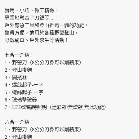
實用，小巧、做工精緻，
專業地融合了刀鋸等...
戶外應急工具和登山掛鉤一體的功能，
攜帶方便，適用於各種野營登山，
野戰騎車、戶外求生等活動！
七合一介紹：
1、野營刀（8公分刀身可以削蘋果）
2、登山掛鉤
3、開瓶器
4、螺絲起子-十字
5、螺絲起子-一字
6、玻璃擊破器
7、LED燈臨時照明（迷彩款/無燈款 無此功能）
六合一介紹：
1、野營刀（8公分刀身可以削蘋果）
2、登山掛鉤