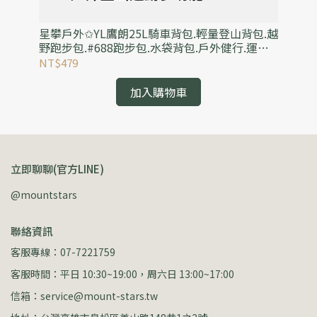
s防
星攀戶外✩YL鷹朗25L騎車背包.輕量登山背包.越
星
褲
野跑步包.#688跑步包.水袋背包.戶外健行.運動
量級
郊遊雙肩背包
營
NT$479
NT
加入購物車
立即聊聊(官方LINE)
@mountstars
聯絡資訊
客服專線：07-7221759
客服時間：平日 10:30~19:00，周六日 13:00~17:00
信箱：service@mount-stars.tw