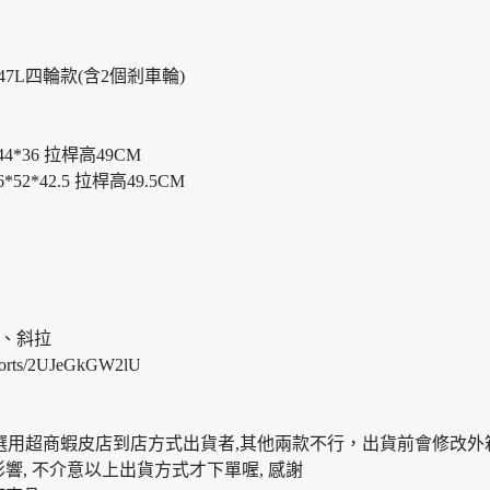
號47L四輪款(含2個剎車輪)
4*36 拉桿高49CM
2*42.5 拉桿高49.5CM
拉、斜拉
rts/2UJeGkGW2lU
）可選用超商蝦皮店到店方式出貨者,其他兩款不行，出貨前會修改
影響, 不介意以上出貨方式才下單喔, 感謝