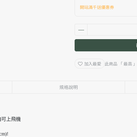
開站滿千送優惠券
加入最愛
此商品 「 最高
規格說明
輪可上飛機
m)!