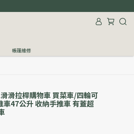
帳篷維修
L滑滑拉桿購物車 買菜車/四輪可
車47公升 收納手推車 有蓋超
車