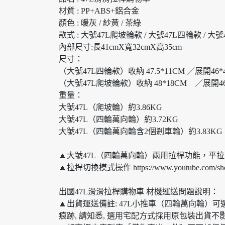
材質 : PP+ABS+鋁合金
顏色 : 暖灰 / 紗黃 / 茶綠
款式 : 大號47L爬坡輪款 / 大號47L四輪款 / 大
內部尺寸:長41cmX寬32cmX高35cm
尺寸：
（大號47L四輪款）收納 47.5*11CM ／展開46*4
（大號47L爬坡輪款）收納 48*18CM ／展開46*5
重量：
大號47L（爬坡輪）約3.86KG
大號47L（四輪萬向輪）約3.72KG
大號47L（四輪萬向輪含2個剎車輪）約3.83KG
🔼大號47L（四輪萬向輪）兩用拉桿功能，平
🔼拉桿切換模式操作 https://www.youtube.com/sho
出國47L滑滑拉桿購物車 材機運送問題說明：
🔼出貨運送備註: 47L小推車（四輪萬向輪
痕跡, 請知悉, 選用宅配方式採用原包裝出貨不