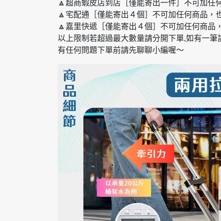
🔼超商蝦皮店到店［僅能寄出一件］不可加任
🔼宅配通［僅能寄出４個］不可加任何商品，
🔼嘉里快遞［僅能寄出４個］不可加任何商品
以上限制若超過最大數量請分開下單,如有一筆
有任何問題下單前請先聊聊小編喔～