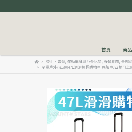
首頁
商品
登山、露營
,
運動健身與戶外休閒
,
野餐相關
,
全部
星攀戶外✩出國47L滑滑拉桿購物車 買菜車/四輪可上