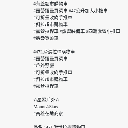
#有蓋超市購物車
#露營摺疊買菜車 #47公升加大小推車
#可折疊收納手推車
#斜拉超市購物車
#露營拉桿車 #露營裝備車 #四輪露營小推車
#摺疊買菜車
#47L滑滑拉桿購物車
#露營摺疊買菜車
#戶外野營
#可折疊收納手推車
#斜拉超市購物車
#露營拉桿車
✩星攀戶外✩
Mount✩Stars
#高雄在地商家
品名 : 47L滑滑拉桿購物車