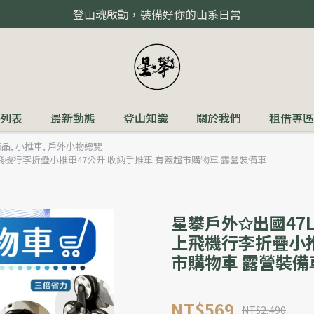
登山魂啟動，裝備好你的山系日常
列表
最新動態
登山知識
關於我們
租借專區
商品
,
小推車
,
戶外小物總覽
飛機行李折疊小推車47公升 收納手推車 有蓋超市購物車 露營裝備車
星攀戶外✩出國47
上飛機行李折疊小推
市購物車 露營裝備
NT$569
NT$2,490