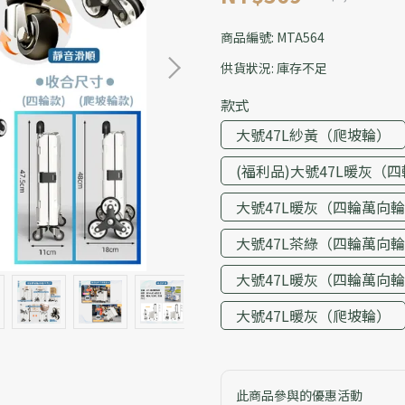
商品編號:
MTA564
供貨狀況:
庫存不足
款式
大號47L紗黃（爬坡輪）
(福利品)大號47L暖灰（
大號47L暖灰（四輪萬向
大號47L茶綠（四輪萬向
大號47L暖灰（四輪萬向
大號47L暖灰（爬坡輪）
此商品參與的優惠活動