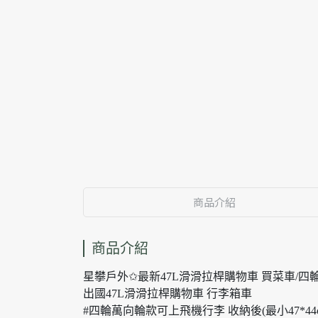
商品介紹
商品介紹
星攀戶外✩最新47L滑滑拉桿購物車 買菜車/四
出國47L滑滑拉桿購物車 行李箱車
#四輪萬向輪款可上飛機行李 收納後(最小47*44c