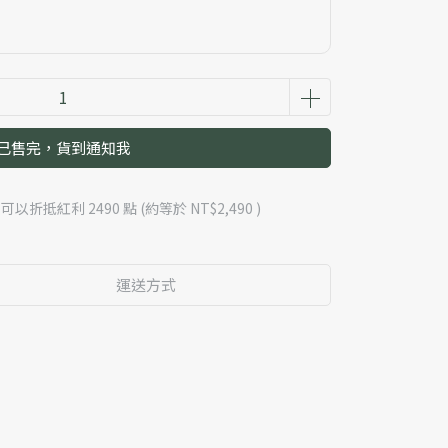
已售完，貨到通知我
 」可以折抵紅利
2490
點 (約等於
NT$2,490
)
運送方式