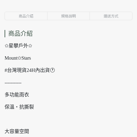
商品介紹
規格說明
運送方式
商品介紹
✩星攀戶外✩
Mount✩Stars
#台灣現貨24H內出貨🕐
-----------
多功能雨衣
保溫・抗撕裂
大容量空間