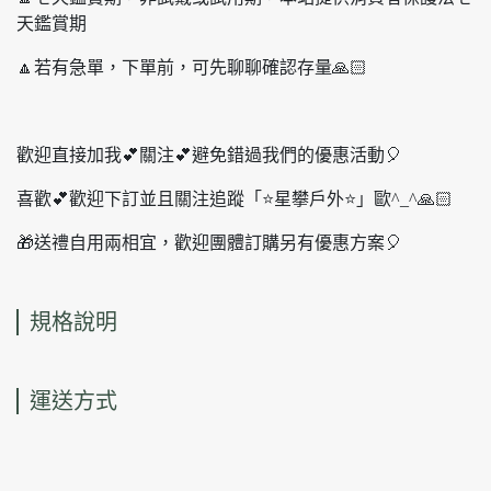
天鑑賞期
🔼若有急單，下單前，可先聊聊確認存量🙏🏻
歡迎直接加我💕關注💕避免錯過我們的優惠活動🎈
喜歡💕歡迎下訂並且關注追蹤「⭐️星攀戶外⭐️」歐^_^🙏🏻
🎁送禮自用兩相宜，歡迎團體訂購另有優惠方案🎈
規格說明
運送方式