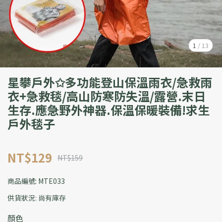
1
/
13
星攀戶外✩多功能登山保溫雨衣/急救雨
衣+急救毯/高山防寒防失溫/露營.末日
生存.應急野外神器.保溫保暖裝備!求生
戶外毯子
NT$129
NT$159
商品編號:
MTE033
供貨狀況:
尚有庫存
顏色