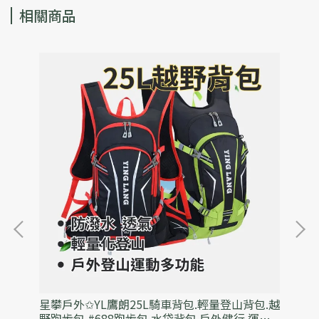
相關商品
4
星攀戶外✩YL鷹朗25L騎車背包.輕量登山背包.越
星
.
野跑步包.#688跑步包.水袋背包.戶外健行.運動
百