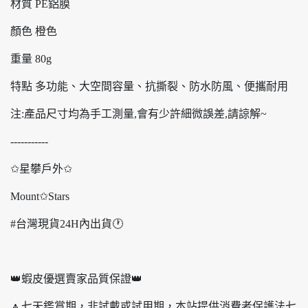
材質 PE鋁膜
顏色 橙色
重量 80g
特點 多功能、大空間容量、抗撕裂、防水防風、便攜耐用
注:產品尺寸均為手工測量,會有少許細微誤差,請諒解~
-----------
✩星攀戶外✩
Mount✩Stars
#台灣現貨24H內出貨🕐
👑蝦皮優選賣家品質保證👑
🔼七天鑑賞期，非試戴或試用期，本站提供消費者保護法七