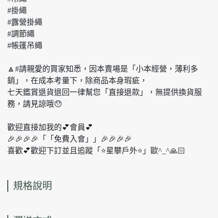
#掛繩
#露營掛繩
#調節繩
#帳篷吊繩
🔼#請親愛的買家知悉，因本賣場是「小本經營，薄利多
銷」，在成本考量下，除商品本身瑕疵，
七天鑑賞退貨退回一律幫您「直接退款」，無提供換貨服
務，請見諒哦😯
歡迎直接加我的💕會員💕
🎉🎉🎉🎉「「免費入會」」🎉🎉🎉🎉
喜歡💕歡迎下訂並且追蹤「⭐️星攀戶外⭐️」歐^_^🙏🏻
規格說明