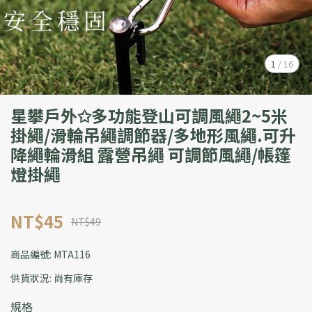
1
/
16
星攀戶外✩多功能登山可調風繩2~5米
掛繩/滑輪吊繩調節器/多地形風繩.可升
降繩輪滑組 露營吊繩 可調節風繩/帳篷
燈掛繩
NT$45
NT$49
商品編號:
MTA116
供貨狀況:
尚有庫存
規格