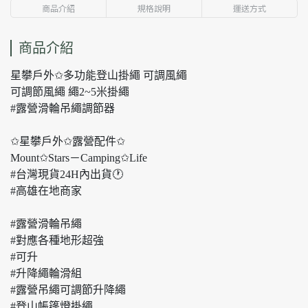
商品介紹
規格說明
運送方式
商品介紹
星攀戶外✩多功能登山掛繩 可調風繩
可調節風繩 繩2~5米掛繩
#露營滑輪吊繩調節器
✩星攀戶外✩露營配件✩
Mount✩Stars－Camping✩Life
#台灣現貨24H內出貨🕐
#高雄在地商家
#露營滑輪吊繩
#對應各種地形超強
#可升
#升降繩輪滑組
#露營吊繩可調節升降繩
#登山帳篷燈掛繩