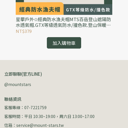
羽
星攀戶外✩經典防水漁夫帽MTS百岳登山遮陽防
星
魚/
水透氣帽.GTX等級透氣防水/撞色款.登山保暖防
野
水帽
郊
NT$379
NT
加入購物車
立即聊聊(官方LINE)
@mountstars
聯絡資訊
客服專線：07-7221759
客服時間：平日 10:30~19:00，周六日 13:00~17:00
信箱：service@mount-stars.tw