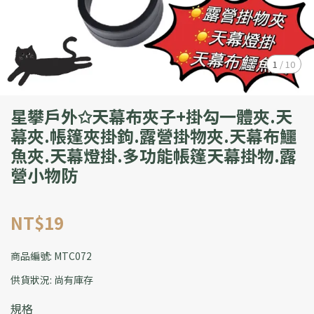
1
/
10
星攀戶外✩天幕布夾子+掛勾一體夾.天
幕夾.帳篷夾掛鉤.露營掛物夾.天幕布鱷
魚夾.天幕燈掛.多功能帳篷天幕掛物.露
營小物防
NT$19
商品編號:
MTC072
供貨狀況:
尚有庫存
規格