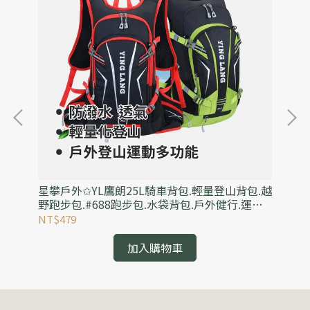
水
星攀戶外✩YL鷹朗25L騎車背包.輕量登山背包.越
星
級
野跑步包.#688跑步包.水袋背包.戶外健行.運動
百
郊遊雙肩背包
外
NT$479
NT
加入購物車