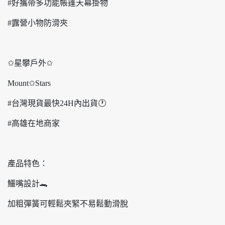
#好攜帶多功能帳篷天幕掛物
#露營小物防滑夾
✩星攀戶外✩
Mount✩Stars
#台灣現貨最快24H內出貨🕐
#高雄在地商家
產品特色：
鱷嘴設計🐊
加粗彈簧可輕鬆夾緊不易鬆動滑脫