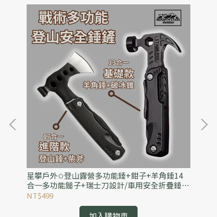
水
星攀戶外✩登山露營多功能錘+鉗子+羊角錘14
星
級
合一多功能鎚子+瑞士刀設計/車用安全折疊錘.
襪
可破窗逃生錘.露營野營求生小刀
徒
NT$499
NT
加入購物車