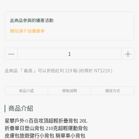
此商品參與的優惠活動
開站滿千送優惠券
此商品 「 最高 」可以折抵紅利
219
點 (約等於
NT$219
)
商品介紹
規格說明
運送方式
商品介紹
星攀戶外✩百岳攻頂超輕折疊背包 20L
折疊單日登山背包 210克超輕運動背包
皮膚包旅遊健行小背包 騎單車小背包