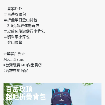
＃星攀戶外
＃百岳攻頂包
＃折疊單日登山背包
＃210克超輕運動背包
＃皮膚包旅遊健行小背包
＃騎單車小背包
＃登山露營
✩星攀戶外✩
Mount✩Stars
#台灣現貨24H內出貨🕐
#高雄在地商家