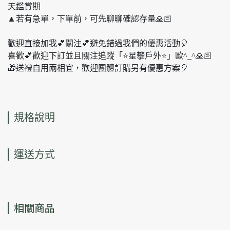
天鑑賞期
🔼若有急單，下單前，可先聊聊確認存量🙏🏻
歡迎直接加我💕關注💕避免錯過我們的優惠活動🎈
喜歡💕歡迎下訂並且關注追蹤「⭐️星攀戶外⭐️」歐^_^🙏🏻
🎁送禮自用兩相宜，歡迎團體訂購另有優惠方案🎈
規格說明
運送方式
相關商品