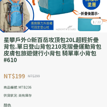
1
/
22
星攀戶外✩新百岳攻頂包20L超輕折疊
背包.單日登山背包210克摺疊運動背包
皮膚包旅遊健行小背包 騎單車小背包
#610
NT$199
NT$299
商品編號:
MTB236
供貨狀況:
尚有庫存
顏色