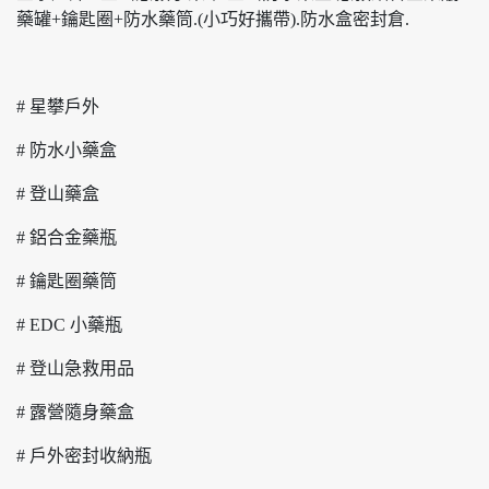
藥罐+鑰匙圈+防水藥筒.(小巧好攜帶).防水盒密封倉.
# 星攀戶外
# 防水小藥盒
# 登山藥盒
# 鋁合金藥瓶
# 鑰匙圈藥筒
# EDC 小藥瓶
# 登山急救用品
# 露營隨身藥盒
# 戶外密封收納瓶