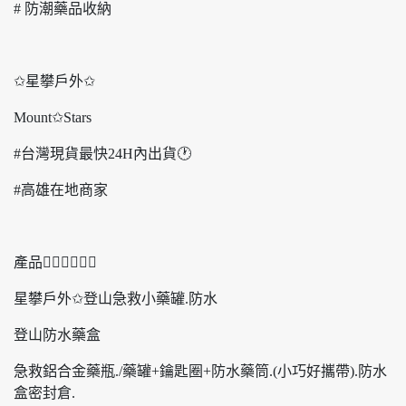
# 防潮藥品收納
✩星攀戶外✩
Mount✩Stars
#台灣現貨最快24H內出貨🕐
#高雄在地商家
產品👍🏼👍🏼👍🏼
星攀戶外✩登山急救小藥罐.防水
登山防水藥盒
急救鋁合金藥瓶./藥罐+鑰匙圈+防水藥筒.(小巧好攜帶).防水
盒密封倉.