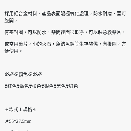
採用鋁合金材料，產品表面陽極氧化處理，防水耐磨，蓋可
旋開，
有密封圈，可以防水，藥筒裡面很乾凈，可以裝急救藥片，
或常用藥片，小的火石，魚鉤魚線等生存裝備，有掛圈，方
便使用。
🌈🌈🌈顏色🌈🌈🌈
❣️紅色❣️藍色❣️橘色❣️銀色❣️黑色❣️綠色
⚠️款式１規格⚠️
📌55*27.5mm