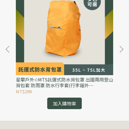
毛
星攀戶外✩MTS託運式防水背包罩 出國兩用登山
星
襪/
背包套 防雨罩 防水行李套(行李箱外
水
罩)35L~75L加大防水背包防雨罩
水
NT$299
NT
加入購物車