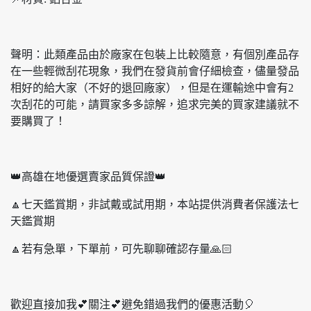
聲明：此類產品由於廠家在包裝上比較隨意，有個別產品存
在一些輕微刮花現象，我們在發貨前會仔細檢查，儘量發品
相好的給大家（不好的退回廠家），但是在運輸途中會有2
次刮花的可能，請買家多多諒解，追求完美的買家建議就不
要購買了！
👑高雄在地優選賣家品質保證👑
🔼七天鑑賞期，非試戴或試用期，本站提供消費者保護法七
天鑑賞期
🔼若有急單，下單前，可先聊聊確認存量🙏🏻
歡迎直接加我💕關注💕避免錯過我們的優惠活動🎈