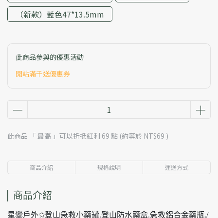
（新款）藍色47*13.5mm
此商品參與的優惠活動
開站滿千送優惠券
此商品 「 最高 」可以折抵紅利
69
點 (約等於
NT$69
)
商品介紹
規格說明
運送方式
商品介紹
星攀戶外✩登山急救小藥罐.登山防水藥盒.急救鋁合金藥瓶./