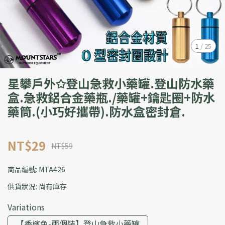
1
/
25
星攀戶外✩登山急救小藥罐.登山防水藥
盒.急救鋁合金藥瓶./藥罐+鑰匙圈+防水
藥筒.(小巧好攜帶).防水盒密封倉.
NT$29
NT$59
商品編號:
MTA426
供貨狀況:
尚有庫存
Variations
【香檳色-兩個裝】登山急救小藥罐