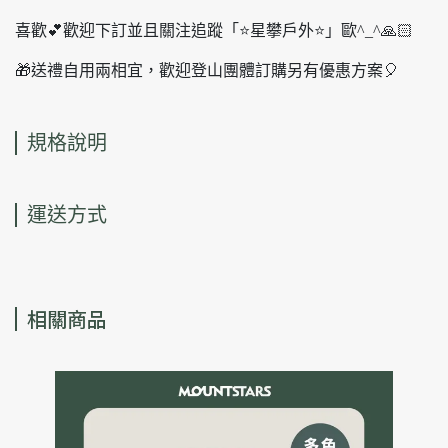
喜歡💕歡迎下訂並且關注追蹤「⭐️星攀戶外⭐️」歐^_^🙏🏻
🎁送禮自用兩相宜，歡迎登山團體訂購另有優惠方案🎈
規格說明
運送方式
相關商品