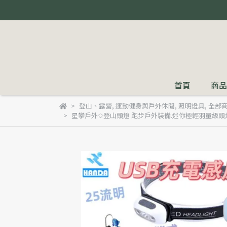
首頁
商品
登山、露營
,
運動健身與戶外休閒
,
照明燈具
,
全部
星攀戶外✩登山頭燈 跑步戶外裝備.迷你極輕羽量級頭燈-I