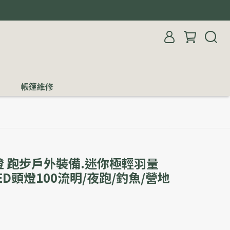
帳篷維修
 跑步戶外裝備.迷你極輕羽量
ED頭燈100流明/夜跑/釣魚/營地