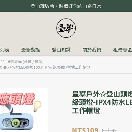
登山魂啟動，裝備好你的山系日常
列表
最新動態
登山知識
關於我們
租借專區
商品
,
照明設備 (頭燈 / 燈架)
PX4防水LED頭燈100流明/夜跑/釣魚/營地工作帽燈
星攀戶外✩登山頭燈
級頭燈-IPX4防水L
工作帽燈
NT$109
NT$149