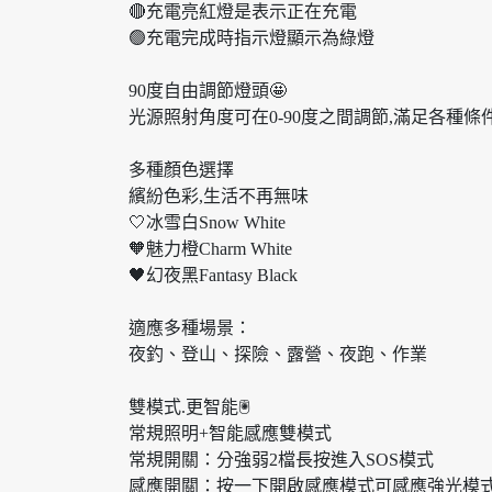
🔴充電亮紅燈是表示正在充電
🟢充電完成時指示燈顯示為綠燈
90度自由調節燈頭🤩
光源照射角度可在0-90度之間調節,滿足各種條
多種顏色選擇
繽紛色彩,生活不再無味
🤍冰雪白Snow White
🧡魅力橙Charm White
🖤幻夜黑Fantasy Black
適應多種場景：
夜釣、登山、探險、露營、夜跑、作業
雙模式.更智能🖲
常規照明+智能感應雙模式
常規開關：分強弱2檔長按進入SOS模式
感應開關：按一下開啟感應模式可感應強光模