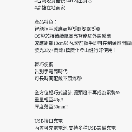
#台灣現貨最快24H內出貨🕐
#高雄在地商家
產品特色：
智能揮手感應頭燈👋🏻👋🏽👋🏾
Q5燈芯持續續航高亮智能紅外線感應
感應距離10cm以內,燈前揮手即可控制頭燈開關
發光2段+閃爍1檔變化登山健行好使用！
輕巧便攜
告別手電筒時代
可長時間配戴不頭疼😻
全方位輕巧式設計,讓頭燈不再成為累贅💯
重量輕至43g‼️
厚度薄至30mm‼️
USB接口充電
內置可充電電池,支持多種USB設備充電