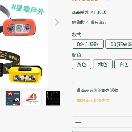
商品編號:
MTB010
供貨狀況:
尚有庫存
款式
B9-升級款
B3(花紋頭
顏色
黃色
橘色
白色
此商品參與的優惠活動
開站滿千送優惠券