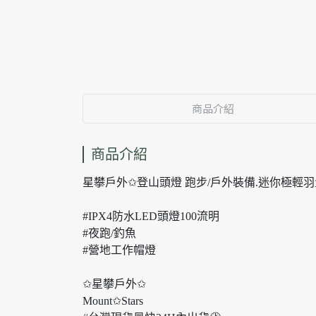
商品介紹
商品介紹
星攀戶外✩登山頭燈 跑步/戶外裝備.迷你極輕
#IPX4防水LED頭燈100流明
#夜跑/釣魚
#營地工作帽燈
✩星攀戶外✩
Mount✩Stars