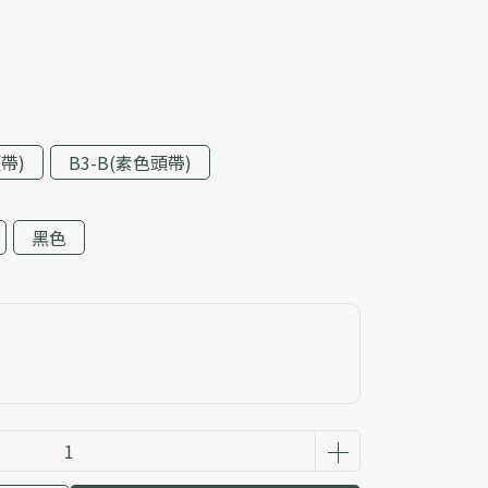
帶)
B3-B(素色頭帶)
黑色