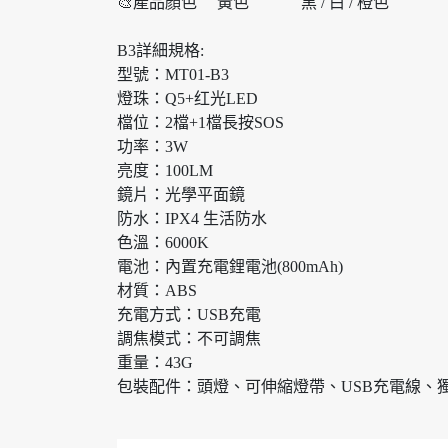
🎨產品顏色 黃色 黑 / 白 / 橙色
B3詳細規格:
型號：MT01-B3
燈珠：Q5+红光LED
檔位：2檔+1檔長按SOS
功率：3W
亮度：100LM
鏡片：光學平面鏡
防水：IPX4 生活防水
色溫：6000K
電池：內置充電鋰電池(800mAh)
材質：ABS
充電方式：USB充電
調焦模式：不可調焦
重量：43G
包裝配件：頭燈、可伸縮燈帶、USB充電線、