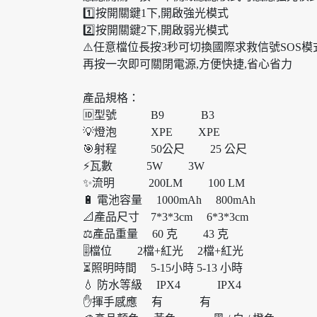
1️⃣按開關鍵1下,開啟強光模式
2️⃣按開關鍵2下,開啟弱光模式
⚠️任意檔位長按3秒可切換國際求救信號SOS模
再按一次即可關閉電源,方便快捷,省心省力
產品規格：
🆔型號 B9 B3
💡燈泡 XPE XPE
🎯射程 50公尺 25 公尺
⚡瓦數 5W 3W
✨流明 200LM 100 LM
🔋 電池容量 1000mAh 800mAh
📐產品尺寸 7*3*3cm 6*3*3cm
⚖️產品重量 60 克 43 克
🎚️檔位 2檔+紅光 2檔+紅光
⏳照明時間 5-15小時 5-13 小時
💧 防水等級 IPX4 IPX4
✋揮手感應 有 有