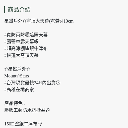
商品介紹
星攀戶外✩穹頂大天幕(穹蒼)410cm
#寬防雨防曬遮陽天幕
#露營車露天幕帳
#超高涼棚塗銀牛津布
#帳篷大穹頂天幕
✩星攀戶外✩
Mount✩Stars
#台灣現貨最快24H內出貨🕐
#高雄在地商家
產品特色：
壓膠工藝防水抗撕裂🎉
150D塗銀牛津布💨