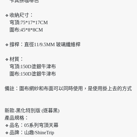
卡其拼咖啡色
🔹收納尺寸：
穹頂:75*17*17CM
圍布:45*8*8CM
🔹撐桿：直徑11/9.5MM 玻璃纖維桿
🔹材質：
穹頂:150D塗銀牛津布
圍布:150D塗銀牛津布
備註：圍布網紗和布面可以同時使用，是使用掛上去的方式
新款-黑化特別版 (逐暮黑)
產品規格：
🔹品名：05系列穹頂天幕
🔹品牌：山趣/ShineTrip