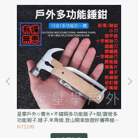
急救
星攀戶外✩實木+不鏽鋼多功能鎚子+鉗/露營多
星
急高
功能鉗子.錘子.羊角錘.登山開車旅遊好攜帶槌子/
營
安全摺疊錘+可破窗逃生錘
能
NT$199
NT