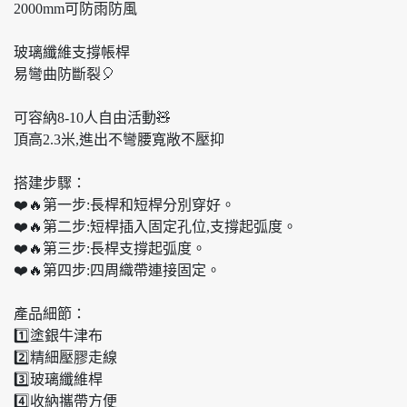
2000mm可防雨防風
玻璃纖維支撐帳桿
易彎曲防斷裂🎈
可容納8-10人自由活動🧸
頂高2.3米,進出不彎腰寬敞不壓抑
搭建步驟：
❤️🔥第一步:長桿和短桿分別穿好。
❤️🔥第二步:短桿插入固定孔位,支撐起弧度。
❤️🔥第三步:長桿支撐起弧度。
❤️🔥第四步:四周織帶連接固定。
產品細節：
1️⃣塗銀牛津布
2️⃣精細壓膠走線
3️⃣玻璃纖維桿
4️⃣收納攜帶方便