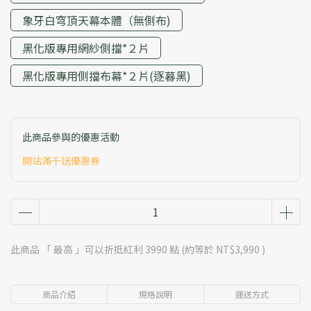
象牙白穹頂天幕本體（無側布)
黑化版專用網紗側擋*２片
黑化版專用側擋布幕*２片(逐暮黑)
此商品參與的優惠活動
開站滿千送優惠券
此商品 「 最高 」可以折抵紅利
3990
點 (約等於
NT$3,990
)
商品介紹
規格說明
運送方式