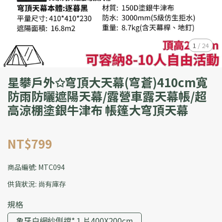
1
/
24
星攀戶外✩穹頂大天幕(穹蒼)410cm寬
防雨防曬遮陽天幕/露營車露天幕帳/超
高涼棚塗銀牛津布 帳篷大穹頂天幕
NT$799
商品編號:
MTC094
供貨狀況:
尚有庫存
規格
象牙白網紗側擋*１片400X200cm