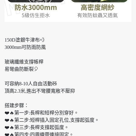
150D塗銀牛津布💨
3000mm可防雨防風
玻璃纖維支撐帳桿
易彎曲防斷裂🎈
可容納8-10人自由活動🧸
頂高2.3米,進出不彎腰寬敞不壓抑
搭建步驟：
❤️🔥第一步:長桿和短桿分別穿好。
❤️🔥第二步:短桿插入固定孔位,支撐起弧度。
❤️🔥第三步:長桿支撐起弧度。
❤️🔥第四步:四周織帶連接固定。