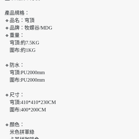
產品規格：
🔹品名：穹頂
🔹品牌：牧蝶谷/MDG
🔹重量：
穹頂:約7.5KG
圍布:約1KG
🔹防水：
穹頂:PU2000mm
圍布:PU2000mm
🔹尺寸：
穹頂:410*410*230CM
圍布:400*200CM
🔹顏色：
米色拼軍綠