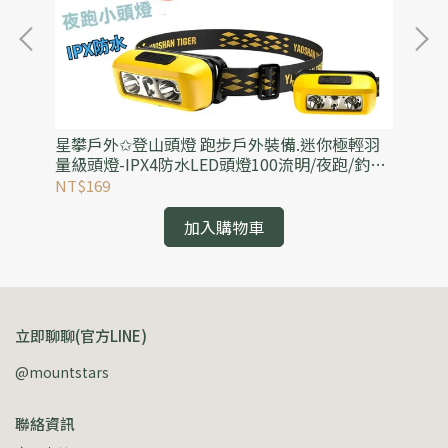
帳篷
星攀戶外✩登山頭燈 跑步戶外裝備.迷你極輕羽
星
桿專
量級頭燈-IPX4防水LED頭燈100流明/夜跑/釣魚/
襪
營地工作帽燈
徒
NT$169
NT
加入購物車
立即聊聊(官方LINE)
@mountstars
聯絡資訊