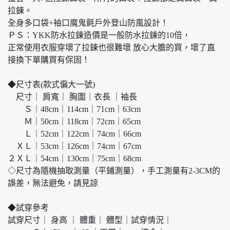
拉鍊。
全身多口袋+袖口魔鬼氈戶外登山防風設計！
ＰＳ：YKK防水拉鍊造價是一般防水拉鍊的10倍，
正常使用衣服穿壞了拉鍊也很難壞 放心大膽的買，壞了直
接換下單購買有保固！
◆尺寸表(款式偏大一號)
尺寸｜ 肩寬｜ 胸圍｜衣長 ｜袖長
Ｓ｜48cm｜114cm｜71cm｜63cm
Ｍ｜50cm｜118cm｜72cm｜65cm
Ｌ｜52cm｜122cm｜74cm｜66cm
ＸＬ｜53cm｜126cm｜74cm｜67cm
２ＸＬ｜54cm｜130cm｜75cm｜68cm
◇尺寸為隨機抽取測量（平鋪測量），手工測量有2-3CM的
誤差，無法避免，請見諒
◆試穿參考
試穿尺寸｜ 身高 ｜ 體重｜ 體型｜試穿情況｜