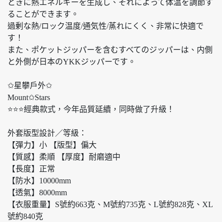
ときに熱エネルギーを生成し、それによって体温を調節す
ることができます。
過剰な熱/ロック温度/通気性/蒸れにくく、非常に快適で
す！
また、ポケットジッパーを含むすべてのジッパーは、内側
と外側が日本のYKKジッパーです。
✩星攀戶外✩
Mount✩Stars
⭐️⭐️⭐️經典款式，今年品質延續，同時做了升級！
外套版型設計／等級：
【彈力】小 【版型】偏大
【質感】柔順 【厚度】耐磨適中
【長度】正常
【防水】10000mm
【透氣】8000mm
【衣服重量】S號約663克、M號約735克、L號約828克、XL
號約840克