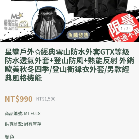
1
/
34
星攀戶外✩經典雪山防水外套GTX等級
防水透氣外套+登山防風+熱能反射 外銷
歐美秋冬四季/登山衝鋒衣外套/男款經
典風格機能
NT$990
NT$1,590
商品編號:
MTE018
供貨狀況:
尚有庫存
顏色