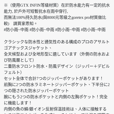
※（使用GTX INFIN等級材質）在於防水能力有一定的抗水
能力, 於戶外可短暫抗水在雨中穿行,
而無法100%持久防水(與8000元等級之goretex pro材質做比
較) 請買家悉知。
#防小雨~中雨 #防小雨~中雨 #防小雨~中雨 #防小雨~中雨
クラシックな防水性と通気性のある構成のプロのアサルト
ゴアテックスジャケット、
全天候型および全地形型に適しています（外側の防水およ
び防風層として）
二重防水フロント防水・防風デザイン（ジッパー＋デビル
フェルト）
セット全体で合計7つのジッパーポケットがあります！
前胸に2つの防水ラミネートジッパーポケット、下半分に2
つの隠された防水ジッパーポケット
腕にもう2つの防水ポケットと内側の左胸ポケット！完全
に機能します！
内側の魚の鱗/銀イオン反射保温技術は、人体に接触する