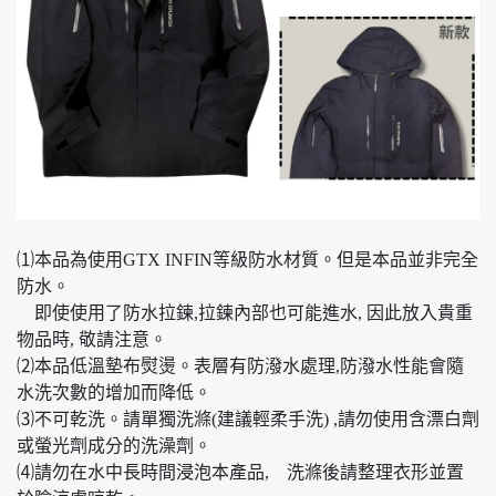
⑴本品為使用GTX INFIN等級防水材質。但是本品並非完全
防水。
即使使用了防水拉鍊,拉鍊內部也可能進水, 因此放入貴重
物品時, 敬請注意。
⑵本品低溫墊布熨燙。表層有防潑水處理,防潑水性能會隨
水洗次數的增加而降低。
⑶不可乾洗。請單獨洗滌(建議輕柔手洗) ,請勿使用含漂白劑
或螢光劑成分的洗澡劑。
⑷請勿在水中長時間浸泡本產品, 洗滌後請整理衣形並置