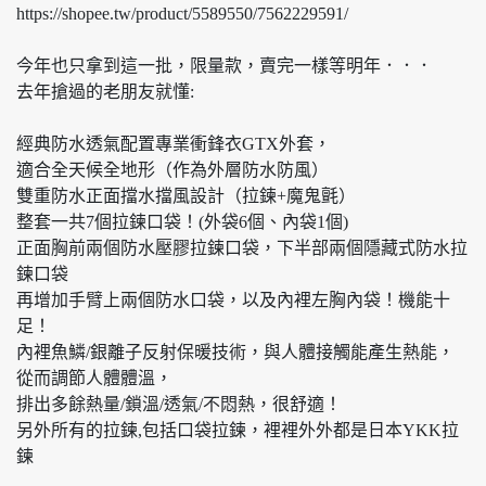
https://shopee.tw/product/5589550/7562229591/
今年也只拿到這一批，限量款，賣完一樣等明年．．．
去年搶過的老朋友就懂:
經典防水透氣配置專業衝鋒衣GTX外套，
適合全天候全地形（作為外層防水防風）
雙重防水正面擋水擋風設計（拉鍊+魔鬼氈）
整套一共7個拉鍊口袋！(外袋6個、內袋1個)
正面胸前兩個防水壓膠拉鍊口袋，下半部兩個隱藏式防水拉
鍊口袋
再增加手臂上兩個防水口袋，以及內裡左胸內袋！機能十
足！
內裡魚鱗/銀離子反射保暖技術，與人體接觸能產生熱能，
從而調節人體體溫，
排出多餘熱量/鎖溫/透氣/不悶熱，很舒適！
另外所有的拉鍊,包括口袋拉鍊，裡裡外外都是日本YKK拉
鍊