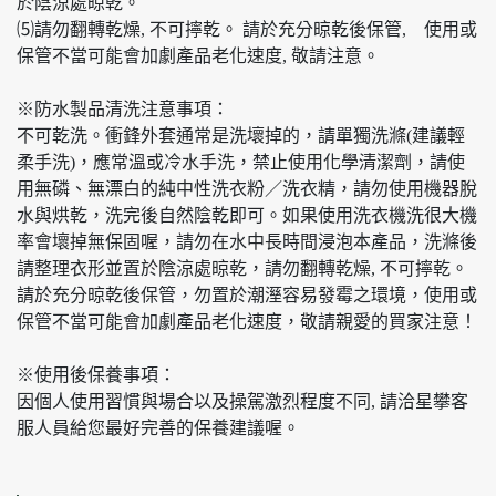
於陰涼處晾乾。
⑸請勿翻轉乾燥, 不可擰乾。 請於充分晾乾後保管, 使用或
保管不當可能會加劇產品老化速度, 敬請注意。
※防水製品清洗注意事項：
不可乾洗。衝鋒外套通常是洗壞掉的，請單獨洗滌(建議輕
柔手洗)，應常溫或冷水手洗，禁止使用化學清潔劑，請使
用無磷、無漂白的純中性洗衣粉／洗衣精，請勿使用機器脫
水與烘乾，洗完後自然陰乾即可。如果使用洗衣機洗很大機
率會壞掉無保固喔，請勿在水中長時間浸泡本產品，洗滌後
請整理衣形並置於陰涼處晾乾，請勿翻轉乾燥, 不可擰乾。
請於充分晾乾後保管，勿置於潮溼容易發霉之環境，使用或
保管不當可能會加劇產品老化速度，敬請親愛的買家注意！
※使用後保養事項：
因個人使用習慣與場合以及操駕激烈程度不同, 請洽星攀客
服人員給您最好完善的保養建議喔。