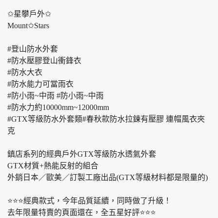
✩星攀戶外✩
Mount✩Stars
#登山防水外套
#防水壓膠登山衝鋒衣
#防水大衣
#防水能力可當雨衣
#防小雨~中雨 #防小雨~中雨
#防水力約10000mm~12000mm
#GTX等級防水外套類#春秋款防水拉鍊有壓膠 連帽風衣夾
克
鎮店系列的經典戶外GTX等級防水透氣外套
GTX材質+熱能反射的組合
外銷日本／歐美／訂製工廠出品(GTX等級材料都是限量的)
⭐️⭐️⭐️經典款式，今年品質延續，同時做了升級！
去年限量特賣的頁面還在，全五星好評⭐️⭐️⭐️