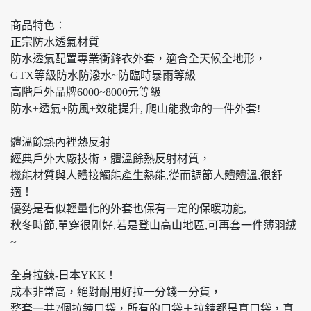
商品特色：
正宗防水透氣材質
防水透氣配置專業衝鋒衣外套，適合全天候全地形，
GTX等級防水防潑水~防臨時暴雨等級
高階戶外品牌6000~8000元等級
防水+透氣+防風+效能提升, 爬山能救命的一件外套!
體溫餘熱內裡熱反射
經典戶外大廠技術，體溫餘熱反射材質，
機能材質與人體接觸能產生熱能,從而調節人體體溫,很舒
適！
優勢是看似輕量化的外套也保有一定的保暖功能,
秋冬時節,單穿很剛好,若是登山高山地區,可再套一件薄羽絨
~
全身拉鍊-日本YKK！
成本非常高，絕對耐用好拉一分錢一分貨，
整套一共7個拉鍊口袋，所有的口袋＋拉鍊都是真口袋，真