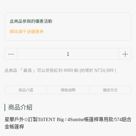
此商品參與的優惠活動
開站滿千送優惠券
此商品 「 最高 」可以折抵紅利
4989
點 (約等於
NT$4,989
)
商品介紹
規格說明
運送方式
商品介紹
星攀戶外✩訂製TiiTENT Big / 4Sunrise帳篷桿專用款/574鋁合
金帳篷桿