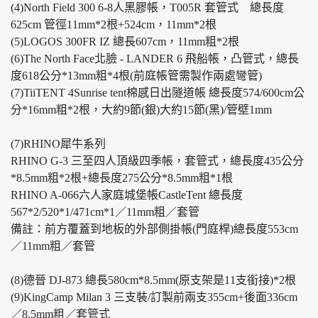
(4)North Field 300 6-8人黑膠帳，T005R 套管式 總長度
625cm 管徑11mm*2根+524cm，11mm*2根
(5)LOGOS 300FR IZ 總長607cm，11mm粗*2根
(6)The North Face北臉 - LANDER 6 飛船帳，凸管式，總長
度618公分*13mm粗*4根(前庭帳管需製作兩處彎管)
(7)TiiTENT 4Sunrise tent棉感日出隧道帳 總長度574/600cm公
分*16mm粗*2根，大約9節(銀)大約15節(黑)/管壁1mm
(7)RHINO犀牛系列
RHINO G-3 三至四人頂級四季帳，套管式，總長度435公分
*8.5mm粗*2根+總長度275公分*8.5mm粗*1根
RHINO A-066六人家庭城堡帳CastleTent 總長度
567*2/520*1/471cm*1／11mm粗／套管
備註：前方覆蓋到地板的外部側掛帳(門庭桿)總長度553cm
／11mm粗／套管
(8)德晉 DJ-873 總長580cm*8.5mm(原支架是11支銜接)*2根
(9)KingCamp Milan 3 三支裝/訂製前兩支355cm+後面336cm
／8.5mm粗／套管式