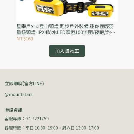
.野
星攀戶外✩登山頭燈 跑步戶外裝備.迷你極輕羽
星
萬
量級頭燈-IPX4防水LED頭燈100流明/夜跑/釣魚/
設
營地工作帽燈
NT$169
NT
加入購物車
立即聊聊(官方LINE)
@mountstars
聯絡資訊
客服專線：07-7221759
客服時間：平日 10:30~19:00，周六日 13:00~17:00