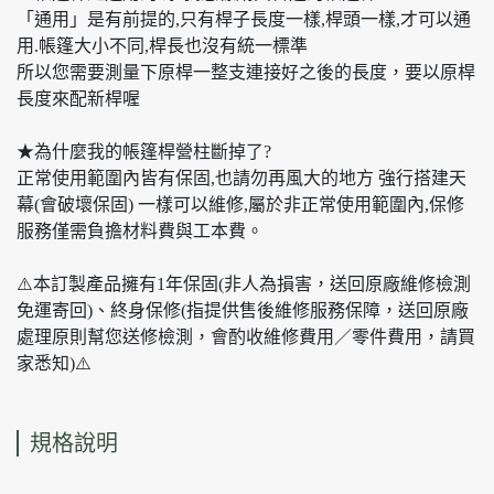
「通用」是有前提的,只有桿子長度一樣,桿頭一樣,才可以通
用.帳篷大小不同,桿長也沒有統一標準
所以您需要測量下原桿一整支連接好之後的長度，要以原桿
長度來配新桿喔
★為什麼我的帳篷桿營柱斷掉了?
正常使用範圍內皆有保固,也請勿再風大的地方 強行搭建天
幕(會破壞保固) 一樣可以維修,屬於非正常使用範圍內,保修
服務僅需負擔材料費與工本費。
⚠️本訂製產品擁有1年保固(非人為損害，送回原廠維修檢測
免運寄回)、終身保修(指提供售後維修服務保障，送回原廠
處理原則幫您送修檢測，會酌收維修費用／零件費用，請買
家悉知)⚠️
規格說明