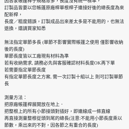
因各家帳篷桿子規格眾多，長度沒有統一標準，
訂製品皆要以您帳篷原廠桿單根桿子連接好後的總長度為來
配新桿，
長度／粗度錯誤，訂製成品出來差太多是不能用的，也無法
退換，還請買家知悉
無法指定單節多長 (單節不影響實際帳篷之使用 僅影響收納
後的長度)
單節長度皆以工廠現有材料為準
若有收納需求, 請務必先與客服確認材料長度OK再下單
若需要指定單節長度
有指定單節長度之方案, 需一次訂製十組以上 則可訂製單節
長
測量方法：
把原廠帳篷桿展開放在地上．
把整根上的所有小節接頭對插好，即連線成一條直線
再直接測量整根從頭到尾的總長(注意:不能用小節長度乘以
節數，乘出來的不對，因各節之有重合的長度)