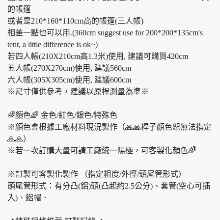
的帳篷
或者是210*160*110cm高的帳篷(三人帳)
相差一點也可以用.(360cm suggest use for 200*200*135cm's
tent, a little difference is ok~)
若四人帳(210X210cm高1.3米)使用, 建議可購買420cm
五人帳(270X270cm)使用, 建議560cm
六人帳(305X305cm)使用, 建議600cm
※尺寸僅供參考，建議以原桿測量為準※
🌈顏色🌈 金色/紅色/銀色/特殊色
※顏色會根據工廠材料現況製作（🙏🙏桿子顏色恕無法指定
🙏🙏）
※若一次訂購大量可請工廠統一陽極，可客製化顏色🌈
※訂製可客製化製作 （指定粗度/外徑/頭尾管形式）
頭尾管形式：有分凸(鋁)頭(凸起約2.5公分)、套管(空心可插
入)、鋁帽．