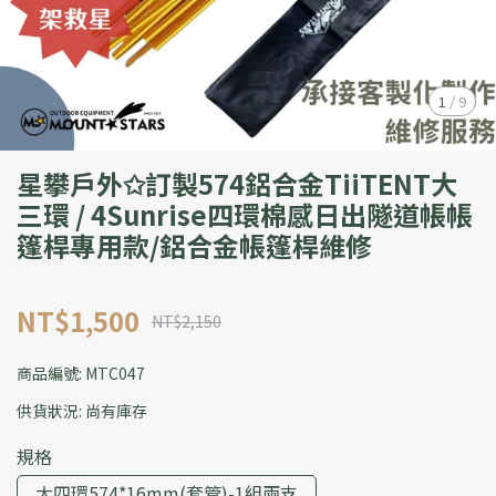
1
/
9
星攀戶外✩訂製574鋁合金TiiTENT大
三環 / 4Sunrise四環棉感日出隧道帳帳
篷桿專用款/鋁合金帳篷桿維修
NT$1,500
NT$2,150
商品編號:
MTC047
供貨狀況:
尚有庫存
規格
大四環574*16mm(套管)-1組兩支