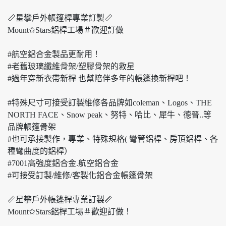
📏星攀戶外帳篷桿專業訂製📏
Mount✩Stars鋁桿工場＃歡迎訂做
#航空鋁合金製品更耐用！
#老舊玻璃纖維骨架/塑膠骨架的救星
#過年穿新衣帶新桿 也幫陪伴多年的帳篷換新桿吧！
#特殊尺寸可接受訂製維修各品牌如coleman、Logos、THE
NORTH FACE、Snow peak、努特、哈比、犀牛、德晉..等
品牌帳篷骨架
#也可承接製作，專業、特殊規格( 彎管鋁桿、房頂鋁桿、各
種彎曲度的鋁桿）
#7001高強度鋁合金.航空鋁合金
#可接受訂製/維修/客製化鋁合金帳篷骨架
📏星攀戶外帳篷桿專業訂製📏
Mount✩Stars鋁桿工場＃歡迎訂做！