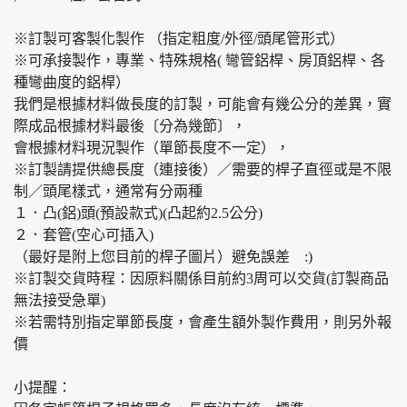
※訂製可客製化製作 （指定粗度/外徑/頭尾管形式）
※可承接製作，專業、特殊規格( 彎管鋁桿、房頂鋁桿、各
種彎曲度的鋁桿）
我們是根據材料做長度的訂製，可能會有幾公分的差異，實
際成品根據材料最後〔分為幾節〕，
會根據材料現況製作（單節長度不一定），
※訂製請提供總長度（連接後）／需要的桿子直徑或是不限
制／頭尾樣式，通常有分兩種
１．凸(鋁)頭(預設款式)(凸起約2.5公分)
２．套管(空心可插入)
（最好是附上您目前的桿子圖片）避免誤差 :)
※訂製交貨時程：因原料關係目前約3周可以交貨(訂製商品
無法接受急單)
※若需特別指定單節長度，會產生額外製作費用，則另外報
價
小提醒：