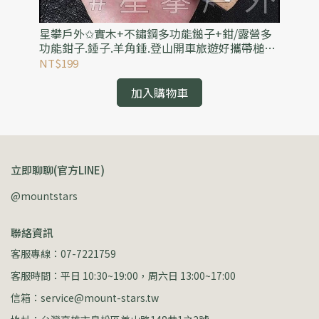
(可
星攀戶外✩實木+不鏽鋼多功能鎚子+鉗/露營多
星
3人
功能鉗子.錘子.羊角錘.登山開車旅遊好攜帶槌子/
水
安全摺疊錘+可破窗逃生錘
水
NT$199
NT
加入購物車
立即聊聊(官方LINE)
@mountstars
聯絡資訊
客服專線：07-7221759
客服時間：平日 10:30~19:00，周六日 13:00~17:00
信箱：service@mount-stars.tw