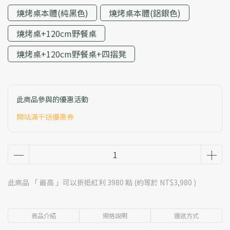
燒烤桌本體(純黑色)
燒烤桌本體(鋁銀色)
燒烤桌+120cm野餐桌
燒烤桌+120cm野餐桌+四摺凳
此商品參與的優惠活動
開站滿千送優惠券
此商品 「 最高 」可以折抵紅利
3980
點 (約等於
NT$3,980
)
商品介紹
規格說明
運送方式