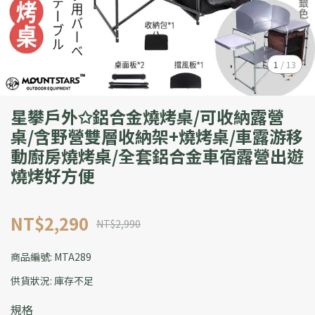
1
/
13
星攀戶外✩鋁合金燒烤桌/可收納露營
桌/含野營雙層收納架+燒烤桌/車露游移
動廚房燒烤桌/全套鋁合金車宿露營出遊
燒烤好方便
NT$2,290
NT$2,990
商品編號:
MTA289
供貨狀況:
庫存不足
規格