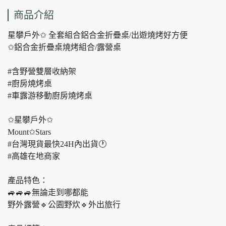
商品介紹
星攀戶外✩ 全套組合鋁合金折疊桌/出遊燒烤好方便
✩鋁合金折疊桌燒烤組合/露營桌
#含野營雙層收納架
#廚房燒烤桌
#車露游移動廚房燒烤桌
✩星攀戶外✩
Mount✩Stars
#台灣現貨最快24H內出貨🕐
#高雄在地商家
產品特色：
🚙🚙🚙無論走到哪都能
野外露營🔹公園野炊🔹外出旅行