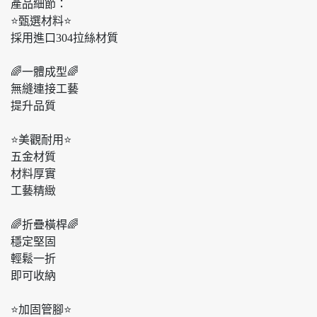
產品細節：
⭐️甄選材料⭐️
採用進口304拉絲材質
🌈一體成型🌈
無縫連接工藝
提升品質
⭐️美觀耐用⭐️
五金材質
材料厚實
工藝精緻
🌈折疊橫桿🌈
穩定堅固
輕鬆一折
即可收納
⭐️加固管腳⭐️