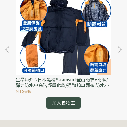
毛
星攀戶外✩日本黑橘S-rainsuit登山雨衣+雨褲/
星
襪/
彈力防水中高階輕量化款/運動騎車雨衣.防水透
百
氣雨衣(可當風雨衣)
外
NT$649
NT
加入購物車