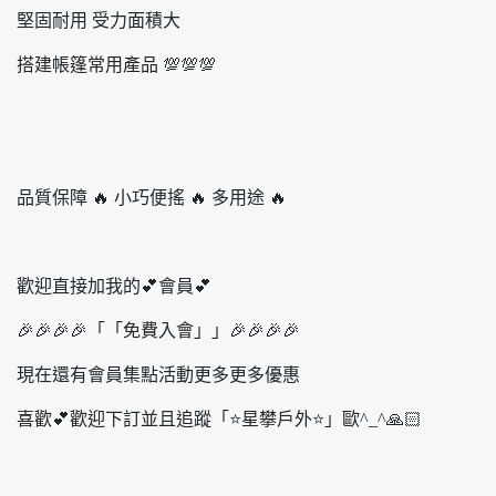
堅固耐用 受力面積大
搭建帳篷常用產品 💯💯💯
品質保障 🔥 小巧便搖 🔥 多用途 🔥
歡迎直接加我的💕會員💕
🎉🎉🎉🎉「「免費入會」」🎉🎉🎉🎉
現在還有會員集點活動更多更多優惠
喜歡💕歡迎下訂並且追蹤「⭐️星攀戶外⭐️」歐^_^🙏🏻