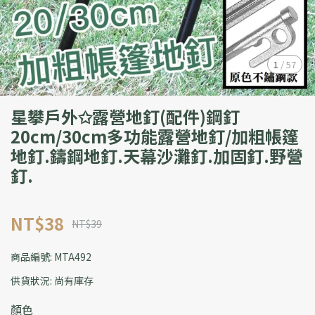
1
/
57
星攀戶外✩露營地釘(配件)鋼釘
20cm/30cm多功能露營地釘/加粗帳篷
地釘.鑄鋼地釘.天幕沙灘釘.加固釘.野營
釘.
NT$38
NT$39
商品編號:
MTA492
供貨狀況:
尚有庫存
顏色