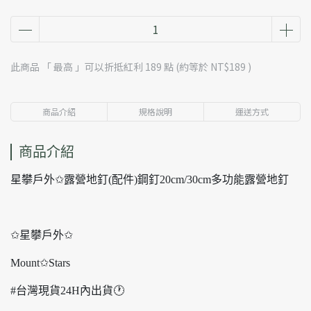
此商品 「 最高 」可以折抵紅利
189
點 (約等於
NT$189
)
商品介紹
規格說明
運送方式
商品介紹
星攀戶外✩露營地釘(配件)鋼釘20cm/30cm多功能露營地釘
✩星攀戶外✩
Mount✩Stars
#台灣現貨24H內出貨🕐