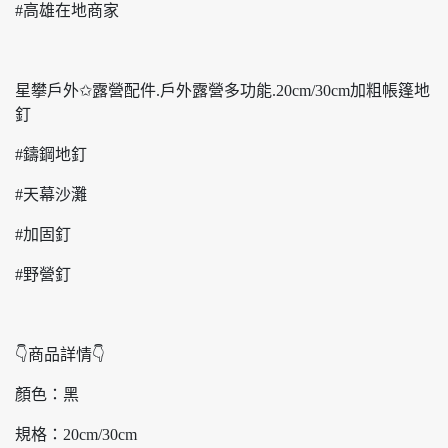
#高雄在地商家
星攀戶外✩露營配件.戶外露營多功能.20cm/30cm加粗帳篷地
釘
#鑄鋼地釘
#天幕沙灘
#加固釘
#野營釘
👇商品詳情👇
顏色：黑
規格：20cm/30cm