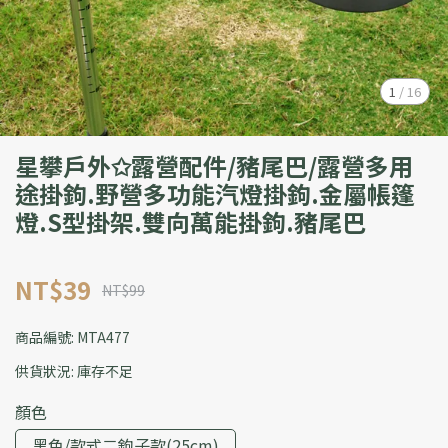
1
/
16
星攀戶外✩露營配件/豬尾巴/露營多用
途掛鉤.野營多功能汽燈掛鉤.金屬帳篷
燈.S型掛架.雙向萬能掛鉤.豬尾巴
NT$39
NT$99
商品編號:
MTA477
供貨狀況:
庫存不足
顏色
黑色/款式二鉤子款(25cm)