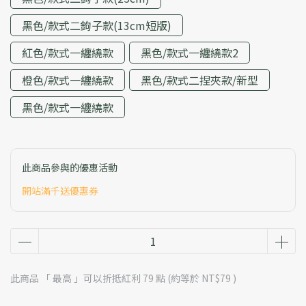
黑色/款式二鉤子款(13cm短版)
紅色/款式一纏繞款
黑色/款式一纏繞款2
橙色/款式一纏繞款
黑色/款式二捏夾款/新型
黑色/款式一纏繞款
此商品參與的優惠活動
開站滿千送優惠券
此商品 「 最高 」可以折抵紅利
79
點 (約等於
NT$79
)