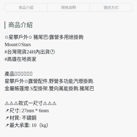
商品介紹
規格說明
運送方式
商品介紹
✩星攀戶外✩ 豬尾巴/露營多用途掛鉤
Mount✩Stars
#台灣現貨24H內出貨🕐
#高雄在地商家
產品👍🏼👍🏼👍🏼
星攀戶外✩露營配件.野營多功能汽燈掛鉤.
金屬帳篷燈.S型掛架.雙向萬能掛鉤.豬尾巴
⚠️⚠️⚠️款式一尺寸⚠️⚠️⚠️
📌尺寸: 27mm * 6mm
📌材質: 不鏽鋼
📌最大承重: 10（kg）