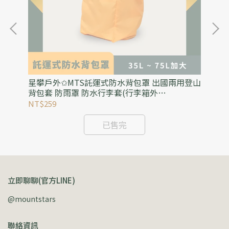
身攜
星攀戶外✩MTS託運式防水背包罩 出國兩用登山
星
小刀
背包套 防雨罩 防水行李套(行李箱外
接受
罩)35L~75L加大防水背包防雨罩
帳
NT$259
NT
已售完
立即聊聊(官方LINE)
@mountstars
聯絡資訊