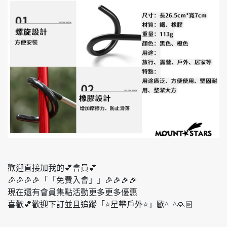
歡迎直接加我的💕會員💕
🎉🎉🎉🎉「「免費入會」」🎉🎉🎉🎉
現在還有會員集點活動更多更多優惠
喜歡💕歡迎下訂並且追蹤「⭐️星攀戶外⭐️」歐^_^🙏🏻