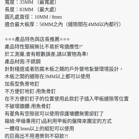
寬度：35MM （最寬處）
長度：83MM （最大處）
圓孔處直徑：10MM / 8mm
適合最大板厚：50MM之內（縫隙間在4MM以內都行）
⭐️⭐️⭐️產品特色與店長推薦⭐️⭐️⭐️
產品特性堅碗無比不易折穹適應性!“
於工測量,會有輕數誤差,請以實物為準!
產品材雨:不銹鋼
針對棧道或者防腐木板之類的戶外營地紮營環境設計，
木板之間的縫隙在3MM以上都可以使用
加長型魚骨地釘
不方便釘地釘-用魚骨釘
在不方便釘釘子的位置使用此款釘子插入甲板縫隙等位置
不破壞牆體-用魚骨釘
有菱角有空隙就可以使用保護墻體無需卻釘了
箱檢:甲級專用打)品利用甲板的盤障來團定的方式
一體母3mm以上的組犯可以使用
的巨兩出不用港樂到不惡飲?!