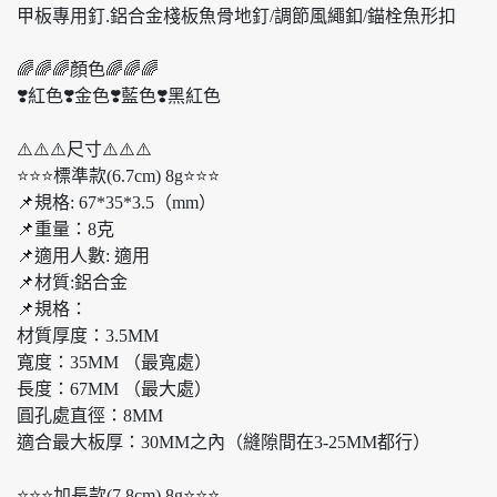
甲板專用釘.鋁合金棧板魚骨地釘/調節風繩釦/錨栓魚形扣
🌈🌈🌈顏色🌈🌈🌈
❣️紅色❣️金色❣️藍色❣️黑紅色
⚠️⚠️⚠️尺寸⚠️⚠️⚠️
⭐️⭐️⭐️標準款(6.7cm) 8g⭐️⭐️⭐️
📌規格: 67*35*3.5（mm）
📌重量：8克
📌適用人數: 適用
📌材質:鋁合金
📌規格：
材質厚度：3.5MM
寬度：35MM （最寬處）
長度：67MM （最大處）
圓孔處直徑：8MM
適合最大板厚：30MM之內（縫隙間在3-25MM都行）
⭐️⭐️⭐️加長款(7.8cm) 8g⭐️⭐️⭐️