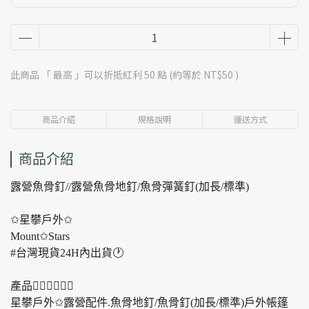
此商品 「 最高 」可以折抵紅利
50
點 (約等於
NT$50
)
商品介紹
規格說明
運送方式
商品介紹
露營魚骨釘//露營魚骨地釘/魚骨彈簧釘(加長/標準)
✩星攀戶外✩
Mount✩Stars
#台灣現貨24H內出貨🕐
產品👍🏼👍🏼👍🏼
星攀戶外✩露營配件.魚骨地釘/魚骨釘(加長/標準)戶外帳篷