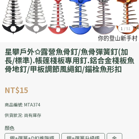
1
/
51
星攀戶外✩露營魚骨釘/魚骨彈簧釘(加
長/標準).帳篷棧板專用釘.鋁合金棧板魚
骨地釘/甲板調節風繩釦/錨栓魚形扣
NT$15
商品編號:
MTA374
供貨狀況:
尚有庫存
顏色
銀+彈簧+D扣進階版
銀+彈簧升級版
金