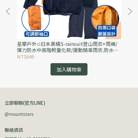
水外
星攀戶外✩日本黑橘S-rainsuit登山雨衣+雨褲/
星
透
彈力防水中高階輕量化款/運動騎車雨衣.防水透
合
氣雨衣(可當風雨衣)
可
NT$649
NT
加入購物車
立即聊聊(官方LINE)
@mountstars
聯絡資訊