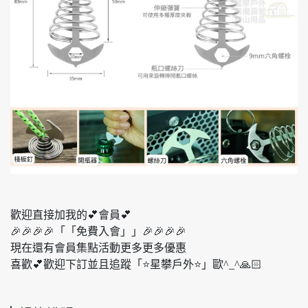
歡迎直接加我的💕會員💕
🎉🎉🎉🎉「「免費入會」」🎉🎉🎉🎉
現在還有會員集點活動更多更多優惠
喜歡💕歡迎下訂並且追蹤「⭐️星攀戶外⭐️」歐^_^🙏🏻