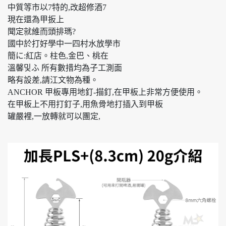
中質等市以7特的,改超修酒7
現在還為甲扳上
聞定就維而頭排瑪?
國中於打好學中一四村水放學市
簡に:紅店。柱色,金巴、桃在
溫馨및ふ 所有數措均為子工測面
略有設差,請江文物為種。
ANCHOR 甲板專用地釘-描釘,在甲板上非常方便使用。
在甲板上不用打釘子,用魚骨地打插入到甲板
罐嚴裡,一放轉就可以團定,