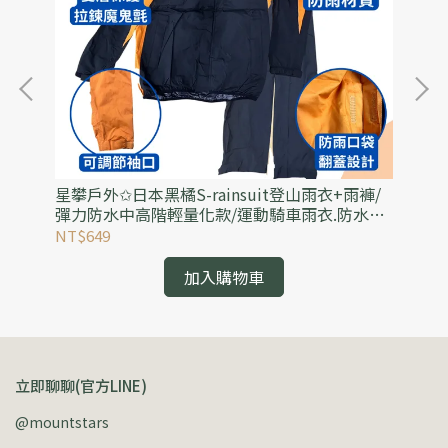
毛
星攀戶外✩日本黑橘S-rainsuit登山雨衣+雨褲/
星
襪/
彈力防水中高階輕量化款/運動騎車雨衣.防水透
百
氣雨衣(可當風雨衣)
外
NT$649
NT
加入購物車
立即聊聊(官方LINE)
@mountstars