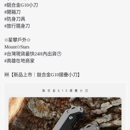
#鋁合金G10小刀
#開箱刀
#防身刀具
#旅行隨身刀
✩星攀戶外✩
Mount✩Stars
#台灣現貨最快24H內出貨🕐
#高雄在地商家
🆕【新品上市｜鈦合金G10摺疊小刀】