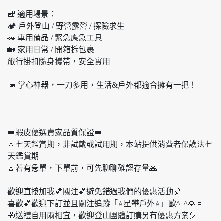
🎒 適用場景：
🏕 戶外登山 / 野營露營 / 探險求生
🚗 車用備品 / 緊急應急工具
🏡 家用日常 / 開箱拆包裹
旅行掛扣隨身攜帶，安全實用
📣 掌心神器，一刀多用，生活&戶外都適合擁有一把！
👑蝦皮優選賣家品質保證👑
🔼七天鑑賞期，非試戴或試用期，本站提供消費者保護法七
天鑑賞期
🔼若有急單，下單前，可先聊聊確認存量🙏🏻
歡迎直接加我💕關注💕避免錯過我們的優惠活動🎈
喜歡💕歡迎下訂並且關注追蹤「⭐️星攀戶外⭐️」歐^_^🙏🏻
🎁送禮自用兩相宜，歡迎登山團體訂購另有優惠方案🎈