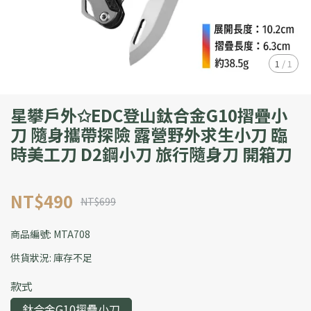
1
/
1
星攀戶外✩EDC登山鈦合金G10摺疊小
刀 隨身攜帶探險 露營野外求生小刀 臨
時美工刀 D2鋼小刀 旅行隨身刀 開箱刀
NT$490
NT$699
商品編號:
MTA708
供貨狀況:
庫存不足
款式
鈦合金G10摺疊小刀