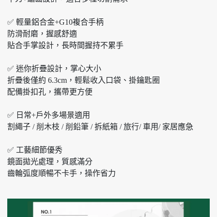
✅ 輕量鋁合金+G10複合手柄
防滑耐磨，握感舒適
貼合手掌設計，長時間握持不累手
✅ 迷你折疊設計，掌心大小
折疊後僅約 6.3cm，輕鬆收入口袋、掛鑰匙圈
配備掛扣孔，攜帶更方便
✅ 日常+戶外多場景適用
割繩子 / 削木枝 / 削鉛筆 / 拆紙箱 / 旅行/ 車用/ 家居應急
✅ 工藝細節優秀
鏡面拋光處理，質感滿分
齒輪弧度順暢不卡手，操作省力