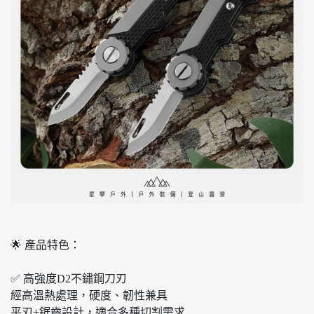
🌟 產品特色：
✅ 高強度D2不鏽鋼刀刃
經高溫熱處理，硬度、韌性兼具
平刃+鋸齒設計，適合多種切割需求