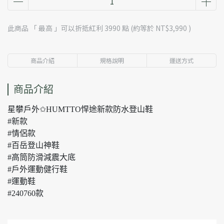
此商品 「 最高 」可以折抵紅利
3990
點 (約等於
NT$3,990
)
商品介紹
規格說明
運送方式
商品介紹
星攀戶外✩HUMTTO悍途新款防水登山鞋
#新款
#情侶款
#百岳登山神鞋
#高筒防滑減震大底
#戶外運動健行鞋
#運動鞋
#240760款