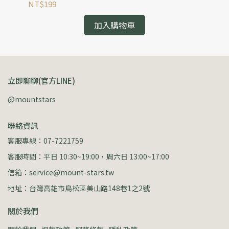
安全摺疊錘+可破窗逃生錘
營
NT$199
NT
加入購物車
立即聊聊(官方LINE)
@mountstars
聯絡資訊
客服專線：07-7221759
客服時間：平日 10:30~19:00，周六日 13:00~17:00
信箱：service@mount-stars.tw
地址：台灣高雄市鳥松區美山路148巷1之2號
關於我們