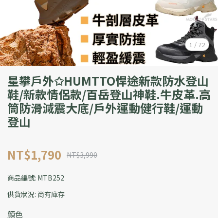
1
/
72
星攀戶外✩HUMTTO悍途新款防水登山
鞋/新款情侶款/百岳登山神鞋.牛皮革.高
筒防滑減震大底/戶外運動健行鞋/運動
登山
NT$1,790
NT$3,990
商品編號:
MTB252
供貨狀況:
尚有庫存
顏色