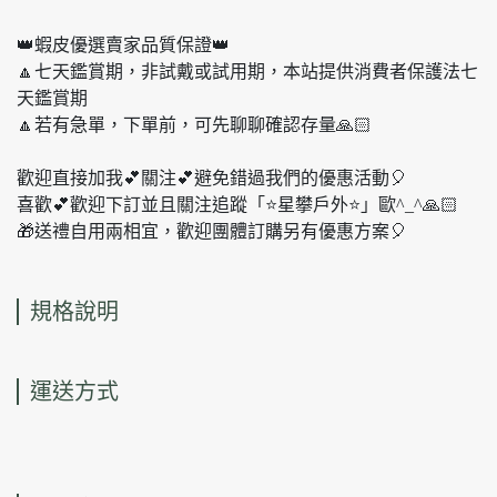
👑蝦皮優選賣家品質保證👑
🔼七天鑑賞期，非試戴或試用期，本站提供消費者保護法七
天鑑賞期
🔼若有急單，下單前，可先聊聊確認存量🙏🏻
歡迎直接加我💕關注💕避免錯過我們的優惠活動🎈
喜歡💕歡迎下訂並且關注追蹤「⭐️星攀戶外⭐️」歐^_^🙏🏻
🎁送禮自用兩相宜，歡迎團體訂購另有優惠方案🎈
規格說明
運送方式