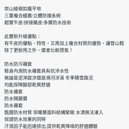
崇山峻嶺如履平地
三重複合緩震/立體防撞系統
韌實牛皮/拼接豬皮/多層防水技術
此雙新升級優點：
有牛皮的優點、特性，又再加上複合材質的優勢，讓登山鞋
除了更耐用之外，還會比較透氣！
防水防污襪套
鞋身內測防水襪套具有抗滲水性
無論是泥濘跋涉還是溯河涉溪 冬季積雪路況
均能保障腳部乾爽舒適
防水襪套
防水隔膜層
防水襪套
甄選防水材質 保暖層面料結構緊緻 水漬無法灌入
保證防水效果的同時
汗濕因子能迅速排出,提供乾爽降噪的舒適體驗