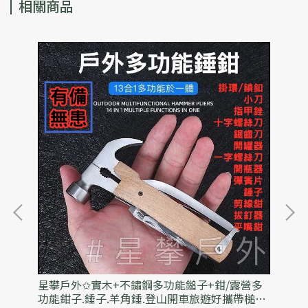
相關商品
吸管
星攀戶外✩實木+不鏽鋼多功能鎚子+鉗/露營多
星
直飲
功能鉗子.錘子.羊角錘.登山開車旅遊好攜帶槌子/
量級