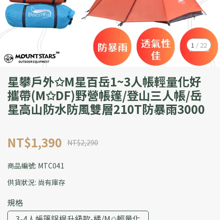
1
/
22
星攀戶外✩M星百岳1~3人帳輕量化好
攜帶(M✩DF)野營帳篷/登山三人帳/岳
星高山防水防風雙層210T防暴雨3000
NT$1,390
NT$2,290
商品編號:
MTC041
供貨狀況:
尚有庫存
規格
3-4人帳篷鋁桿升級款-橘/M✩輕量化