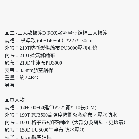
🔺二~三人款帳篷D-FOX款輕量化鋁桿三人帳篷
規格： 標準款 (60+140+60）*225*130cm
外帳：210T防撕裂絛綸布 PU3000壓膠貼條
內帳：210T透氣滌綸布
底布：210D牛津布PU3000
支架：8.5mm航空鋁桿
重量：約2.4KG
另有
🔺單人款
規格：(60+100+60延伸)*225寬*110長(CM)
外帳：190T PU3500高強度防撕裂滌淪布，壓膠防水
內帳：190T 格子布+加密網紗（大部分為網紗，更透氣）
底帳：150D PU5000牛津布,防水壓膠
桿子：0.8cm航空鋁桿