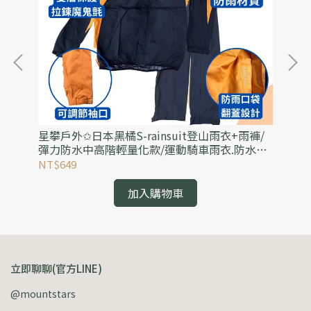
s防
星攀戶外✩日本黑橘S-rainsuit登山雨衣+雨褲/
星
褲
彈力防水中高階輕量化款/運動騎車雨衣.防水透
水
氣雨衣(可當風雨衣)
水
NT$649
NT
加入購物車
立即聊聊(官方LINE)
@mountstars