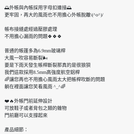
🌅外帳與內帳採用字母扣連接🌅
更牢固，再大的風雨也不用擔心外帳脫離\(^o^)/
帳布接縫處經過壓膠處理
不用擔心漏雨的問題🍀🍀🍀
普通的帳篷多為6.9mm玻璃桿
大風一吹容易斷裂🌬
要是下雨天發生帳桿斷裂那真的是很狼狽
我們這款採用8.5mm高強度航空鋁桿
🌈讓您再也不用擔心風雨太大把帳桿吹斷的問題
躺在裡面讓您笑看風雨 ^_^🌈
❤️🔥外帳門前延伸設計
可放鞋子或者背包之類的雜物
門前廳可以支撐起來
產品細節：