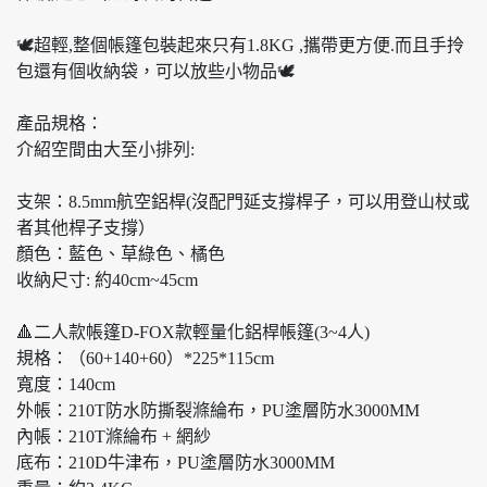
🕊超輕,整個帳篷包裝起來只有1.8KG ,攜帶更方便.而且手拎
包還有個收納袋，可以放些小物品🕊
產品規格：
介紹空間由大至小排列:
支架：8.5mm航空鋁桿(沒配門延支撐桿子，可以用登山杖或
者其他桿子支撐）
顏色：藍色、草綠色、橘色
收納尺寸: 約40cm~45cm
🔺二人款帳篷D-FOX款輕量化鋁桿帳篷(3~4人)
規格：（60+140+60）*225*115cm
寬度：140cm
外帳：210T防水防撕裂滌綸布，PU塗層防水3000MM
內帳：210T滌綸布 + 網紗
底布：210D牛津布，PU塗層防水3000MM