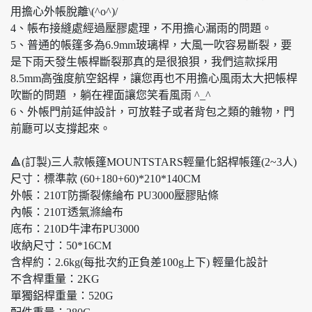
用擔心外帳脫離\(^o^)/
4、帳布接縫處經過壓膠處理，不用擔心漏雨的問題。
5、普通的帳篷多為6.9mm玻璃桿，大風一吹容易斷裂，要
是下雨天發生帳桿斷裂那真的是很狼狽，我們這款採用
8.5mm高強度航空鋁桿，讓您再也不用擔心風雨太大把帳桿
吹斷的問題 ，躺在裡面讓您笑看風雨 ^_^
6、外帳門前延伸設計，可放鞋子或者背包之類的雜物，門
前廳可以支撐起來。
🔺(訂製)三人款帳篷MOUNTSTARS輕量化鋁桿帳篷(2~3人)
尺寸：標準款 (60+180+60)*210*140CM
外帳：210T防撕裂絛綸布 PU3000壓膠貼條
內帳：210T透氣滌綸布
底布：210D牛津布PU3000
收納尺寸：50*16CM
含桿約：2.6kg(每批次約正負差100g上下) 輕量化設計
不含桿重量：2KG
單獨鋁桿重量：520G