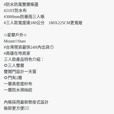
#防水防風雙層帳篷
#210T防水布
#3000mm防暴雨三人帳
#三人款寬度達180公分 180X225CM更寬敞
✩星攀戶外✩
Mount✩Stars
#台灣現貨最快24H內出貨🕐
#高雄在地商家
三人款產品特色介紹：
🌻三人雙層
雙開門設計一天窗
🌻門有2層
一層高密度紗布
一層防水滌絲紡
內帳採用最新懸掛式設計
裝卸更方便👌🏻