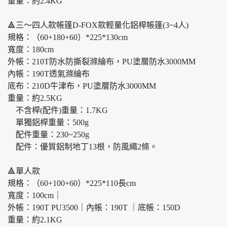
重量：約2.4KG
🔺三～四人款帳篷D-FOX款輕量化鋁桿帳篷(3~4人)
規格：（60+180+60）*225*130cm
寬度：180cm
外帳：210T防水防撕裂滌綸布，PU塗層防水3000MM
內帳：190T透氣滌綸布
底布：210D牛津布，PU塗層防水3000MM
重量：約2.5KG
不含桿(配件)重量：1.7KG
單獨鋁桿重量：500g
配件重量：230~250g
配件：優質鋁制地丁13根，防風繩2條。
🔺單人款
規格：（60+100+60）*225*110長cm
寬度：100cm｜
外帳：190T PU3500｜內帳：190T ｜底帳：150D
重量：約2.1KG