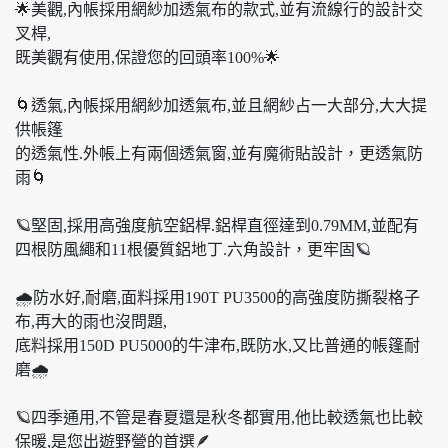
🌟美觀,內帳採用網紗加透氣布的款式,並有流線行的設計交
叉桿,
既美觀有使用,保證您的回頭率100%🌟
🌀透氣,內帳採用網紗加透氣布,並且網紗占一大部分,大大提
供帳篷
的透氣性.外帳上有兩個透氣窗,並有魔術貼設計，更透氣防
雨🌀
🪐堅固,採用高強度航空鋁桿.鋁桿直徑達到0.79MM,並配有
四根防風繩和11根優質鋁地丁.六角設計，更牢固🪐
🌧防水好,耐磨,面料採用190T PU3500的高強度防撕裂格子
布,再大的雨也沒問題,
底料採用150D PU5000的牛津布,既防水,又比普通的帳篷耐
磨🌧
🪐四季通用,不管是春夏還是秋冬都實用,他比較透氣也比較
保暖,是您出遊野營的首選🪶