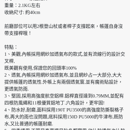
重量：2.1KG左右
收納尺寸: 約40cm
前廳部位可以用2根登山杖或者桿子支撐起來，帳篷自身沒
帶支撐桿哦！
特點：
1、美觀,內帳採用網紗加透氣布的款式,並有流線行的設計交
叉桿,
既美觀有使用,保證您的回頭率100%
2、透氣,內帳採用網紗加透氣布,並且網紗占一大部分,大大
提供帳篷的透氣性.外帳上有兩個透氣窗,並有魔術貼設計，
更透氣防雨.
3、堅固,採用高強度航空鋁桿.鋁桿直徑達到0.79MM,並配有
四根防風繩和11根優質鋁地丁.六角設計，更牢固!
4、防水好,耐磨,面料採用190T PU3500的高強度防撕裂格子
布,再大的雨也沒問題,底料採用150D PU5000的牛津布,既防
水,又比普通的帳篷耐磨.