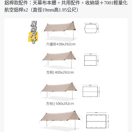
鋁桿款配件：天幕布本體 + 共用配件 + 收納袋＋7001輕量化
航空鋁桿x2（直徑19mm高1.95公尺）