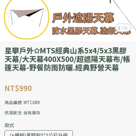
1
/
51
星攀戶外✩MTS經典山系5x4/5x3黑膠
天幕/大天幕400X500/超遮陽天幕布/帳
篷天幕-野餐防雨防曬.經典野營天幕
NT$990
商品編號:
MTC089
供貨狀況:
尚有庫存
款式
(+鐵桿)黑膠款5*3公尺升級