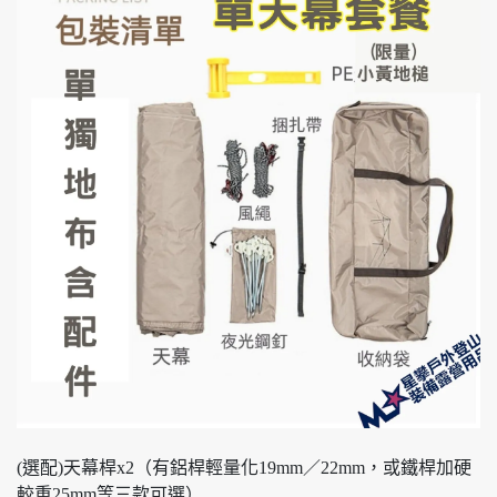
(選配)天幕桿x2（有鋁桿輕量化19mm／22mm，或鐵桿加硬
較重25mm等三款可選）