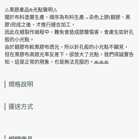
⚠️黑膠產品&光點聲明⚠️
關於布料塗層生產，順序為布料生產→染色上膠(銀膠、黑
膠)完成之後，才進行縫合加工，
因此在縫製作過程中，難免會造成膠層傷害，會產生如針孔
般的小光點。
由於銀膠布較黑膠布透光，所以針孔般的小光點不顯見，
但在黑膠布高遮光率反差下，卻放大了光點，我們得誠實告
知，這是正常的現象，也是無法克服的。🙏🙏🙏
規格說明
運送方式
相關商品