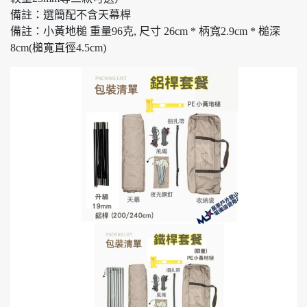
備註：選簡配不含天幕桿
備註：小黃地槌 重量96克, 尺寸 26cm * 柄寬2.9cm * 槌深
8cm(槌寬直徑4.5cm)