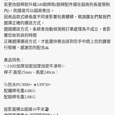
若更改鋁桿款升級240鋁桿款(鋁桿配件還在超商的長度限制
內)，則還是可以超商寄出。
因商品款式總長度不同會影響包裹體積，敬請露友們幫我們
選擇正確的運送方式，
選錯運送方式，系統會自動偵測將訂單處理為不成立，會影
響您收到貨的時間
正確選擇運送方式，才能盡快寄出送到您手中趕上您的露營
行程喔，感謝您的配合🙏
產品特色：
✨210D加厚加密加厚加密牛津布✨
桿子:直徑25mm、高度240cm：
💦防水PU3000+ ☀️UPF50+
配鐵桿毛重4.8KG
配鋁桿毛重2.8KG
投影面積⛱超過10平米🏖