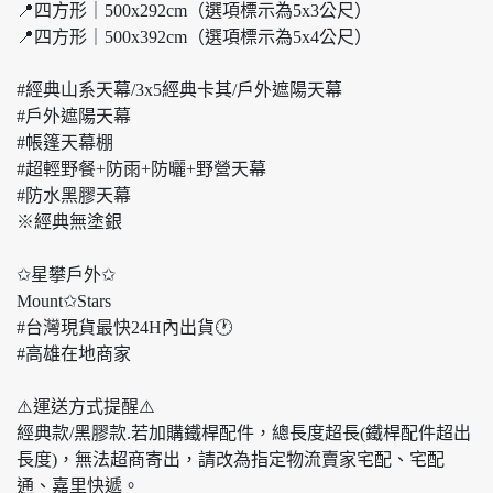
📍四方形｜500x292cm（選項標示為5x3公尺）
📍四方形｜500x392cm（選項標示為5x4公尺）
#經典山系天幕/3x5經典卡其/戶外遮陽天幕
#戶外遮陽天幕
#帳篷天幕棚
#超輕野餐+防雨+防曬+野營天幕
#防水黑膠天幕
※經典無塗銀
✩星攀戶外✩
Mount✩Stars
#台灣現貨最快24H內出貨🕐
#高雄在地商家
⚠️運送方式提醒⚠️
經典款/黑膠款.若加購鐵桿配件，總長度超長(鐵桿配件超出
長度)，無法超商寄出，請改為指定物流賣家宅配、宅配
通、嘉里快遞。