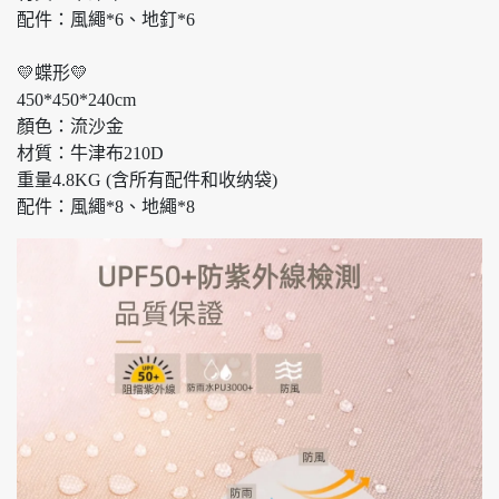
配件：風繩*6、地釘*6
💛蝶形💛
450*450*240cm
顏色：流沙金
材質：牛津布210D
重量4.8KG (含所有配件和收纳袋)
配件：風繩*8、地繩*8