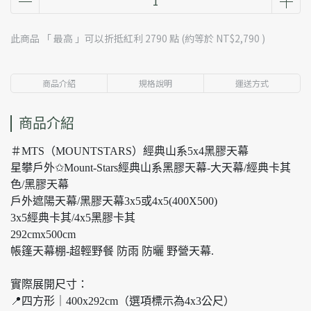
此商品 「 最高 」可以折抵紅利
2790
點 (約等於
NT$2,790
)
商品介紹
規格說明
運送方式
商品介紹
＃MTS（MOUNTSTARS）經典山系5x4黑膠天幕
星攀戶外✩Mount-Stars經典山系黑膠天幕-大天幕/經典卡其
色/黑膠天幕
戶外遮陽天幕/黑膠天幕3x5或4x5(400X500)
3x5經典卡其/4x5黑膠卡其
292cmx500cm
帳篷天幕棚-超輕野餐 防雨 防曬 野營天幕.
實際展開尺寸：
📍四方形｜400x292cm（選項標示為4x3公尺）