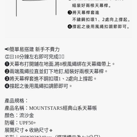
📢簡單易搭建 新手不費力
👏🏻10分鐘左右即可完成👌🏻
❶天幕布打開鋪在地面,將8根風繩綁在天幕織帶上。
❷兩端風繩拉直並釘下地釘,組裝好兩根天幕桿。
❸將天幕桿套進不鋼扣環1、2處向上撐起。
❹撐起之後用風繩扣調節即可。
產品規格：
產品名稱：MOUNTSTARS經典山系天幕帳
顏色：流沙金
防曬：UPF50+
展開尺寸🔹收納尺寸🔹