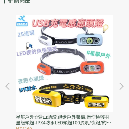
野餐
星攀戶外✩登山頭燈 跑步戶外裝備.迷你極輕羽
星
手
量級頭燈-IPX4防水LED頭燈100流明/夜跑/釣魚/
合
營地工作帽燈
可
NT$169
NT