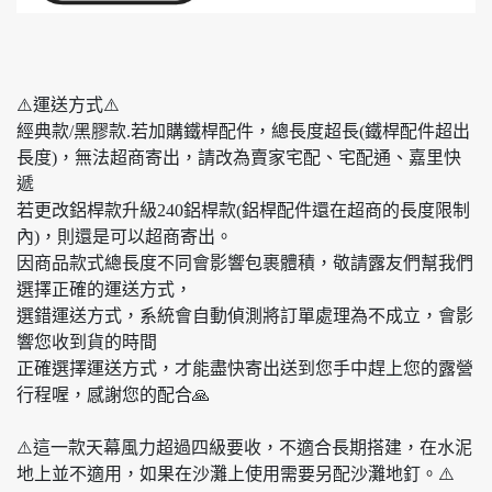
⚠️運送方式⚠️
經典款/黑膠款.若加購鐵桿配件，總長度超長(鐵桿配件超出
長度)，無法超商寄出，請改為賣家宅配、宅配通、嘉里快
遞
若更改鋁桿款升級240鋁桿款(鋁桿配件還在超商的長度限制
內)，則還是可以超商寄出。
因商品款式總長度不同會影響包裹體積，敬請露友們幫我們
選擇正確的運送方式，
選錯運送方式，系統會自動偵測將訂單處理為不成立，會影
響您收到貨的時間
正確選擇運送方式，才能盡快寄出送到您手中趕上您的露營
行程喔，感謝您的配合🙏
⚠️這一款天幕風力超過四級要收，不適合長期搭建，在水泥
地上並不適用，如果在沙灘上使用需要另配沙灘地釘。⚠️