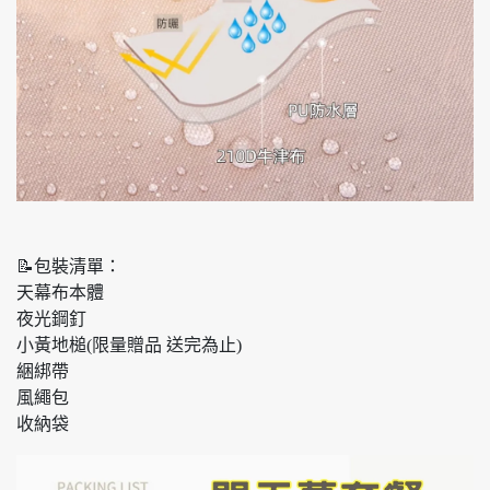
📝包裝清單：
天幕布本體
夜光鋼釘
小黃地槌(限量贈品 送完為止)
綑綁帶
風繩包
收納袋