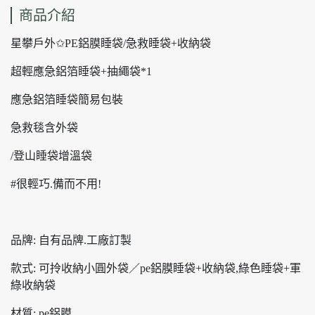
商品介紹
星攀戶外✩PE鋁膜睡袋/急救睡袋+收納袋
超輕應急鋁箔睡袋+抽繩袋*1
應急鋁箔睡袋簡易包裝
急救毯含外袋
/登山睡袋增溫袋
#很輕巧.備而不用!
品牌: 自有品牌.工廠訂製
款式: 可拎收納小圓外袋／pe鋁膜睡袋+收納袋,綠色睡袋+軍
綠收納袋
材質: pe鋁膜