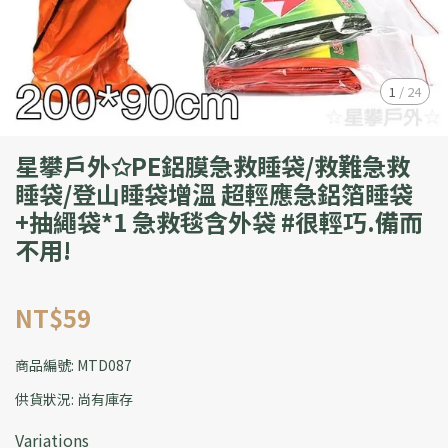
1
/
24
星攀戶外✩PE鋁膜急救睡袋/救難急救
睡袋/登山睡袋增溫 超輕應急鋁箔睡袋
+抽繩袋*1 急救毯含外袋 #很輕巧.備而
不用!
NT$59
商品編號:
MTD087
供貨狀況:
尚有庫存
Variations