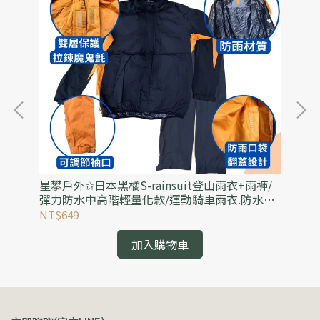
軍版
星攀戶外✩日本黑橘S-rainsuit登山雨衣+雨褲/
星
 野
彈力防水中高階輕量化款/運動騎車雨衣.防水透
水
氣雨衣(可當風雨衣)
水
NT$649
NT
加入購物車