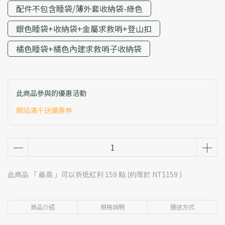
配件不包含睡袋/薄外套收納袋-綠色
銀色睡袋+收納袋+金屬求救哨+登山扣
橘色睡袋+橘色內建求救哨子收納袋
此商品參與的優惠活動
開站滿千送優惠券
此商品 「 最高 」可以折抵紅利
159
點 (約等於
NT$159
)
商品介紹
規格說明
運送方式