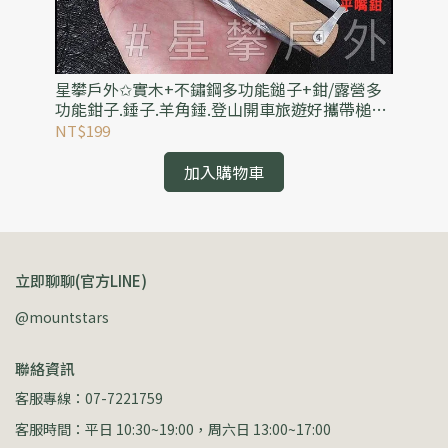
(可
星攀戶外✩實木+不鏽鋼多功能鎚子+鉗/露營多
星
3人
功能鉗子.錘子.羊角錘.登山開車旅遊好攜帶槌子/
背
安全摺疊錘+可破窗逃生錘
罩
NT$199
NT
加入購物車
立即聊聊(官方LINE)
@mountstars
聯絡資訊
客服專線：07-7221759
客服時間：平日 10:30~19:00，周六日 13:00~17:00