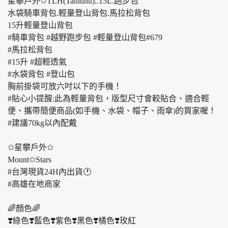
星攀戶外✩TLH(Tanluhu)..15L.跑步包
水袋騎車背包.輕量登山背包.馬拉松背包
15升輕量登山背包
#騎車背包 #越野跑步包 #輕量登山背包#679
#馬拉松背包
#15升 #超輕透氣
#水袋背包 #登山包
胸前掛袋可放六吋以下的手機！
#貼心小提醒:此為輕量背包，版型尺寸會較貼合、適合輕
便、攜帶簡便商品(如手機、水袋、帽子、雨傘)的買家喔！
#建議70kg以內配戴
✩星攀戶外✩
Mount✩Stars
#台灣現貨24H內出貨🕐
#高雄在地商家
🌈顏色🌈
❣️綠色❣️藍色❣️紫色❣️黑色❣️橘色❣️玫紅