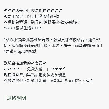
💕💕💕店長小叮嚀功能性💕💕💕💕
🔥適用場景：跑步運動,騎行運動
🔥運動包種類：騎行包.越野馬拉松水袋揹包
～⭐️⭐️⭐️繽湖生活⭐️⭐️⭐️～
#貼心小提醒:此為輕量背包，版型尺寸會較貼合、適合輕
便、攜帶簡便商品(如手機、水袋、帽子、雨傘)的買家喔！
#建議70kg以內配戴
歡迎直接加我的💕會員💕
🎉🎉🎉🎉「「免費入會」」🎉🎉🎉🎉
現在還有會員集點活動更多更多優惠
喜歡💕歡迎下訂並且追蹤「⭐️星攀戶外⭐️」歐^_^🙏🏻
規格說明