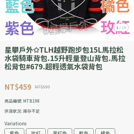
1
/
16
星攀戶外✩TLH越野跑步包15L馬拉松
水袋騎車背包.15升輕量登山背包.馬拉
松背包#679.超輕透氣水袋背包
NT$459
NT$599
商品編號:
MTB198
供貨狀況:
庫存不足
Variations
紫色
玫紅
黑紅色
藍色
橘色