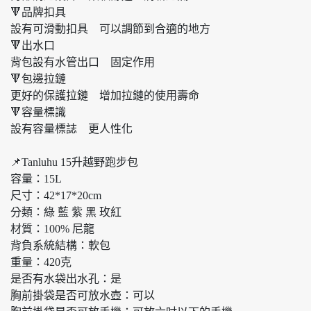
🔻品牌扣具
設有可滑動扣具 可以調節到合適的地方
🔻出水口
背包設有水管出口 固定作用
🔻包邊拉鏈
更好的保護拉鏈 增加拉鏈的使用壽命
🔻容量標識
設有容量標誌 更人性化
📌Tanluhu 15升越野跑步包
容量：15L
尺寸：42*17*20cm
分類：綠 藍 紫 黑 玫紅
材質：100% 尼龍
背負系統結構：軟包
重量：420克
是否有水袋出水孔：是
胸前掛袋是否可放水壺：可以