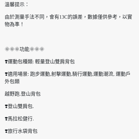
溫馨提示：
由於測量手法不同，會有13C的誤差，數據僅供參考，以實
物為準！
🌞🌞🌞功能🌞🌞🌞
❣️運動包種類: 輕量登山雙肩背包
❣️適用場景: 跑步運動,射擊運動,騎行運動,運動潮流, 運動戶
外包類
越野跑.登山背包
❣️登山雙肩包.
❣️馬拉松健行.
❣️旅行水袋背包