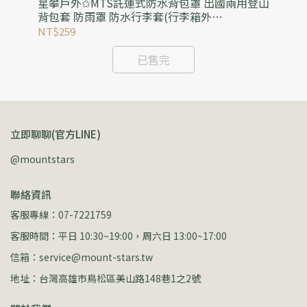
(可
星攀戶外✩MTS託運式防水背包罩 出國兩用登山
星
3人
背包套 防雨罩 防水行李套(行李箱外
水
罩)35L~75L加大防水背包防雨罩
水
NT$259
NT
已售完
立即聊聊(官方LINE)
@mountstars
聯絡資訊
客服專線：07-7221759
客服時間：平日 10:30~19:00，周六日 13:00~17:00
信箱：service@mount-stars.tw
地址：台灣高雄市鳥松區美山路148巷1之2號