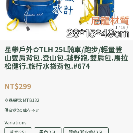
1
/
16
星攀戶外✩TLH 25L騎車/跑步/輕量登
山雙肩背包.登山包.越野跑.雙肩包.馬拉
松健行.旅行水袋背包.#674
NT$299
商品編號:
MTB132
供貨狀況:
庫存不足
Variations
紫色25L
黑色25L
翠綠(湖水綠)25L