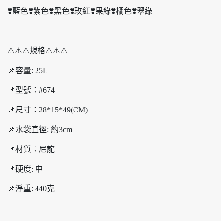
❣️藍色❣️紫色❣️黑色❣️玫紅❣️果綠❣️橘色❣️翠綠
⚠️⚠️⚠️規格⚠️⚠️⚠️
📌容量: 25L
📌型號：#674
📌尺寸：28*15*49(CM)
📌水袋直徑: 約3cm
📌材質：尼龍
📌硬度: 中
📌淨重: 440克