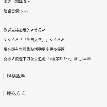
水袋可加購喔〜
建議售價: $529
歡迎直接加我的💕會員💕
🎉🎉🎉🎉「「免費入會」」🎉🎉🎉🎉
現在還有會員集點活動更多更多優惠
喜歡💕歡迎下訂並且追蹤「⭐️星攀戶外⭐️」歐^_^🙏🏻
規格說明
運送方式