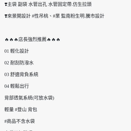
❣️主袋 副袋 水管出孔 水管固定帶.仿生拉頭
❣️來景開設計 #性吊桃、#業 監南粉生明.騰市設計
🔥🔥🔥店長強烈推薦🔥🔥🔥
01 輕化設計
02 耐刮防潑水
03 舒適背負系統
04 輕鬆出行
背部透氣系統(可放水袋)
輕量 #登山 背包
#商品不含水袋