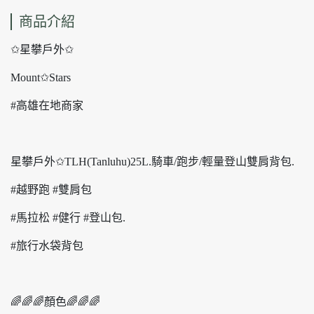
商品介紹
✩星攀戶外✩
Mount✩Stars
#高雄在地商家
星攀戶外✩TLH(Tanluhu)25L.騎車/跑步/輕量登山雙肩背包.
#越野跑 #雙肩包
#馬拉松 #健行 #登山包.
#旅行水袋背包
🌈🌈🌈顏色🌈🌈🌈