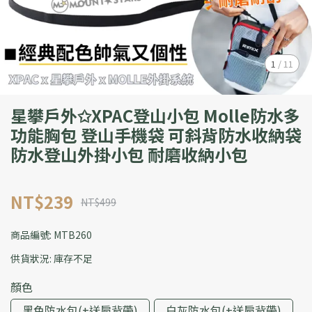
1
/
11
星攀戶外✩XPAC登山小包 Molle防水多
功能胸包 登山手機袋 可斜背防水收納袋
防水登山外掛小包 耐磨收納小包
NT$239
NT$499
商品編號:
MTB260
供貨狀況:
庫存不足
顏色
黑色防水包(+送肩背帶)
白灰防水包(+送肩背帶)