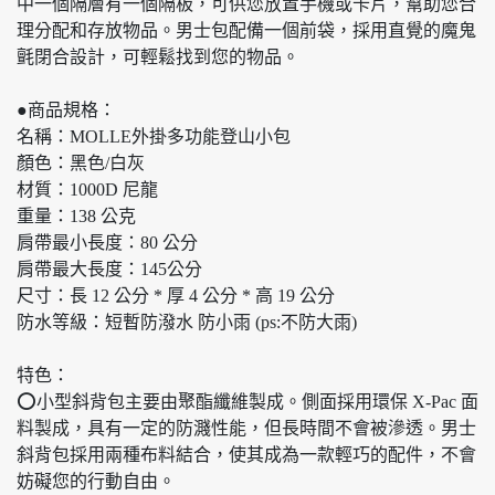
中一個隔層有一個隔板，可供您放置手機或卡片，幫助您合
理分配和存放物品。男士包配備一個前袋，採用直覺的魔鬼
氈閉合設計，可輕鬆找到您的物品。
●商品規格：
名稱：MOLLE外掛多功能登山小包
顏色：黑色/白灰
材質：1000D 尼龍
重量：138 公克
肩帶最小長度：80 公分
肩帶最大長度：145公分
尺寸：長 12 公分 * 厚 4 公分 * 高 19 公分
防水等級：短暫防潑水 防小雨 (ps:不防大雨)
特色：
⭕小型斜背包主要由聚酯纖維製成。側面採用環保 X-Pac 面
料製成，具有一定的防濺性能，但長時間不會被滲透。男士
斜背包採用兩種布料結合，使其成為一款輕巧的配件，不會
妨礙您的行動自由。