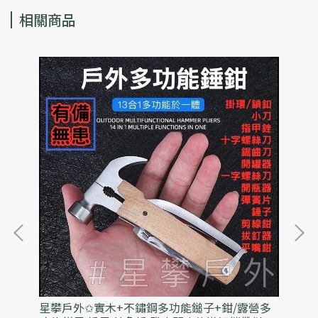
相關商品
野餐
星攀戶外✩實木+不鏽鋼多功能鎚子+鉗/露營多
星