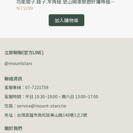
手
功能鉗子.錘子.羊角錘.登山開車旅遊好攜帶槌子/
量級
安全摺疊錘+可破窗逃生錘
營
NT$199
NT
加入購物車
立即聊聊(官方LINE)
@mountstars
聯絡資訊
客服專線：07-7221759
客服時間：平日 10:30~19:00，周六日 13:00~17:00
信箱：service@mount-stars.tw
地址：台灣高雄市鳥松區美山路148巷1之2號
關於我們