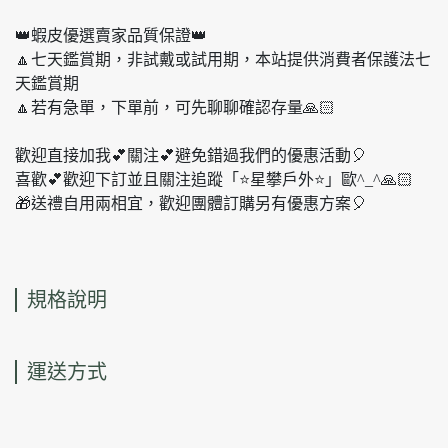
👑蝦皮優選賣家品質保證👑
🔼七天鑑賞期，非試戴或試用期，本站提供消費者保護法七
天鑑賞期
🔼若有急單，下單前，可先聊聊確認存量🙏🏻
歡迎直接加我💕關注💕避免錯過我們的優惠活動🎈
喜歡💕歡迎下訂並且關注追蹤「⭐️星攀戶外⭐️」歐^_^🙏🏻
🎁送禮自用兩相宜，歡迎團體訂購另有優惠方案🎈
規格說明
運送方式