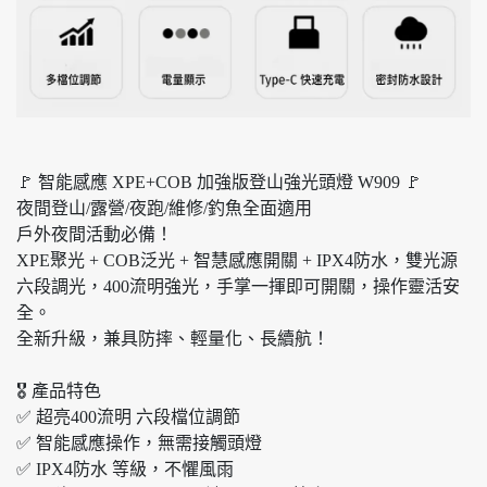
🚩 智能感應 XPE+COB 加強版登山強光頭燈 W909 🚩
夜間登山/露營/夜跑/維修/釣魚全面適用
戶外夜間活動必備！
XPE聚光 + COB泛光 + 智慧感應開關 + IPX4防水，雙光源
六段調光，400流明強光，手掌一揮即可開關，操作靈活安
全。
全新升級，兼具防摔、輕量化、長續航！
🎖 產品特色
✅ 超亮400流明 六段檔位調節
✅ 智能感應操作，無需接觸頭燈
✅ IPX4防水 等級，不懼風雨