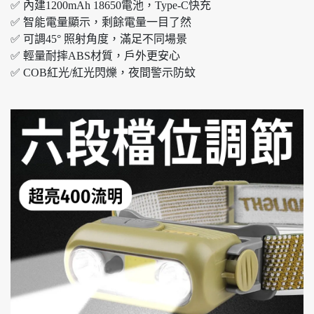
✅ 內建1200mAh 18650電池，Type-C快充
✅ 智能電量顯示，剩餘電量一目了然
✅ 可調45° 照射角度，滿足不同場景
✅ 輕量耐摔ABS材質，戶外更安心
✅ COB紅光/紅光閃爍，夜間警示防蚊