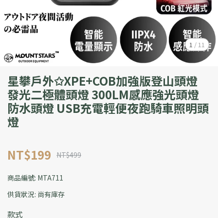
1
/
11
星攀戶外✩XPE+COB加強版登山頭燈
發光二極體頭燈 300LM感應強光頭燈
防水頭燈 USB充電輕便夜跑騎車照明頭
燈
NT$199
NT$499
商品編號:
MTA711
供貨狀況:
尚有庫存
款式