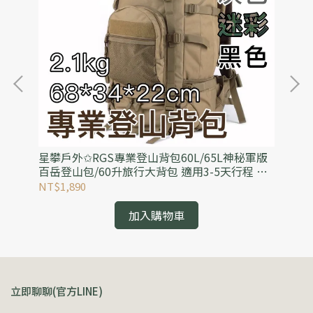
野餐
星攀戶外✩RGS專業登山背包60L/65L神秘軍版
星
手
百岳登山包/60升旅行大背包 適用3-5天行程 野
營
外探險內建防雨罩
能
NT$1,890
NT
加入購物車
立即聊聊(官方LINE)