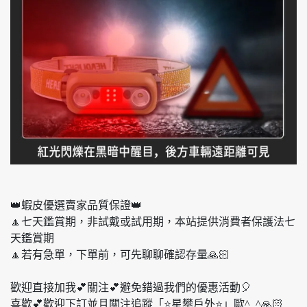
👑蝦皮優選賣家品質保證👑
🔼七天鑑賞期，非試戴或試用期，本站提供消費者保護法七
天鑑賞期
🔼若有急單，下單前，可先聊聊確認存量🙏🏻
歡迎直接加我💕關注💕避免錯過我們的優惠活動🎈
喜歡💕歡迎下訂並且關注追蹤「⭐️星攀戶外⭐️」歐^_^🙏🏻