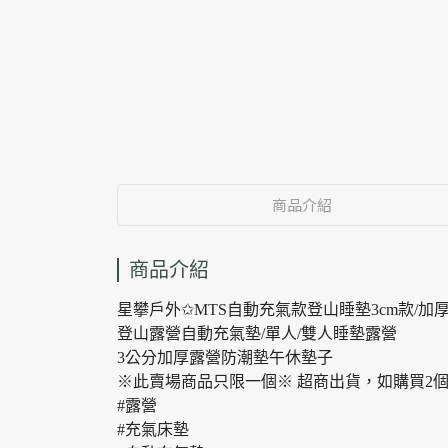
商品介紹
商品介紹
星攀戶外✩MTS自動充氣款登山睡墊3cm款/加
登山露營自動充氣墊/單人/雙人睡墊露營
3公分加厚露營防潮墊午休墊子
※此賣場商品只限一個※ 超商出貨，如購買2
#露營
#充氣床墊