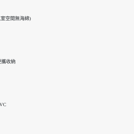
氣室空間無海綿)
便攜收納
VC