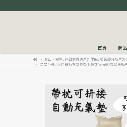
首頁
商品
登山、露營
,
運動健身與戶外休閒
,
睡袋寢具及戶外
星攀戶外✩MTS自動充氣款登山睡墊3cm款/露營自動