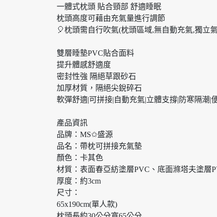
一體式枕頭 貼合頸部 舒適睡眠
枕頭高度可藉由充氣量進行調節
🎈枕頭需自行吹氣(枕頭區域,無自動充氣,獨立
雙層睡墊PVC貼合面料
提升體感舒適度
密封性強 隔絕草跟砂石
加厚材質，隔絕尖銳碎石
軟彈舒適|可拼接|自動充氣|立體支撐|防寒隔潮|
產品資訊
品牌：MS✩盛源
品名：帶枕可拼接充氣墊
顏色：卡其色
材質：表面春亞紡塗層PVC、底面滌塔夫塗層P
厚度：約3cm
尺寸：
65x190cm(單人款)
枕頭長約30公分寬65公分