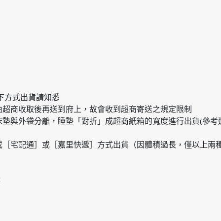
下方式出貨請知悉
由超商收取後再送到府上，故會收到超商寄送之規定限制
床墊與外袋分離，睡墊「對折」成超商紙箱的寬度進行出貨(參考
或［宅配通］或［嘉里快遞］方式出貨（因體積過長，僅以上兩種
撐