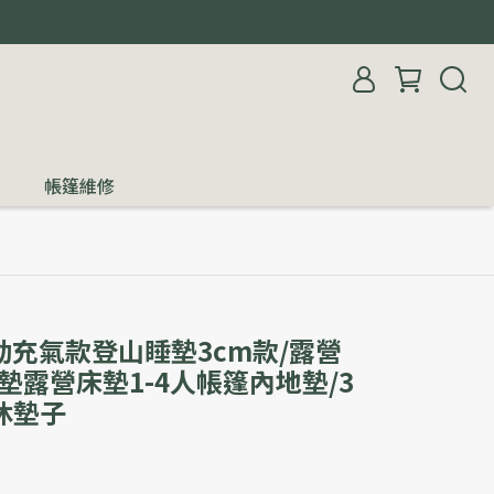
帳篷維修
動充氣款登山睡墊3cm款/露營
墊露營床墊1-4人帳篷內地墊/3
休墊子