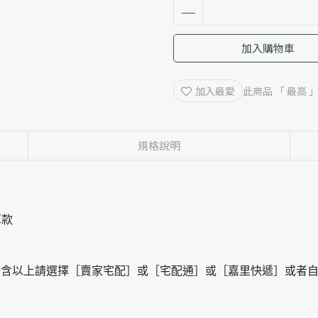
加入購物車
加入最愛
此商品 「 最高
規格說明
厚款
個含以上請選擇［賣家宅配］或［宅配通］或［嘉里快遞］或者