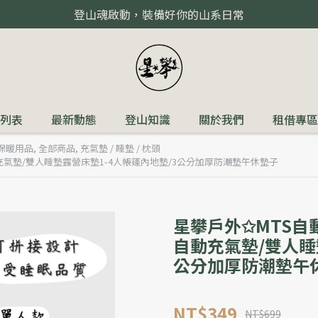
登山魂啟動，裝備好你的山系日常
列表
最新動態
登山知識
關於我們
租借專區
保暖用品
,
全部商品
,
充氣墊 / 睡墊 / 枕頭
充氣墊/雙人睡墊露營床墊1-4人帳篷內地墊/3公分加厚防潮墊午休墊子
星攀戶外✩MTS自
自動充氣墊/雙人睡
公分加厚防潮墊午
NT$349
NT$699