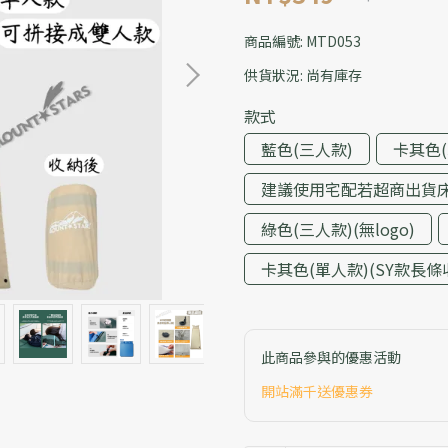
商品編號:
MTD053
供貨狀況:
尚有庫存
款式
藍色(三人款)
卡其色(
建議使用宅配若超商出貨
綠色(三人款)(無logo)
卡其色(單人款)(SY款長條
此商品參與的優惠活動
開站滿千送優惠券