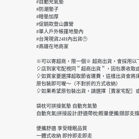
#自動充氣墊
#防潮墊子
#睡墊加厚
#促銷款登山露營
#單人戶外帳篷地墊內
#台灣現貨24H內出貨🕐
#高雄在地商家
※可以寄超商，限一個※ 超商出貨，會採用以
🎈店到家宅配視同＂超商出貨＂，因包裹收取
🎈如買家要選擇超取節省運費，這樣出貨會將
原包裝即可喔～（不對折的方式收納）
🎈如果希望原包裝出貨，請選擇［賣家宅配］
袋枕可拼接氣墊 自動充氣墊
自動充氣|拼接設計|舒適帶枕|輕量便攜|頸部支
便攜舒適 享受睡眠品質
一體式收納 即拎即走即走