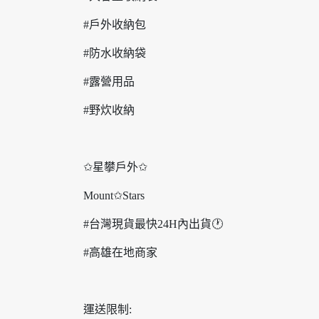
#戶外收納包
#防水收納袋
#露營用品
#野炊收納
✩星攀戶外✩
Mount✩Stars
#台灣現貨最快24H內出貨🕐
#高雄在地商家
運送限制: