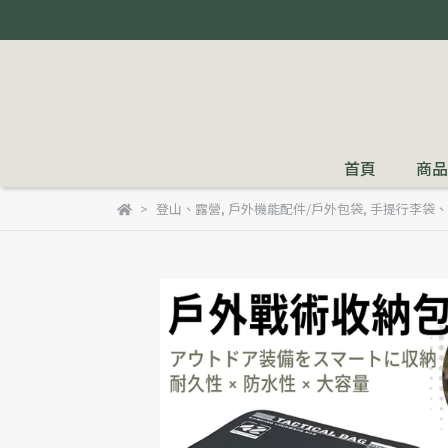
首頁
商品
登山、露營
,
戶外機能配件/戶外包袋
,
手提行李袋、