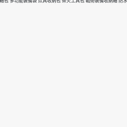
納箱包 多功能裝備袋 炊具收納包 柴火工具包 戰術裝備收納箱 防