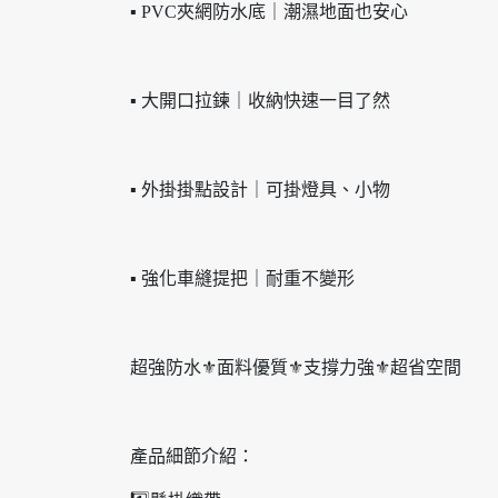
▪ PVC夾網防水底｜潮濕地面也安心
▪ 大開口拉鍊｜收納快速一目了然
▪ 外掛掛點設計｜可掛燈具、小物
▪ 強化車縫提把｜耐重不變形
超強防水⚜️面料優質⚜️支撐力強⚜️超省空間
產品細節介紹：