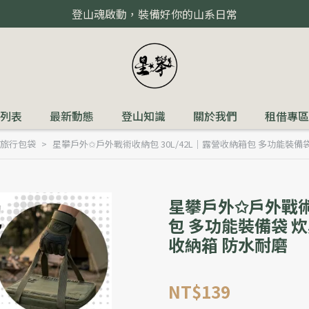
登山魂啟動，裝備好你的山系日常
列表
最新動態
登山知識
關於我們
租借專區
旅行包袋
星攀戶外✩戶外戰術收納包 30L/42L｜露營收納箱包 多功能裝備
星攀戶外✩戶外戰術收
包 多功能裝備袋 
收納箱 防水耐磨
NT$139