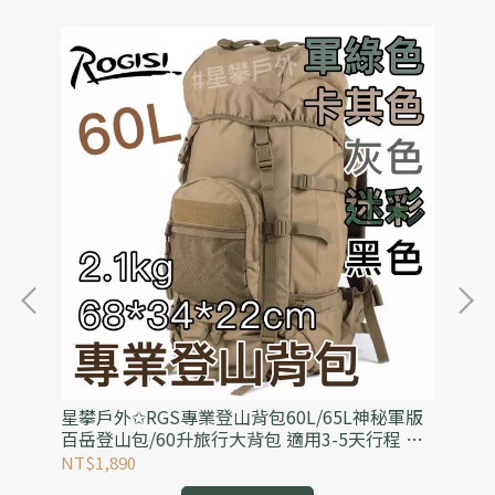
4
星攀戶外✩RGS專業登山背包60L/65L神秘軍版
星
.
百岳登山包/60升旅行大背包 適用3-5天行程 野
潑
外探險內建防雨罩
收
NT$1,890
NT