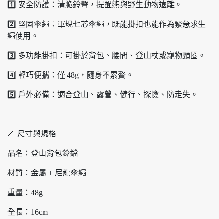
1️⃣ 安全防護：清脆鈴聲，提醒熊與野生動物遠離。
2️⃣ 堅固傘繩：軍規七芯傘繩，既能掛扣也能作為緊急求生
繩使用。
3️⃣ 多功能掛扣：可掛於背包、腰間、登山杖或寵物頸圈。
4️⃣ 輕巧便攜：僅 48g，隨身不累贅。
5️⃣ 戶外必備：適合登山、露營、健行、探險、防走失。
📐 尺寸與規格
品名：登山背包鈴鐺
材質：金屬 + 尼龍傘繩
重量：48g
全長：16cm