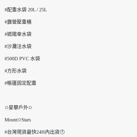
#配重水袋 20L / 25L
#露營壓重桶
#遮陽傘水袋
#沙灘注水袋
#500D PVC 水袋
#方形水袋
#帳篷固定配重
✩星攀戶外✩
Mount✩Stars
#台灣現貨最快24H內出貨🕐