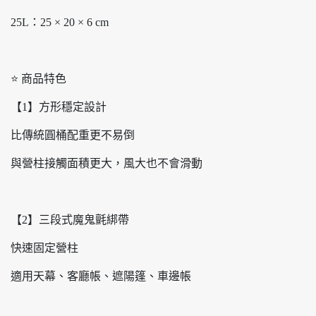
25L：25 × 20 × 6 cm
⭐ 商品特色
【1】方形穩定設計
比傳統圓桶配重更不易倒
與營柱接觸面積更大，風大也不會滑動
【2】三段式魔鬼氈綁帶
快速固定營柱
適用天幕、客廳帳、遮陽篷、車邊帳