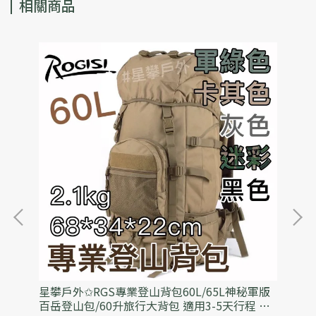
相關商品
身攜
星攀戶外✩RGS專業登山背包60L/65L神秘軍版
星
小刀
百岳登山包/60升旅行大背包 適用3-5天行程 野
+