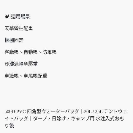
🏕️ 適用場景
天幕營柱配重
帳棚固定
客廳帳、自動帳、防風帳
沙灘遮陽傘壓重
車邊帳、車尾帳配重
500D PVC 四角型ウォーターバッグ｜20L / 25L テントウェ
イトバッグ｜タープ・日除け・キャンプ用 水注入式おも
り袋