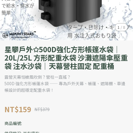
1
/
8
星攀戶外✩500D強化方形帳篷水袋｜
20L/25L 方形配重水袋 沙灘遮陽傘壓重
袋 注水沙袋｜天幕營柱固定 配重桶
露營天幕怕被風吹倒？營柱一直搖？
500D 強化方形帳篷水袋 —— 專為戶外天幕、帳篷、遮陽棚、車邊
帳設計的超穩定配重水袋！
NT$159
NT$379
商品編號: