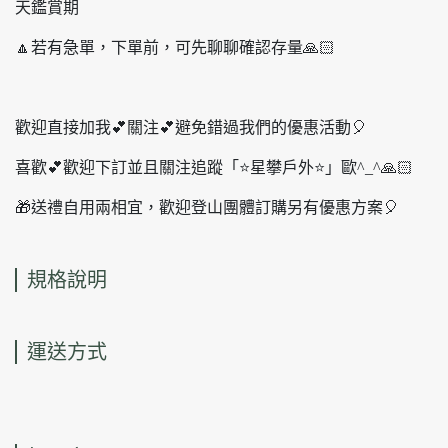
天鑑賞期
🔼若有急單，下單前，可先聊聊確認存量🙏🏻
歡迎直接加我💕關注💕避免錯過我們的優惠活動🎈
喜歡💕歡迎下訂並且關注追蹤「⭐️星攀戶外⭐️」歐^_^🙏🏻
🎁送禮自用兩相宜，歡迎登山團體訂購另有優惠方案🎈
規格說明
運送方式