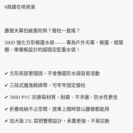
#高雄在地商家
露營天幕怕被風吹倒？營柱一直搖？
500D 強化方形帳篷水袋 —— 專為戶外天幕、帳篷、遮陽
棚、車邊帳設計的超穩定配重水袋！
✔ 方形底部更穩固，不會像圓形水袋容易滾動
✔ 三段式魔鬼氈綁帶，可牢牢固定營柱
✔ 500D PVC 抗撕裂材質，耐磨、不滲漏、防水性更佳
✔ 折疊收納不占空間，放車上隨時登山露營都能用
✔ 加大版 25L 提把雙側設計，承重更強，不易拉斷