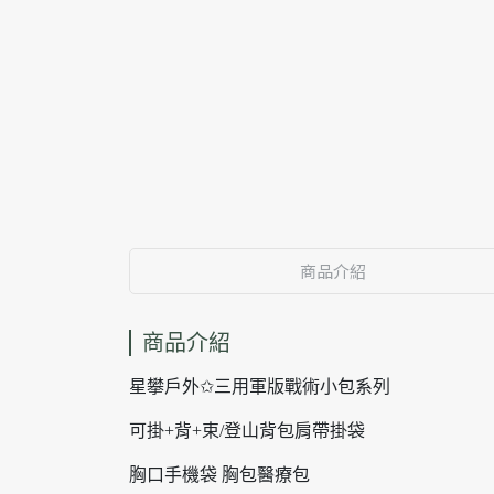
商品介紹
商品介紹
星攀戶外✩三用軍版戰術小包系列
可掛+背+束/登山背包肩帶掛袋
胸口手機袋 胸包醫療包