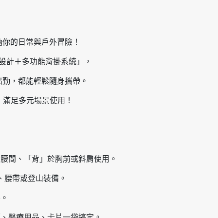
納你的日常與戶外冒險！
組設計＋多功能背掛系統」，
出勤，都能輕鬆隨身攜帶。
，滿足多元場景使用！
」於腰間、「背」於胸前或斜肩使用。
包、腰帶或登山裝備。
形。
電源、醫療用品、卡片一袋搞定。