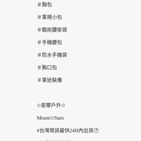
＃胸包
＃軍規小包
＃戰術腰掛袋
＃手機腰包
＃防水手機袋
＃胸口包
＃軍迷裝備
✩星攀戶外✩
Mount✩Stars
#台灣現貨最快24H內出貨🕐