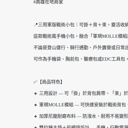
#高雄在地商家
📍三用軍版戰術小包｜可掛＋背＋束，靈活收
這款戰術風手機小包，融合「軍規MOLLE模
不論是登山健行、騎行通勤、戶外露營或日常
可作為手機袋、胸前包、醫療包或EDC工具包
✅【商品特色】
🔸 三用設計 — 可「掛」於背包肩帶、「束
🔸 軍規MOLLE模組 — 可快速安裝於戰術背
🔸 加厚尼龍耐磨布料 — 防潑水、耐用不易變
🔸 雙拉鍊主袋＋前網袋設計 — 手機、行動