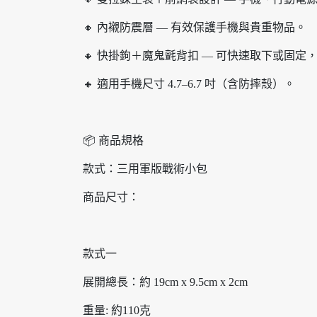
🔸 內襯防震層 — 有效保護手機與貴重物品。
🔸 快掛鉤＋魔鬼氈背扣 — 可快速取下或固定
🔸 適用手機尺寸 4.7–6.7 吋（含防摔殼）。
📦 商品規格
款式：三用軍版戰術小包
商品尺寸：
款式一
展開總長：約 19cm x 9.5cm x 2cm
重量: 約110克