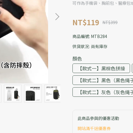
可作為手機袋、胸前包、醫療包或
NT$119
NT$399
商品編號:
MTB284
供貨狀況:
尚有庫存
顏色
【款式一】黑棕色拼接
【款式二】黑色（黑色绳
【款式二】灰色（灰色绳
此商品參與的優惠活動
開站滿千送優惠券