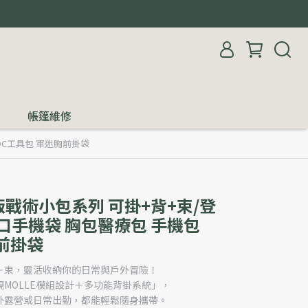
帳篷維修
DC工具包 軍迷胸前掛袋
戰術小包系列 可掛+背+束/登
口手機袋 胸包醫療包 手機包
胸前掛袋
＋束，靈活收納你的日常與戶外冒險！
MOLLE模組設計＋多功能背掛系統」，
外露營或日常出勤，都能輕鬆隨身攜帶。