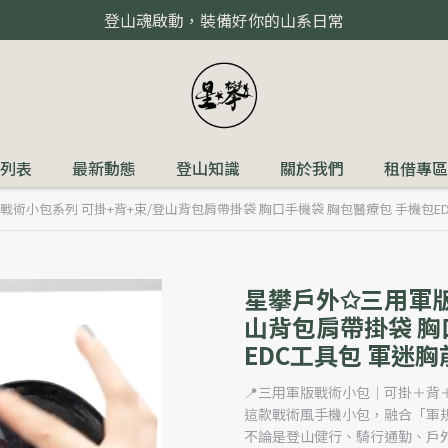
登山魂啟動，裝備好你的山系日常
列表
最新動態
登山知識
關於我們
租借專區
戰術小包系列 可掛+背+束/登山背包肩帶掛袋 胸口手機袋 胸包醫療包 手機包E
星攀戶外✩三用軍版
山背包肩帶掛袋 胸
EDC工具包 軍迷
📍三用軍版戰術小包｜可掛＋背
這款戰術風手機小包，融合「軍規
不論是登山健行、騎行通勤、戶