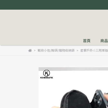
首頁
商品
戰術小包/胸袋/雜物收納袋
星攀戶外✩三用軍版