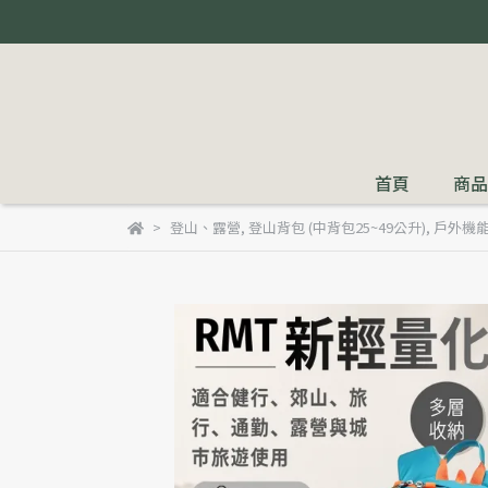
首頁
商品
登山、露營
,
登山背包 (中背包25~49公升)
,
戶外機能