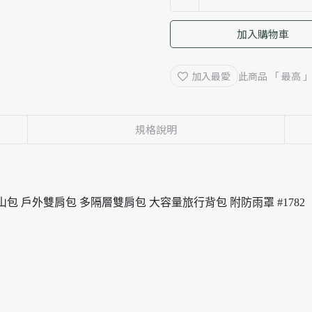
加入購物車
加入最愛
此商品 「 最高
規格說明
山包 戶外雙肩包 多隔層雙肩包 大容量旅行背包 附防雨罩 #1782