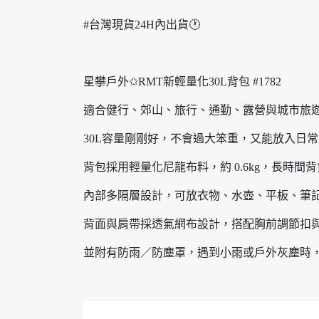
#台灣現貨24H內出貨🕐
星攀戶外✩RMT新輕量化30L背包 #1782
適合健行、郊山、旅行、通勤、露營與城市旅
30L容量剛剛好，不會過大笨重，又能放入日
背包採用輕量化尼龍布料，約 0.6kg，長時間
內部多隔層設計，可放衣物、水壺、平板、筆
背面與肩帶採透氣網布設計，搭配胸前調節扣
並附有防雨／防塵罩，遇到小雨或戶外灰塵時