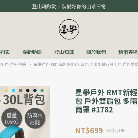
登山魂啟動，裝備好你的山系日常
列表
最新動態
登山知識
關於我們
租借專區
配件/戶外包袋
星攀戶外 RMT新輕量化30L背包 防潑水健行登山包 戶外雙肩
星攀戶外 RMT新
包 戶外雙肩包 多
雨罩 #1782
NT$699
NT$1,190